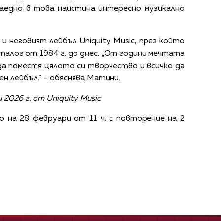
аедно в това наистина интересно музикално
 и неговият лейбъл Uniquity Music, през който
талог от 1984 г. до днес. „От години мечтата
да поместя цялото си творчество и всичко да
ен лейбъл.“ – обяснява Матини.
2026 г. от Uniquity Music
ado на 28 февруари от 11 ч. с повторение на 2