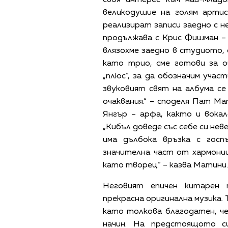
великодушие на голям арти
реализират записи заедно с н
продължава с Крис Фишман – 
влязохме заедно в студиото, 
като трио, сме готови за 
„плюс“, за да обозначим учас
звуковият свят на албума с
очаквания.“ – споделя Пат М
Янгър – арфа, както и вока
„Кибъл доведе със себе си не
има дълбока връзка с гос
значителна част от хармони
като творец.“ – казва Матини.
Неговият епичен китарен
прекрасна оригинална музика.
като толкова благодатен, че
начин. На предстоящото 