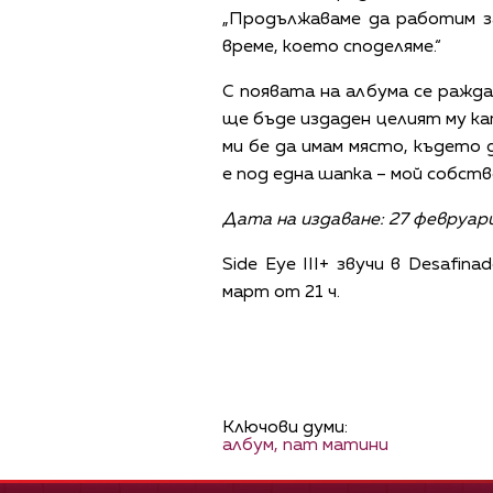
„Продължаваме да работим з
време, което споделяме.“
С появата на албума се ражда
ще бъде издаден целият му ка
ми бе да имам място, където 
е под една шапка – мой собств
Дата на издаване: 27 февруари 
Side Eye III+ звучи в Desafin
март от 21 ч.
Ключови думи:
албум,
пат матини