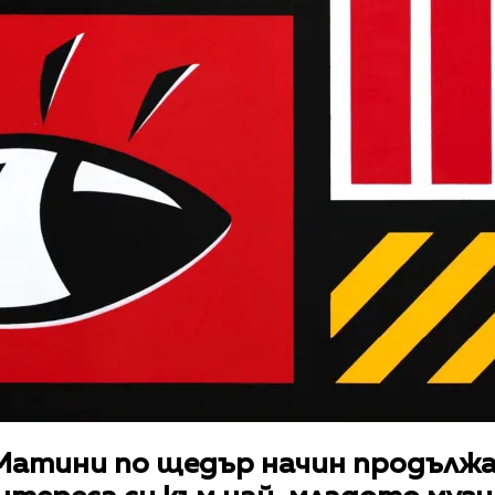
ат Матини по щедър начин продълж