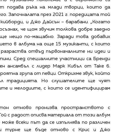
ст подава ръка на млади творци, които да
его. Започналата през 2021 г. поредицата той
кийборди, и Джо Дайсън – барабани. „Когато
осъзнах, че щом звучим толкова добре заедно
още нещо по-мащабно. Заради това добавих
тието в албума на още 15 музиканти, с които
е разраства отвъд първоначалните ни идеи и
атини. Сред специалните участници са Бренди
лен ансамбъл с лидер Марк Кибъл от Take 6.
вероятна група от певци. Открихме звук, който
пъл традицията. Но слушателите ще чуят
ите и мелодиите, с които се идентифицирам
 тон отново пронизва пространството с
 Той с радост описва материала от този албум
 може всеки път да се изпълнява по различен
си турне ще бъде отново с Крис и Джо