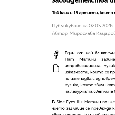
засвидетелства и
Той кани и 15 артисти, които
Публикувано на 02.03.2026
Автор: Мирослава Кацаро
Един от най-влиятелн
Пат Матини завина
импровизационна музи
изказности, които се п
ни изненадва с едновре
музика, която звучи ка
на лазурната светлина 
В Side Eyes III+ Матини по щ
чието заглавие се превежда 
своя интерес към най-млад