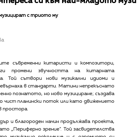
нтереса си към най-младото музи
 музицират с триото му
ва
ите съвременни китаристи и композитори,
ги промени звучността на китарната
ка. Той сътвори нови музикални идиоми и
ревърнаха в стандарти. Матини непрекъснато
менно познатото, но ново музициране; създава
то чист планински поток или като движението
в простора.
едър и благороден начин продължава проекта,
като „Периферно зрение“. Той засвидетелства
ото музикално поколение и с огромното си