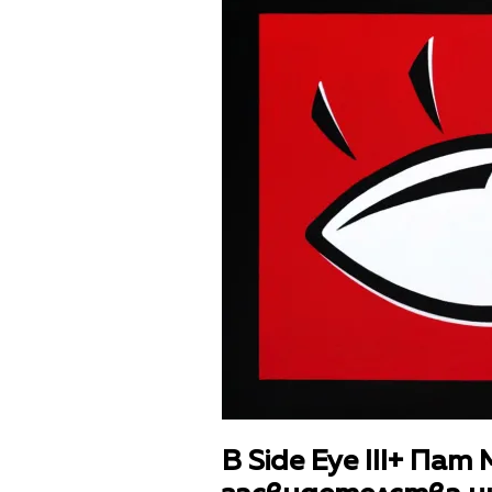
В Side Eye III+ П