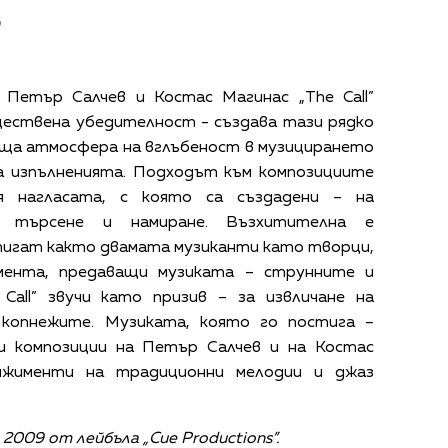
в
 Петър Салчев и Костас Магинас „The Call”
ществена убедителност - създава тази рядко
аща атмосфера на вглъбеност в музицирането
а изпълненията. Подходът към композициите
я нагласата, с която са създадени – на
е, търсене и намиране. Възхитителна е
тигат както двамата музиканти като творци,
мента, предаващи музиката – струнните и
Call” звучи като призив – за извличане на
 копнежите. Музиката, която го постига –
ки композиции на Петър Салчев и на Костас
нжименти на традиционни мелодии и джаз
и 2009 от лейбъла „Cue Productions”.