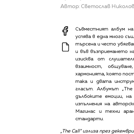
Автор: Светослав Николо
Съвместният албум на
успява в една много съ
търсена и често убягв
и във възприемането н
изисква от слушател
взаимност, общуван
хармонията, която пос
така и двата инстру
гласът. Албумът „The 
дълбоките емоции, на
изпълнения на авторс
Магинас и техни ара
стандарти.
„The Call” излиза през декемвр