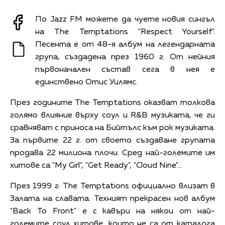
По Jazz FM можете да чуете новия сингъл
на The Temptations "Respect Yourself".
Песента е от 48-я албум на легендарната
група, създадена през 1960 г. От нейния
първоначален състав сега в нея е
единствено Отис Уилямс.
През годините The Temptations оказват толкова
голямо влияние върху соул и R&B музиката, че ги
сравняват с приноса на Бийтълс към рок музиката.
За първите 22 г. от своето създаване групата
продава 22 милиона плочи. Сред най-големите им
хитове са "My Girl", "Get Ready", "Cloud Nine"...
През 1999 г. The Temptations официално влизат в
Залата на славата. Техният прекрасен нов албум
"Back To Front" е с кавъри на някои от най-
големите соул хитове, които не са от каталога