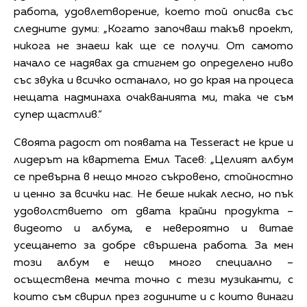
работа, удовлетворение, което той описва със
следните думи: „Когато започваш такъв проект,
никога не знаеш как ще се получи. От самото
начало се надявах да стигнем до определено ниво
със звука и всичко останало, но до края на процеса
нещата надминаха очакванията ми, така че съм
супер щастлив.“
Своята радост от появата на Tesseract не крие и
лидерът на квартета Емил Тасев: „Целият албум
се превърна в нещо много съкровено, стойностно
и ценно за всички нас. Не беше никак лесно, но пък
удоволствието от двата крайни продукта –
видеото и албума, е невероятно и витае
усещането за добре свършена работа. За мен
този албум е нещо много специално –
осъществена мечта точно с тези музиканти, с
които съм свирил през годините и с които винаги