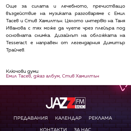
Още за силата и лечебното, пречистващо
въздействие на музиката разговаряме с Емил
Тасев и Стив Хамилтън. Цялото интервю на Таня
Иванова с тях може да чуете чрез плейъра под
основната снимка. Дизайнът на обложката на
Tesseract е направен от легендарния Димитър
Трайчев.
Ключови думи:
Емил Тасев,
джаз албум,
Стив Хамилтън
ПРЕДАВАНИЯ
КАЛЕНДАР
РЕКЛАМА
КОНТАКТИ
ЗА НАС