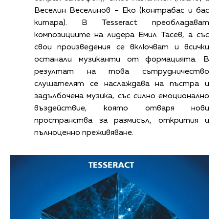
Веселин Веселинов – Еко (контрабас и бас
китара). В Tesseract преобладават
композициите на лидера Емил Тасев, а със
свои произведения се включват и всички
останали музиканти от формацията. В
резултат на това сътрудничество
слушателят се наслаждава на пъстра и
задълбочена музика, със силно емоционално
въздействие, която отваря нови
пространства за размисъл, открития и
пълноценно преживяване.