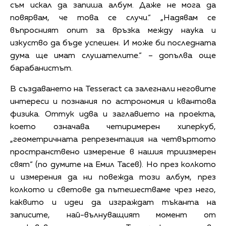
съм искал да запиша албум. Даже не мога да
повярвам, че това се случи.“ „Надявам се
въпросният опит за връзка между наука и
изкуство да бъде успешен. И може би последната
дума ще имат слушателите.“ – допълва още
барабанистът.
В създаването на Tesseract са залегнали неговите
интереси и познания по астрономия и квантова
физика. Оттук идва и заглавието на проекта,
което означава четиримерен хиперкуб,
„геометричната репрезентация на четвъртото
пространствено измерение в нашия триизмерен
свят“ (по думите на Емил Тасев). Но през колкото
и измерения да ни повежда този албум, през
колкото и светове да пътешестваме чрез него,
каквито и идеи да изграждат тъкaнта на
записите, най-вълнуващият момент от