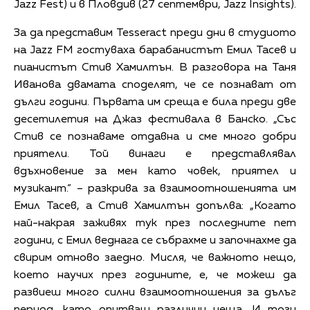
Jazz Fest) и в Пловдив (27 септември, Jazz Insights).
За да представим Tesseract преди дни в студиото
на Jazz FM гостуваха барабанистът Емил Тасев и
пианистът Стив Хамилтън. В разговора на Таня
Иванова двамата споделят, че се познават от
дълги години. Първата им среща е била преди две
десетилетия на Джаз фестивала в Банско. „Със
Стив се познаваме отдавна и сме много добри
приятели. Той винаги е представлявал
вдъхновение за мен като човек, приятел и
музикант.“ – разкрива за взаимоотношенията им
Емил Тасев, а Стив Хамилтън допълва: „Когато
най-накрая заживях тук през последните пет
години, с Емил веднага се събрахме и започнахме да
свирим отново заедно. Мисля, че важното нещо,
което научих през годините, е, че можеш да
развиеш много силни взаимоотношения за дълъг
период, като опитваш различни неща. И този