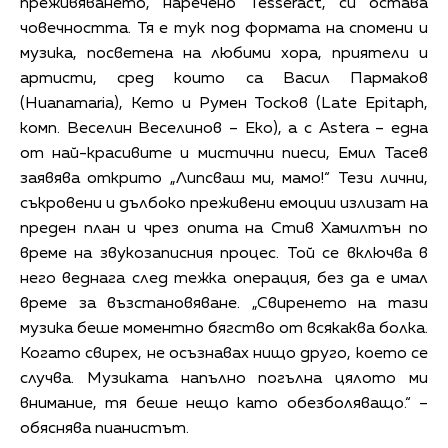
преживяването, наречено Tesseract, си остава
човечността. Тя е тук под формата на спомени и
музика, посветена на любими хора, приятели и
артисти, сред които са Васил Пармаков
(Huanamaria), Кето и Румен Тосков (Late Epitaph,
комп. Веселин Веселинов – Еко), а с Astera – една
от най-красивите и мистични пиеси, Емил Тасев
заявява открито „Липсваш ми, мамо!“ Тези лични,
съкровени и дълбоко преживени емоции излизат на
преден план и чрез опита на Стив Хамилтън по
време на звукозаписния процес. Той се включва в
него веднага след тежка операция, без да е имал
време за възстановяване. „Свиренето на тази
музика беше моментно бягство от всякаква болка.
Когато свирех, не осъзнавах нищо друго, което се
случва. Музиката напълно погълна цялото ми
внимание, тя беше нещо като обезболяващо.“ –
обяснява пианистът.