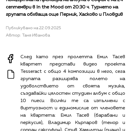
септември в In the Mood от 20:30 ч. Турнето на
групата обхваща още Перник, Хасково и Пловдив
Публикувано на 22.09.2025
Автор: Таня Иванова
След като през пролетта Емил Тасев
квартет представи видео проекта
Tesseract с общо 4 композиции в него, сега
групата разширява полето на
удоволствието от своята музика,
създавайки цялостен студиен албум с общо
10 пиеси. Всички те са изпълнени с
виртуозност и единомислие от членовете
на квартета: Емил Тасев (барабани и
перкусия), Владимир Кърпаров (тенор и
сопран саксофон), Стив Хамилтън (пиано) и