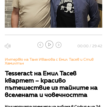
00:00 / 29:42
Интервю на Таня Иванова с Емил Тасев и Стив
Хамилтън
Tesseract на Емил Тасев
квартет – красиво
пътешествие из тайните на
вселената и човечността
Концертната премиера на албума в София е на 24