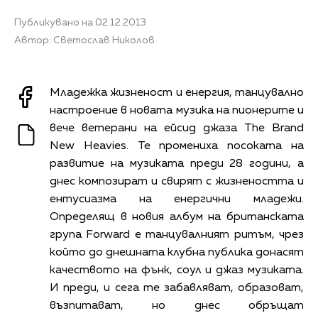
Публикувано на 02.12.2013
Автор: Светослав Николов
Младежка жизненост и енергия, танцувално
настроение в новата музика на пионерите и
вече ветерани на ейсид джаза The Brand
New Heavies. Те промениха посоката на
развитие на музиката преди 28 години, а
днес композират и свирят с жизнеността и
ентусиазма на енергични младежи.
Определящ в новия албум на британската
група Forward е танцувалният ритъм, чрез
който до днешната клубна публика донасят
качеството на фънк, соул и джаз музиката.
И преди, и сега те забавляват, образоват,
възпитават, но днес обръщат