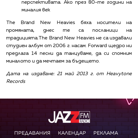
перспективата. Ако през 80-те години на
миналия век
The Brand New Heavies бяха носители на
промяната, днес те са посланици на
традицията.The Brand New Heavies не са издавали
студиен албум от 2006 г. насам. Forward щедро ни
предлага 14 песни да танцуваме, да си спомним
миналото и да мечтаем за бъдещето.
Дата на издаване: 21 май 2013 г. от Heavytone
Records
ПРЕДАВАНИЯ
КАЛЕНДАР
РЕКЛАМА