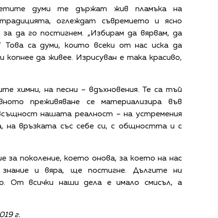
петите думи те държат жив пламъка на
традицията, оглеждат съвремието и ясно
за да го постигнем. „Избирам да вярвам, да
.“ Това са думи, които всеки от нас иска да
и копнее да живее. Изрисуван е така красиво,
те химни, на песни – вдъхновения. Те са тъй
овното преживяване се материализира във
 всъщност нашата реалност – на устремения
а, на връзката със себе си, с общността и с
е за поколение, което онова, за което на нас
 знание и вяра, ще постигне. Дългите ни
о. От всички наши дела е имало смисъл, а
19 г.