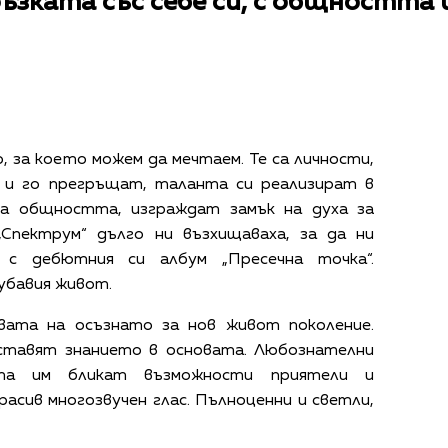
ъзката със себе си, с общността и
, за което можем да мечтаем. Те са личности,
 и го прегръщат, таланта си реализират в
на общността, изграждат замък на духа за
„Спектрум“ дълго ни възхищаваха, за да ни
с дебютния си албум „Пресечна точка“.
бавия живот.
вата на осъзнато за нов живот поколение.
ставят знанието в основата. Любознателни
ата им бликат възможности приятели и
красив многозвучен глас. Пълноценни и светли,