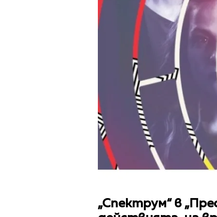
„Спектрум“ в „Пре