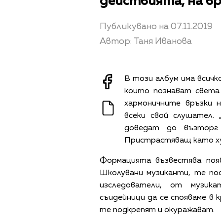
действията, на вр
Публикувано на 07.11.2019
Автор: Таня Иванова
В този албум има всичко
които познават света
хармоничните връзки 
всеки свой слушател. 
доведат до възторг 
Пристрастяващ като ху
Формацията възвестява поя
Школувани музиканти, те по
изследователи, от музик
съидейници да се спояваме в 
те подкрепят и окуражават.