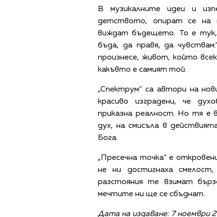
В музикалните идеи и из
детството, опират се на 
виждат бъдещето. То е тук, 
бъда, да правя, да чувствам
произнесе, живот, който всек
какъвто е самият той.
„Спектрум“ са автори на нови
красиво изградени, че дух
приказна реалност. Но тя е
дух, на смисъла в действият
Бога.
„Пресечна точка“ е откровени
не ни достигнаха смелост,
разстояния те взимат бърз
мечтите ни ще се сбъднат.
Дата на издаване: 7 ноември 20