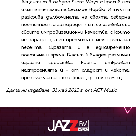
Акцентът в албума Silent Ways е красивият
и изтънчен глас на Сесилие Норбю. И тук тя
разкрива дълбочината на своята северна
поетичност и за пореден път се изявява със
своите импровизационни качества, с които
не парадира, а ги преплита с мелодията на
песента. Фразата й е едновременно
поетична и зряла. Гласът й владее различни
изразни средства, които откриват
настроенията й – от сладост и лекота,
през елегантност и финес, до сила и мощ.
Дата ни издаване: 31 май 2013 г. от ACT Music