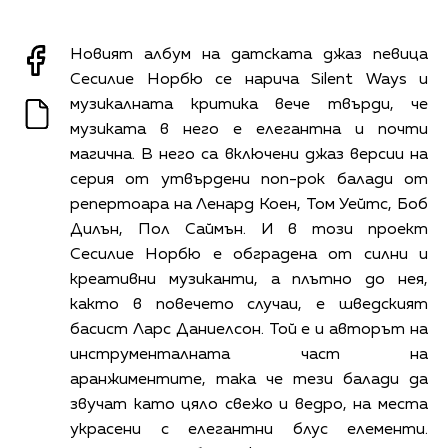
Новият албум на датската джаз певица
Сесилие Норбю се нарича Silent Ways и
музикалната критика вече твърди, че
музиката в него е елегантна и почти
магична. В него са включени джаз версии на
серия от утвърдени поп-рок балади от
репертоара на Ленард Коен, Том Уейтс, Боб
Дилън, Пол Саймън. И в този проект
Сесилие Норбю е обградена от силни и
креативни музиканти, а плътно до нея,
както в повечето случаи, е шведският
басист Ларс Даниелсон. Той е и авторът на
инструменталната част на
аранжиментите, така че тези балади да
звучат като цяло свежо и ведро, на места
украсени с елегантни блус елементи.