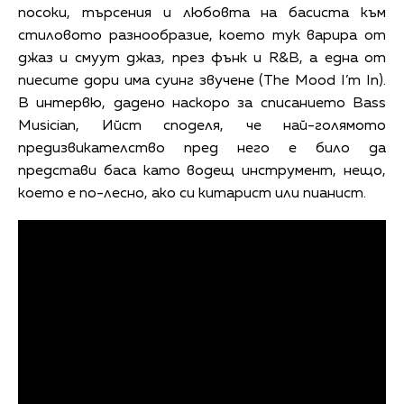
посоки, търсения и любовта на басиста към
стиловото разнообразие, което тук варира от
джаз и смуут джаз, през фънк и R&B, а една от
пиесите дори има суинг звучене (The Mood I’m In).
В интервю, дадено наскоро за списанието Bass
Musician, Ийст споделя, че най-голямото
предизвикателство пред него е било да
представи баса като водещ инструмент, нещо,
което е по-лесно, ако си китарист или пианист.