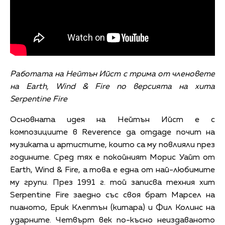
Работата на Нейтън Ийст с трима от членовете
на Earth, Wind & Fire по версията на хита
Serpentine Fire
Основната идея на Нейтън Ийст е с
композициите в Reverence да отдаде почит на
музиката и артистите, които са му повлияли през
годините. Сред тях е покойният Морис Уайт от
Earth, Wind & Fire, а това е една от най-любимите
му групи. През 1991 г. той записва техния хит
Serpentine Fire заедно със своя брат Марсел на
пианото, Ерик Клептън (китара) и Фил Колинс на
ударните. Четвърт век по-късно неиздаваното