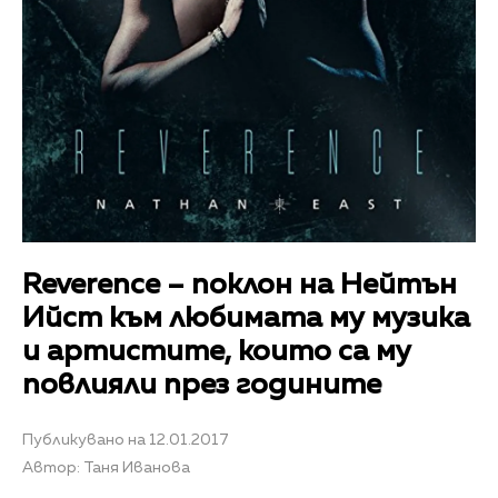
Reverence – поклон на Нейтън
Ийст към любимата му музика
и артистите, които са му
повлияли през годините
Публикувано на 12.01.2017
Автор: Таня Иванова