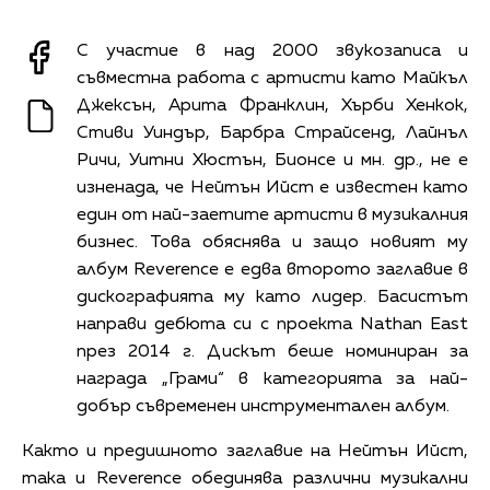
С участие в над 2000 звукозаписа и
съвместна работа с артисти като Майкъл
Джексън, Арита Франклин, Хърби Хенкок,
Стиви Уиндър, Барбра Страйсенд, Лайнъл
Ричи, Уитни Хюстън, Бионсе и мн. др., не е
изненада, че Нейтън Ийст е известен като
един от най-заетите артисти в музикалния
бизнес. Това обяснява и защо новият му
албум Reverence е едва второто заглавие в
дискографията му като лидер. Басистът
направи дебюта си с проекта Nathan East
през 2014 г. Дискът беше номиниран за
награда „Грами“ в категорията за най-
добър съвременен инструментален албум.
Както и предишното заглавие на Нейтън Ийст,
така и Reverence обединява различни музикални