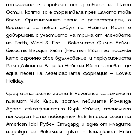
изпълнение е изровено от архивите на Пати
Остин, която го е съхранявала през цялото това
време. Оригиналният запис е ремастериран, а
версията за новия албум на Нейтън Ийст е
довършена с участието на трима от членовете
на Earth, Wind & Fire – вокалиста Филип Бейли,
басиста Върдин Уайт (Нейтън Ийст го посочва
като огромно свое вдъхновение) и перкусиониста
Ралф Джонсън. В диска Нейтън Ийст записва още
една песен на легендарната формация – Love’s
Holiday.
Сред останалите гости в Reverence са големият
пианист Чик Къриа, госпъл певицата Йоланда
Адамс, саксофонистът Кърк Уейлъм, станалият
популярен като победител във втория сезон на
American Idol Рубен Стъдард и една от младите
надежди на вокалния джаз – канадката Ники