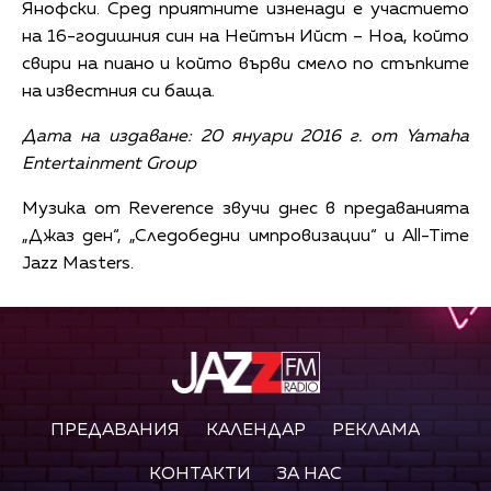
Янофски. Сред приятните изненади е участието
на 16-годишния син на Нейтън Ийст – Ноа, който
свири на пиано и който върви смело по стъпките
на известния си баща.
Дата на издаване: 20 януари 2016 г. от Yamaha
Entertainment Group
Музика от Reverence звучи днес в предаванията
„Джаз ден“, „Следобедни импровизации“ и All-Time
Jazz Masters.
ПРЕДАВАНИЯ
КАЛЕНДАР
РЕКЛАМА
КОНТАКТИ
ЗА НАС