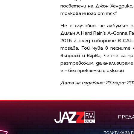
посветени на Джон Хендрикс
толкова много от тях.“
Не е случайно, че албумът 
Дилън A Hard Rain’s A-Gonna Fa
2016 г. след изборите в САЩ
тогава. Той чува в песните 
въпроси и вярва, че те са п
разтревожим, да анализираме
е – без превземки и илюзии.
Дата на издаване: 23 март 201
ПРЕД
ПОЛИТИКА ЗА 