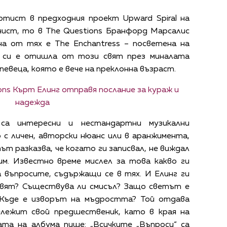
ртист в предходния проект Upward Spiral на
нист, то в The Questions Бранфорд Марсалис
на от тях е The Enchantress – посветена на
о си е отишла от този свят през миналата
 певеца, която е вече на преклонна възраст.
ions Кърт Елинг отправя послание за кураж и
надежда
са интересни и нестандартни музикални
 с личен, авторски нюанс или в аранжимента,
ът разказва, че когато ги записвал, не виждал
м. Известно време мислел за това какво ги
а въпросите, съдържащи се в тях. И Елинг ги
 свят? Съществува ли смисъл? Защо светът е
 Къде е изворът на мъдростта? Той отдава
лежит свой предшественик, като в края на
та на албума пише: „Всичките „Въпроси“ са