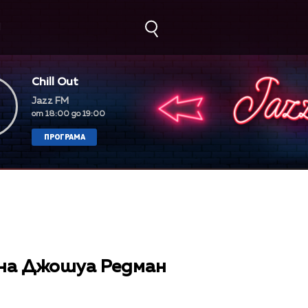
М
Chill Out
Jazz FM
от 18:00 до 19:00
ПРОГРАМА
 на Джошуа Редман