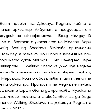
ървият проект на Джошуа Редман, който е
оничен оркестър. Албумът е продуциран от
трудник на саксофониста - Брад Мелдау. В
ъла е квартет с участието на Мелдау, Лари
ейд. Walking Shadows включва оригинални
 Мелдау, а така също и произведения на по-
тори като Джон Мейър и Пино Паладино, Кърн
Маккартни. С Walking Shadows Джошуа Редман
 на свои именити колеги като Чарли Паркър,
н Марсалис, които обогатяват изпълненията
унни оркестри. Приносът на Редман е нежен,
 записите карат света да притихва. Музиката
аса, много тишина и спокойствие, за да бъде
мнение Walking Shadows на Джошуа Редман е