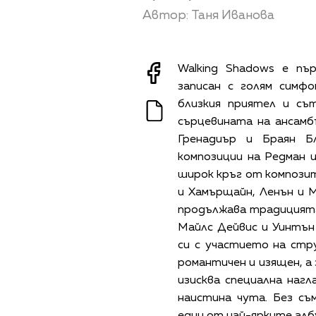
Автор: Таня Иванова
Walking Shadows е п
записан с голям симф
близкия приятел и съ
сърцевината на ансамб
Гренадиър и Браян Бл
композиции на Редман и
широк кръг от компози
и Хамърщайн, Ленън и 
продължава традицията
Майлс Дейвис и Уинтъ
си с участието на стр
романтичен и изящен, а
изисква специална нагл
наистина чута. Без съ