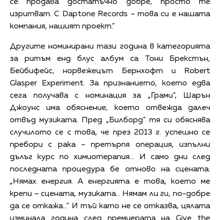
се продава достатъчно добре, просто те
изритват. С Daptone Records – това си е нашата
компания, нашият проект.”
Другите номинирани тази година в категорията
за ритъм енд блус албум са Тони Брекстън,
Бейбифейс, норвежецът Бернхофт и Robert
Glasper Experiment. За признанието, което едва
сега получава с номинация за „Грами”, Шарън
Джоунс има обяснение, което отвежда далеч
отвъд музиката. Пред „Билборд” тя си обяснява
случилото се с това, че през 2013 г. успешно се
пребори с рака – претърпя операция, изпълни
дълъг курс по химиотерапия... И само дни след
последната процедура бе отново на сцената:
„Нямах енергия. А енергията е това, което ме
крепи – сцената, музиката... Нямам ли ги, по-добре
да се откажа...” И тъй като не се отказва, цялата
изминала година след премиерата на Give the