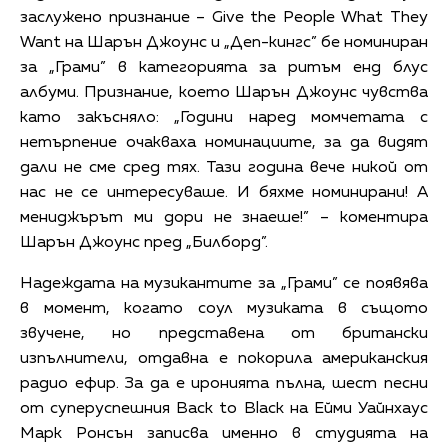
заслужено признание – Give the People What They
Want на Шарън Джоунс и „Деп-кингс” бе номиниран
за „Грами” в категорията за ритъм енд блус
албуми. Признание, което Шарън Джоунс чувства
като закъсняло: „Години наред момчетата с
нетърпение очакваха номинациите, за да видят
дали не сме сред тях. Тази година вече никой от
нас не се интересуваше. И бяхме номинирани! А
мениджърът ми дори не знаеше!” – коментира
Шарън Джоунс пред „Билборд”.
Надеждата на музикантите за „Грами” се появява
в момент, когато соул музиката в същото
звучене, но представена от британски
изпълнители, отдавна е покорила американския
радио ефир. За да е иронията пълна, шест песни
от суперуспешния Back to Black на Ейми Уайнхаус
Марк Ронсън записва именно в студията на