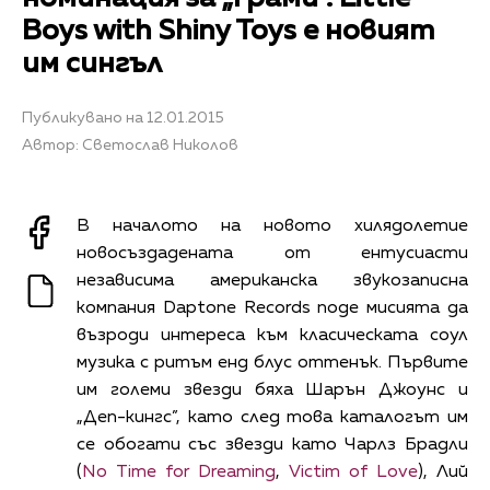
Boys with Shiny Toys е новият
им сингъл
Публикувано на 12.01.2015
Автор: Светослав Николов
В началото на новото хилядолетие
новосъздадената от ентусиасти
независима американска звукозаписна
компания Daptone Records поде мисията да
възроди интереса към класическата соул
музика с ритъм енд блус оттенък. Първите
им големи звезди бяха Шарън Джоунс и
„Деп-кингс”, като след това каталогът им
се обогати със звезди като Чарлз Брадли
(
No Time for Dreaming
,
Victim of Love
), Лий