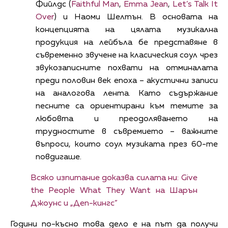
Фийлдс (
Faithful Man
,
Emma Jean
,
Let’s Talk It
Over
) и Наоми Шелтън. В основата на
концепцията на цялата музикална
продукция на лейбъла бе представяне в
съвременно звучене на класическия соул чрез
звукозаписните похвати на отминалата
преди половин век епоха – акустични записи
на аналогова лента. Като съдържание
песните са ориентирани към темите за
любовта и преодоляването на
трудностите в съвремието – важните
въпроси, които соул музиката през 60-те
повдигаше.
Всяко изпитание доказва силата ни: Give
the People What They Want на Шарън
Джоунс и „Деп-кингс”
Години по-късно това дело е на път да получи