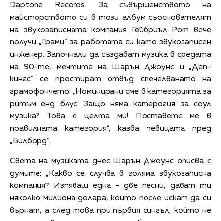
Daptone Records. За съвършенството на
майсторството си в този албум съоснователят
на звукозаписната компания Гейбриъл Рот вече
получи „Грами” за работата си като звукозаписен
инженер. Започнали да създават музика в средата
на 90-те, мечтите на Шарън Джоунс и „Деп-
кингс” се простират отвъд спечелванато на
грамофончето: „Номинирани сме в категорията за
ритъм енд блус. Защо няма катерогия за соул
музика? Това е целта ми! Поставете ме в
правилната категория”, казва певицата пред
„Билборд”.
Света на музиката днес Шарън Джоунс описва с
думите: „Какво се случва в голяма звукозаписна
компания? Изпяваш една – две песни, дават ти
няколко милиона долара, които после искат да си
върнат, а след това при първия сингъл, който не