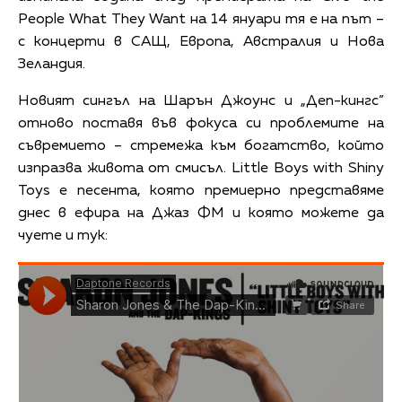
People What They Want на 14 януари тя е на път –
с концерти в САЩ, Европа, Австралия и Нова
Зеландия.
Новият сингъл на Шарън Джоунс и „Деп-кингс”
отново поставя във фокуса си проблемите на
съвремието – стремежа към богатство, който
изпразва живота от смисъл. Little Boys with Shiny
Toys е песента, която премиерно представяме
днес в ефира на Джаз ФМ и която можете да
чуете и тук: