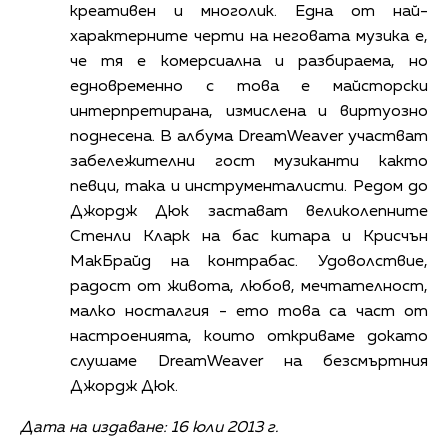
креативен и многолик. Една от най-
характерните черти на неговата музика е,
че тя е комерсиална и разбираема, но
едновременно с това е майсторски
интерпретирана, измислена и виртуозно
поднесена. В албума DreamWeaver участват
забележителни гост музиканти както
певци, така и инструменталисти. Редом до
Джордж Дюк застават великолепните
Стенли Кларк на бас китара и Крисчън
МакБрайд на контрабас. Удоволствие,
радост от живота, любов, мечтателност,
малко носталгия - ето това са част от
настроенията, които откриваме докато
слушаме DreamWeaver на безсмъртния
Джордж Дюк.
Дата на издаване: 16 юли 2013 г.