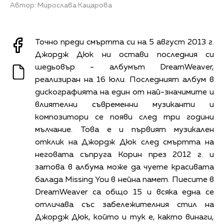
Автор: Мирослава Кацарова
Точно преди смъртта си на 5 август 2013 г.
Джордж Дюк ни остави последния си
шедьовър - албумът DreamWeaver,
реализиран на 16 юли. Последният албум в
дискографията на един от най-значимите и
влиятелни съвременни музиканти и
композитори се появи след три години
мълчание. Това е и първият музикален
отклик на Джордж Дюк след смъртта на
неговата съпруга Корин през 2012 г. и
затова в албума може да чуете красивата
балада Missing You в нейна памет. Пиесите в
DreamWeaver са общо 15 и всяка една се
отличава със забележителния стил на
Джордж Дюк, който и тук е, както винаги,