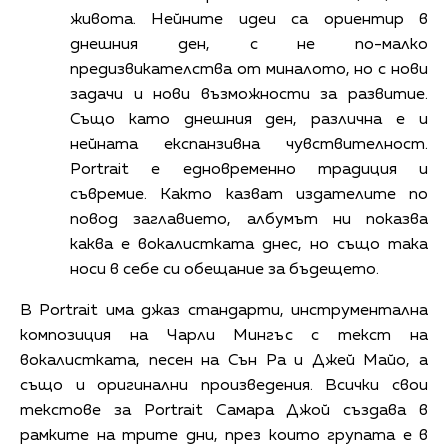
живота. Нейните идеи са ориентир в
днешния ден, с не по-малко
предизвикателства от миналото, но с нови
задачи и нови възможности за развитие.
Също като днешния ден, различна е и
нейната експанзивна чувствителност.
Portrait е едновременно традиция и
съвремие. Както казват издателите по
повод заглавието, албумът ни показва
каква е вокалистката днес, но също така
носи в себе си обещание за бъдещето.
В Portrait има джаз стандарти, инструментална
композиция на Чарли Мингъс с текст на
вокалистката, песен на Сън Ра и Джей Майо, а
също и оригинални произведения. Всички свои
текстове за Portrait Самара Джой създава в
рамките на трите дни, през които групата е в