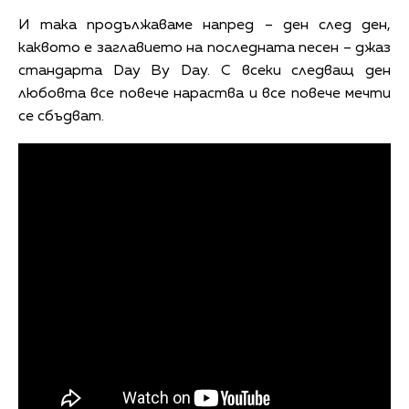
И така продължаваме напред – ден след ден,
каквото е заглавието на последната песен – джаз
стандарта Day By Day. С всеки следващ ден
любовта все повече нараства и все повече мечти
се сбъдват.