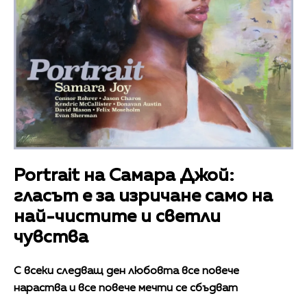
Portrait на Самара Джой:
гласът е за изричане само на
най-чистите и светли
чувства
С всеки следващ ден любовта все повече
нараства и все повече мечти се сбъдват