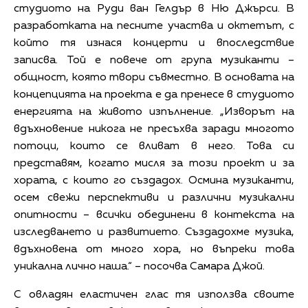
студиото на Руди ван Гелдър в Ню Джърси. В
разработката на песните участва и октетът, с
който тя изнася концерти и впоследствие
записва. Той е повече от група музиканти –
общност, която твори съвместно. В основата на
концепцията на проекта е да пренесе в студиото
енергията на живото изпълнение. „Изворът на
вдъхновение никога не пресъхва заради многото
потоци, които се вливат в него. Това си
представям, когато мисля за този проект и за
хората, с които го създадох. Осмина музиканти,
осем свежи перспективи и различни музикални
опитности – всички обединени в контекста на
изследването и развитието. Създадохме музика,
вдъхновена от много хора, но въпреки това
уникална лично наша.“ – посочва Самара Джой.
С овладян еластичен глас тя използва своите