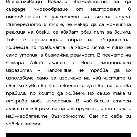
впечатляващи вокални възможности, за да
създаде многообразие от настроения в
импровизации с участието на цялата група.
Интересното в тях е, че макар да са моментна
реакция на всеки, се явяват общ път за всички.
Това е идеализиран образ на общността,
живееща по правилата на хармонията – явно не
само утопия, а възможна реалност. В пеенето на
Самара Джой гласът е висш емоционален
изразител – напомняне, че трябва да го
използваме само за изричане на най-чистите и
светли чувства. Със своето изкуство тя задава
правила, по които да живеем, но също така и
открива нови измерения. В най-висша степен
гласът ѝ е в ролята на инструмент, и то този с
най-необятните възможности. Сам по себе си
човек е космос.