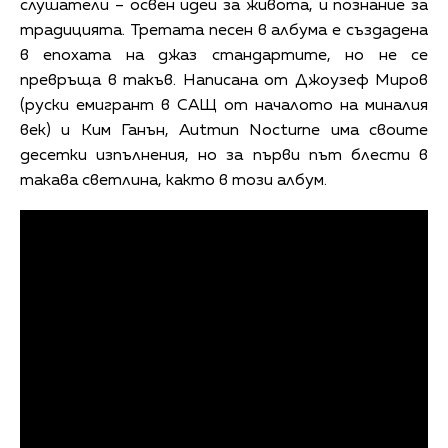
слушатели – освен идеи за живота, и познание за
традицията. Третата песен в албума е създадена
в епохата на джаз стандартите, но не се
превръща в такъв. Написана от Джоузеф Миров
(руски емигрант в САЩ от началото на миналия
век) и Ким Ганън, Autmun Nocturne има своите
десетки изпълнения, но за първи път блести в
такава светлина, както в този албум.