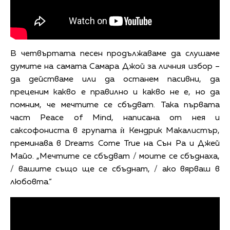
В четвъртата песен продължаваме да слушаме
думите на самата Самара Джой за личния избор –
да действаме или да останем пасивни, да
преценим какво е правилно и какво не е, но да
помним, че мечтите се сбъдват. Така първата
част Peace of Mind, написана от нея и
саксофониста в групата ѝ Кендрик Макалистър,
преминава в Dreams Come True на Сън Ра и Джей
Майо. „Мечтите се сбъдват / моите се сбъднаха,
/ вашите също ще се сбъднат, / ако вярваш в
любовта.“