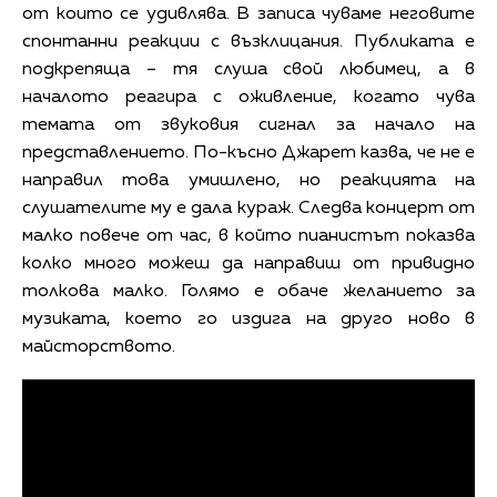
от които се удивлява. В записа чуваме неговите
спонтанни реакции с възклицания. Публиката е
подкрепяща – тя слуша свой любимец, а в
началото реагира с оживление, когато чува
темата от звуковия сигнал за начало на
представлението. По-късно Джарет казва, че не е
направил това умишлено, но реакцията на
слушателите му е дала кураж. Следва концерт от
малко повече от час, в който пианистът показва
колко много можеш да направиш от привидно
толкова малко. Голямо е обаче желанието за
музиката, което го издига на друго ново в
майсторството.