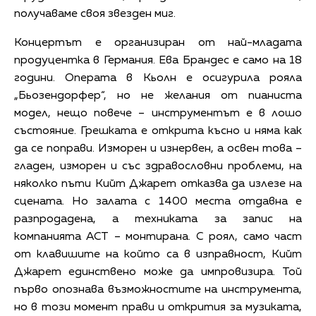
получаваме своя звезден миг.
Концертът е организиран от най-младата
продуцентка в Германия. Ева Брандес е само на 18
години. Операта в Кьолн е осигурила рояла
„Бьозендорфер“, но не желания от пианиста
модел, нещо повече – инструментът е в лошо
състояние. Грешката е открита късно и няма как
да се поправи. Изморен и изнервен, а освен това –
гладен, изморен и със здравословни проблеми, на
няколко пъти Кийт Джарет отказва да излезе на
сцената. Но залата с 1400 места отдавна е
разпродадена, а техниката за запис на
компанията ACT – монтирана. С роял, само част
от клавишите на който са в изправност, Кийт
Джарет единствено може да импровизира. Той
първо опознава възможностите на инструмента,
но в този момент прави и открития за музиката,