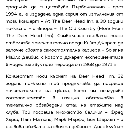
концерта – нещо значимо от миналото да
продължи да съществува. Първоначално – през
1994 г., е издадена една серия от изпълнения от
този концерт – At The Deer Head Inn, а 30 години
по-късно – и втора – The Old Country (More From
The Deer Head Inn). Символично първата пиеса
отбелязва момента точно преди Кийт Джарет да
започне своята самостоятелна кариера – Solar на
Майлс Дейвис, с когото Джарет експериментира
в модерния звук през периода от 1968 до 1971 г.
Концертът носи късмет на Deer Head Inn. 32
години по-късно той продължава да посреща
почитателите на джаза, като им осигурява
гостоприемство в изящна обстановка в
тематично обзаведени стаи на етажите над
клуба. Той посреща множество величия – Фред
Хърш, Пат Матини, Марк Мърфи, Бил Шарлъп – и
развива обхвата на своята дейност. Днес клубът