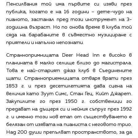
Пенсилвания той има първите си изяви през
публика, когато е на 16 години – дете-чудо на
пианото, застанал пред този инструмент на 3-
годишна възраст. Но по онова време в клуба той
сяда на барабаните в съвместно музициране с
приятели и напълно непознати.
Страннопримницата Deer Head Inn е високо в
планината в малко селище близо до магистрала.
Това е най-старият джаз клуб в Съединените
щати. Странноприемницата отваря врати през
1853 г. и през десетилетията дава сцена на
величия като Зуут Симс, Стан Гец, Кийт Джарет.
Закупилите го през 1950 г. собственици го
предават на дъщеря си и нейния съпруг през 1992
г. и именно този нов етап от съществуването е
белязан от изявата на пианиста с неговото трио.
Над 200 души препълват пространството, за да