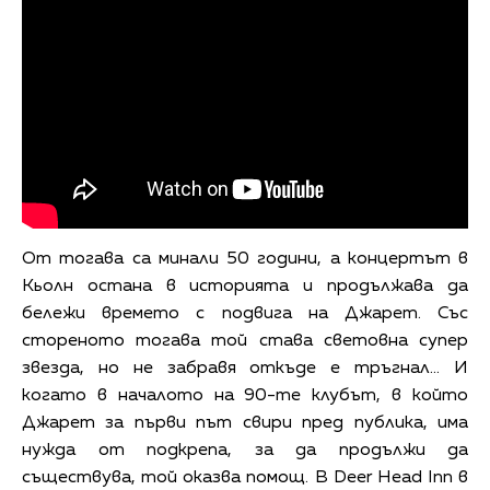
От тогава са минали 50 години, а концертът в
Кьолн остана в историята и продължава да
бележи времето с подвига на Джарет. Със
стореното тогава той става световна супер
звезда, но не забравя откъде е тръгнал… И
когато в началото на 90-те клубът, в който
Джарет за първи път свири пред публика, има
нужда от подкрепа, за да продължи да
съществува, той оказва помощ. В Deer Head Inn в