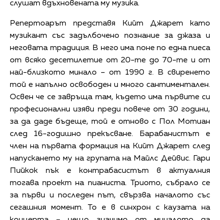
слушат вдъхновената му музика.
Репертоарът представя Кийт Джарет като
музикант със задълбочено познание за джаза и
неговата традиция. В него има поне по една пиеса
от всяко десетилетие от 20-те до 70-те и от
най-близкото минало – от 1990 г. В свиренето
той е напълно освободен и много сантиментален.
Освен че се завръща там, където има първите си
професионални изяви преди повече от 30 години,
за да даде бъдеще, той е отново с Пол Мотиан
след 16-годишно прекъсване. Барабанистът е
член на първата формация на Кийт Джарет след
напускането му на групата на Майлс Дейвис. Гари
Пийкок пък е контрабасистът в актуалния
тогава проект на пианиста. Триото, събрало се
за първи и последен път, свързва началото със
сегашния момент. То е в синхрон с каузата на