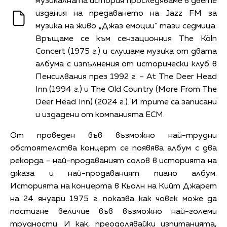
музикалната история проследяваме в двете
издания на предаването на Jazz FM за
музика на живо „Джаз емоции“ тази седмица.
Връщаме се към сензационния The Köln
Concert (1975 г.) и слушаме музика от двата
албума с изпълнения от исторически клуб в
Пенсилвания през 1992 г. – At The Deer Head
Inn (1994 г.) и The Old Country (More From The
Deer Head Inn) (2024 г.). И трите са записани
и издадени от компанията ECM.
От проведен във възможно най-трудни
обстоятелства концерт се появява албум с два
рекорда – най-продаваният солов в историята на
джаза и най-продаваният пиано албум.
Историята на концерта в Кьолн на Кийт Джарет
на 24 януари 1975 г. показва как човек може да
постигне величие във възможно най-големи
трудности. И как, преодолявайки изпитанията,