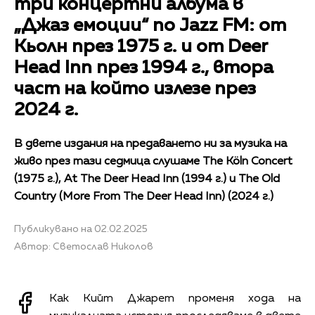
три концертни албума в
„Джаз емоции“ по Jazz FM: от
Кьолн през 1975 г. и от Deer
Head Inn през 1994 г., втора
част на който излезе през
2024 г.
В двете издания на предаването ни за музика на
живо през тази седмица слушаме The Köln Concert
(1975 г.), At The Deer Head Inn (1994 г.) и The Old
Country (More From The Deer Head Inn) (2024 г.)
Публикувано на 02.02.2025
Автор: Светослав Николов
Как Кийт Джарет променя хода на