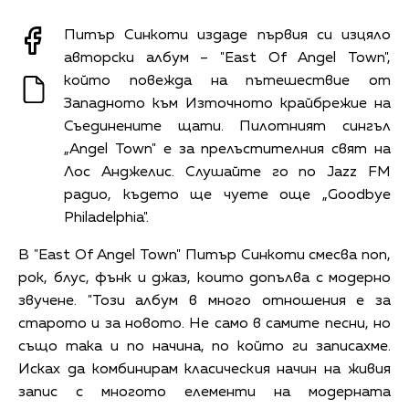
Питър Синкоти издаде първия си изцяло
авторски албум – "East Of Angel Town",
който повежда на пътешествие от
Западното към Източното крайбрежие на
Съединените щати. Пилотният сингъл
„Angel Town" е за прелъстителния свят на
Лос Анджелис. Слушайте го по Jazz FM
радио, където ще чуете още „Goodbye
Philadelphia".
В "East Of Angel Town" Питър Синкоти смесва поп,
рок, блус, фънк и джаз, които допълва с модерно
звучене. "Този албум в много отношения е за
старото и за новото. Не само в самите песни, но
също така и по начина, по който ги записахме.
Исках да комбинирам класическия начин на живия
запис с многото елементи на модерната