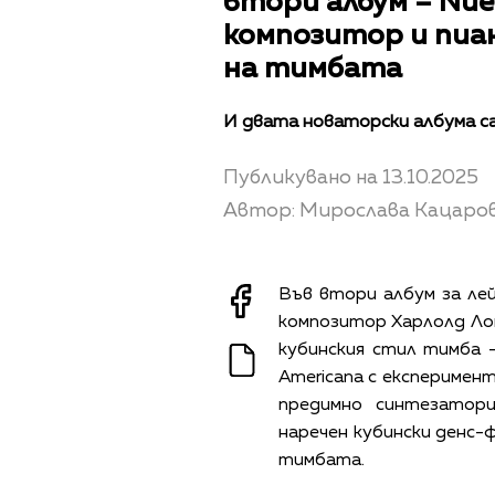
втори албум – Nue
композитор и пиа
на тимбата
И двата новаторски албума са
Публикувано на 13.10.2025
Автор: Мирослава Кацаро
Във втори албум за лей
композитор Харлолд Лоп
кубинския стил тимба –
Americana с експеримен
предимно синтезатори
наречен кубински денс-ф
тимбата.