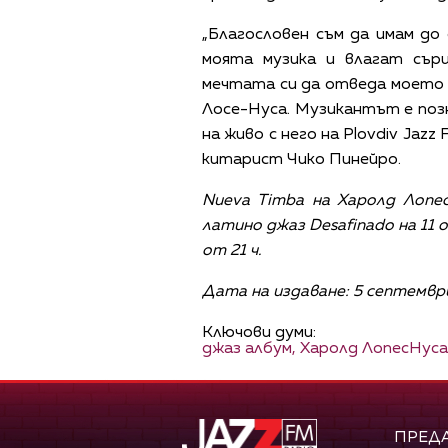
„Благословен съм да имам до
моята музика и влагат сър
мечтата си да отведа моето и
Лосе-Нуса. Музикантът е по
на живо с него на Plovdiv Jaz
китарист Чико Пинейро.
Nueva Timba на Харолд Лопе
латино джаз Desafinado на 11 
от 21 ч.
Дата на издаване: 5 септември
Ключови думи:
джаз албум,
Харолд ЛопесНуса
ПРЕД