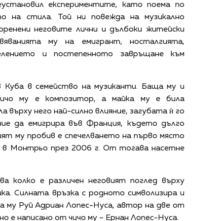
еустановил експериментите, като поема по
о на стила. Той ни повежда на музикално
оренени неговите лични и дълбоки житейски
ивяванията му на емигрант, носталгията,
елението и постепенното завръщане към
в Куба в семейство на музиканти. Баща му и
чичо му е композитор, а майка му е била
а върху него най-силно влияние, загубата ѝ го
ие да емигрира във Франция, където дълго
мият му пробив е спечелването на първо място
и в Монтрьо през 2006 г. От тогава насетне
ува колко е различен неговият поглед върху
ка. Силната връзка с родното символизира и
а му Руй Адриан Лопес-Нуса, автор на две от
но е написано от чичо му – Ернан Лопес-Нуса.