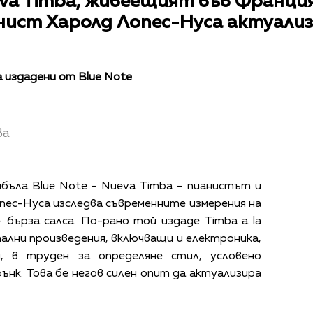
va Timba, живеещият във Франция
нист Харолд Лопес-Нуса актуал
 издадени от Blue Note
ва
бъла Blue Note – Nueva Timba – пианистът и
ес-Нуса изследва съвременните измерения на
 бърза салса. По-рано той издаде Timba a la
тални произведения, включващи и електроника,
, в труден за определяне стил, условено
ънк. Това бе негов силен опит да актуализира