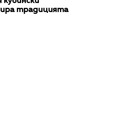
 кубински
изира традицията