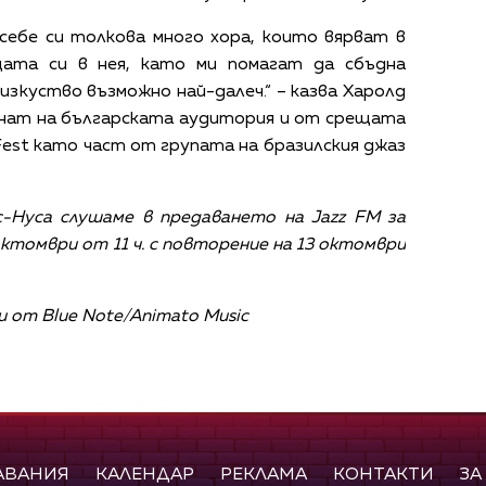
 себе си толкова много хора, които вярват в
цата си в нея, като ми помагат да сбъдна
зкуство възможно най-далеч.“ – казва Харолд
знат на българската аудитория и от срещата
z Fest като част от групата на бразилския джаз
с-Нуса слушаме в предаването на Jazz FM за
октомври от 11 ч. с повторение на 13 октомври
 от Blue Note/Animato Music
АВАНИЯ
КАЛЕНДАР
РЕКЛАМА
КОНТАКТИ
ЗА