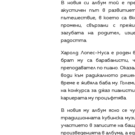
В новия си албум той е пр
акустичен път в развитиет
пътешествие, в което са вк
промени, свързани с преж
загубата на родител, изц
радостта.
Харолд Лопес-Нуса е роден 
брат му са барабанисти, 
преподавател по пиано. Оказал
води към радикалното решен
време е живяла баба му. Голе
на конкурса за джаз пианист
кариерата му процъфтява.
В новия му албум ясно се ч
традиционната кубинска музи
участието в записите на бащ
произведенията в албума, а ед