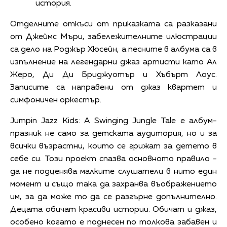
история.
Отделните откъси от приказката са разказани
от Джеймс Мъри, забележителните илюстрации
са дело на Роджър Хюсейн, а песните в албума са в
изпълнение на легендарни джаз артисти като Ал
Жеро, Ди Ди Бриджуотър и Хъбърт Лоус.
Записите са направени от джаз квартет и
симфоничен оркестър.
Jumpin Jazz Kids: A Swinging Jungle Tale е албум-
празник не само за детската аудитория, но и за
всички възрастни, които се грижат за детето в
себе си. Този проект спазва основното правило -
да не подценява малките слушатели в нито един
момент и също така да захранва въображението
им, за да може то да се разгърне допълнително.
Децата обичат красиви истории. Обичат и джаз,
особено когато е поднесен по толкова забавен и