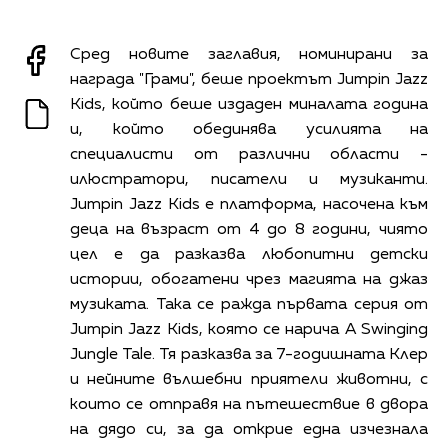
Сред новите заглавия, номинирани за
награда "Грами", беше проектът Jumpin Jazz
Kids, който беше издаден миналата година
и, който обединява усилията на
специалисти от различни области -
илюстратори, писатели и музиканти.
Jumpin Jazz Kids е платформа, насочена към
деца на възраст от 4 до 8 години, чиято
цел е да разказва любопитни детски
истории, обогатени чрез магията на джаз
музиката. Така се ражда първата серия от
Jumpin Jazz Kids, която се нарича A Swinging
Jungle Tale. Тя разказва за 7-годишната Клер
и нейните вълшебни приятели животни, с
които се отправя на пътешествие в двора
на дядо си, за да открие една изчезнала