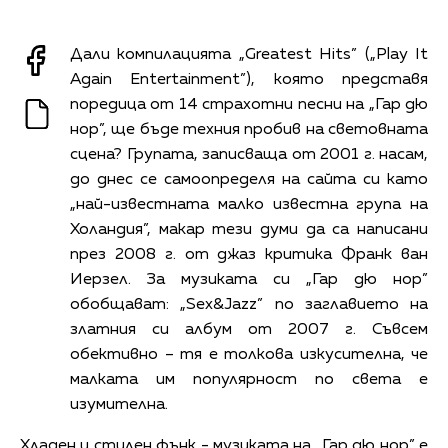
Дали компилацията „Greatest Hits” („Play It
Again Entertainment”), която представя
поредица от 14 страхотни песни на „Гар дю
нор”, ще бъде техния пробив на световната
сцена? Групата, записваща от 2001 г. насам,
до днес се самоопределя на сайта си като
„най-известната малко известна група на
Холандия”, макар тези думи да са написани
през 2008 г. от джаз критика Франк ван
Иерзел. За музиката си „Гар дю нор”
обобщават: „Sex&Jazz” по заглавието на
златния си албум от 2007 г. Съвсем
обективно – тя е толкова изкусителна, че
малката им популярност по света е
изумителна.
Хладен и стилен фънк - музиката на „Гар дю нор” е