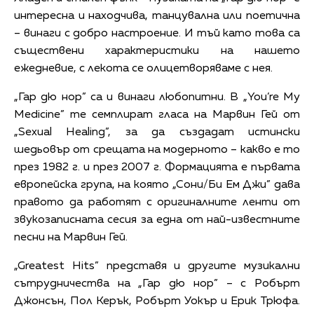
интересна и находчива, танцувална или поетична
– винаги с добро настроение. И тъй като това са
съществени характеристики на нашето
ежедневие, с лекота се олицетворяваме с нея.
„Гар дю нор” са и винаги любопитни. В „You’re My
Medicine” те семплират гласа на Марвин Гей от
„Sexual Healing”, за да създадат истински
шедьовър от срещата на модерното – какво е то
през 1982 г. и през 2007 г. Формацията е първата
европейска група, на която „Сони/Би Ем Джи” дава
правото да работят с оригиналните ленти от
звукозаписната сесия за една от най-известните
песни на Марвин Гей.
„Greatest Hits” представя и другите музикални
сътрудничества на „Гар дю нор” – с Робърт
Джонсън, Пол Керък, Робърт Уокър и Ерик Трюфа.