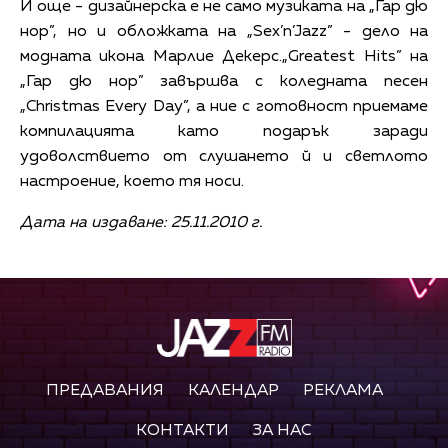
И още - дизайнерска е не само музиката на „Гар дю
нор”, но и обложката на „Sex’n’Jazz” - дело на
модната икона Марлие Декерс.„Greatest Hits” на
„Гар дю нор” завършва с коледната песен
„Christmas Every Day”, а ние с готовност приемаме
компилацията като подарък заради
удоволствието от слушането й и светлото
настроение, което тя носи.
Дата на издаване: 25.11.2010 г.
ПРЕДАВАНИЯ
КАЛЕНДАР
РЕКЛАМА
КОНТАКТИ
ЗА НАС