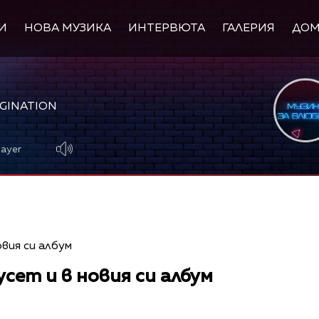
И
НОВА МУЗИКА
ИНТЕРВЮТА
ГАЛЕРИЯ
ДО
AGINATION
layer
усет и в новия си албум