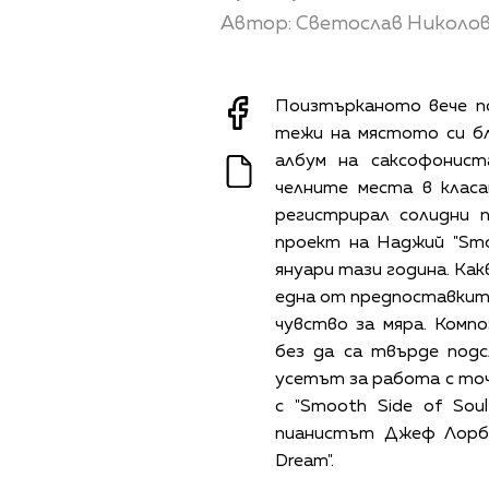
Автор: Светослав Николо
Поизтърканото вече п
тежи на мястото си б
албум на саксофонист
челните места в класа
регистрирал солидни 
проект на Наджий "Smoo
януари тази година. Ка
една от предпоставките
чувство за мяра. Компо
без да са твърде подс
усетът за работа с точ
с "Smooth Side of So
пианистът Джеф Лорбъ
Dream".