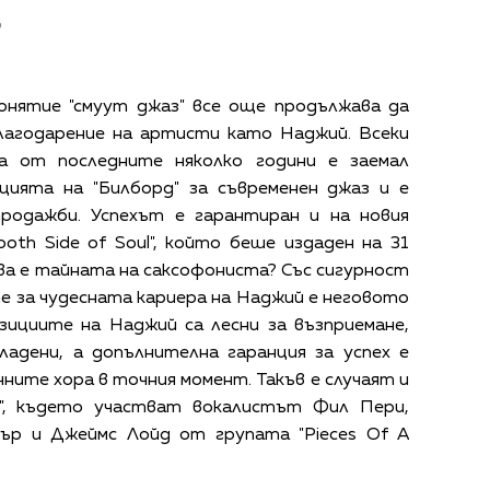
в
онятие "смуут джаз" все още продължава да
лагодарение на артисти като Наджий. Всеки
а от последните няколко години е заемал
цията на "Билборд" за съвременен джаз и е
продажби. Успехът е гарантиран и на новия
th Side of Soul", който беше издаден на 31
ква е тайната на саксофониста? Със сигурност
 за чудесната кариера на Наджий е неговото
зициите на Наджий са лесни за възприемане,
ладени, а допълнителна гаранция за успех е
ните хора в точния момент. Такъв е случаят и
ul", където участват вокалистът Фил Пери,
р и Джеймс Лойд от групата "Pieces Of A