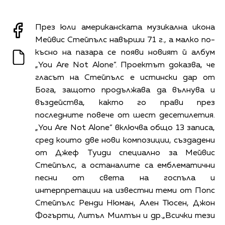
През юли американската музикална икона
Мейвис Стейпълс навърши 71 г., а малко по-
късно на пазара се появи новият й албум
„You Are Not Alone”. Проектът доказва, че
гласът на Стейпълс е истински дар от
Бога, защото продължава да вълнува и
въздейства, както го прави през
последните повече от шест десетилетия.
„You Are Not Alone” включва общо 13 записа,
сред които две нови композиции, създадени
от Джеф Туиди специално за Мейвис
Стейпълс, а останалите са емблематични
песни от света на госпъла и
интерпретации на известни теми от Попс
Стейпълс Ренди Нюман, Ален Тюсен, Джон
Фогърти, Литъл Милтън и др.„Всички тези