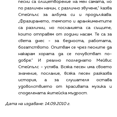
песни са олицетворение на мен самата, но
по различен начин, с различно звучене,” казва
Стейпълс за албума си и продължава:
„Фразирането, темпото и аранжиментите
са различни, но посланията са същите,
които отправям от години насам. Те са за
света днес - за бедноста, работата,
богатството. Опитвам се чрез песните да
накарам хората да се почувстват по-
добре.” И реално погледнато Мейвис
Стейпълс - успява. Всяка песен има своето
значение, послание, всяка песен разказва
история, а за слушателя остава
удоволствието от красивата музика и
споделената житейска мъдрост.
Дата на издаване: 14.09.2010 г.