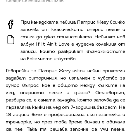
Автор: Светослав Николов
При канадската певица Патрис Жегу всичко
започва от класическото оперно пеене и
стига до джаз стилистиката. Нейният нов
албум If It Ain’t Love е чудесна колекция от
записи, които разкриват възможностите
на вокалното изкуство.
Говорейки за Патрис Жегу някои нейни приятели
задават риторичния, но изпълнен с чувство за
хумор въпрос: кое е общото между кънките на
лед, оперното пеене и джаза? Отговорът,
разбира се, е самата канадка, която започва да се
пързаля на кънки на лед от 7-годишна възраст. На
18 години вече е професионална състезателка и
треньорка, но през това време винаги е обичала
да пее. Така тя решава започне да учи пеене.