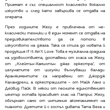
Приемат я със специалност класическо вокално
изкуство и след като завършва се отдава на
операта.
През годините Жегу е привлечена от не-
класически техники и в един момент се отдава на
предизвикателството да се потопи в
изкуството на джаза. Така се стига до новата й
продукция If It Ain’t Love. Това е музикална градина
на удоволствията, доставени от гласа на Жегу,
от „Клейтън-Хамилтън джаз оркестра“, от
целунатите от цигулки вълнуващи балади.
Аранжиментите са направени от Джордж
Каландрели, а оркестрациите – от Майк Ланг и
Дейвид Пайк. В някои от песните единственият
център остава красивият глас на Патрис Жегу,
обгърнат само от интимния акомпанимент на
пианото. Дуетите й с госпъл дивата Тата Вега и