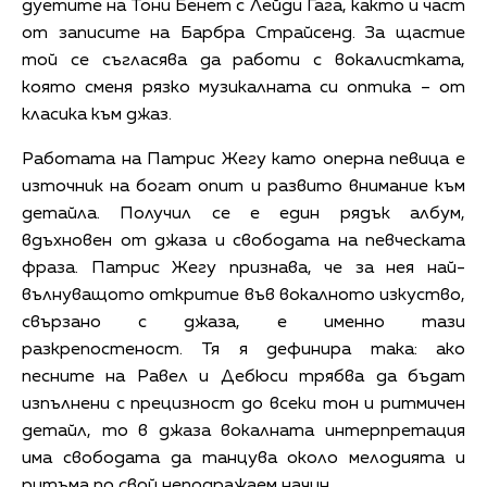
дуетите на Тони Бенет с Лейди Гага, както и част
от записите на Барбра Страйсенд. За щастие
той се съгласява да работи с вокалистката,
която сменя рязко музикалната си оптика – от
класика към джаз.
Работата на Патрис Жегу като оперна певица е
източник на богат опит и развито внимание към
детайла. Получил се е един рядък албум,
вдъхновен от джаза и свободата на певческата
фраза. Патрис Жегу признава, че за нея най-
вълнуващото откритие във вокалното изкуство,
свързано с джаза, е именно тази
разкрепостеност. Тя я дефинира така: ако
песните на Равел и Дебюси трябва да бъдат
изпълнени с прецизност до всеки тон и ритмичен
детайл, то в джаза вокалната интерпретация
има свободата да танцува около мелодията и
ритъма по свой неподражаем начин.