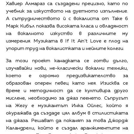
Хавиер Алмараз са създадени прецизно, като по
учебник за изкуството на дуетното изпълнение.
А сътрудничеството й с вокалиста от Take 6
Марк Кибъл показва високата класа и овладяност
на вокалното изкуство в различните му
измерения. Музиката в If It Ain’t Love е плод на
упорит труд на вокалистката и нейните колеги.
За този проект канадката се готви дълго,
изучавайки нови, не-класически вокални техники,
което е огромно предизвикателство за
образован оперен певец като нея. Изисква се
време и методичност да се култивира друго
мислене, необходимо за джаз пеенето. Съпругът
на Жегу е музикантът Инка Ойлес, който я
окуражава да създаде цял албум в стилистиката
на джаза. Решават да поканят за това Джордж
Каландрели, който е създал аранжиментите на