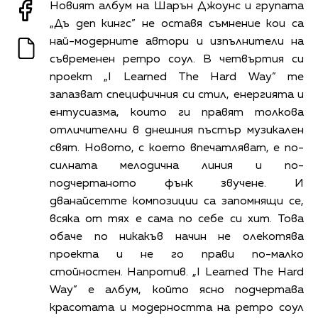
Новият албум на Шарън Джоунс и групата
„Дъ деп кингс” не оставя съмнение кои са
най-модерните автори и изпълнители на
съвременен ретро соул. В четвъртия си
проект „I Learned The Hard Way” те
запазват специфичния си стил, енергията и
ентусиазма, които ги правят толкова
отличителни в днешния пъстър музикален
свят. Новото, с което впечатляват, е по-
силната мелодична линия и по-
подчертаното фънк звучене. И
дванайсетте композиции са запомнящи се,
всяка от тях е сама по себе си хит. Това
обаче по никакъв начин не олекотява
проекта и не го прави по-малко
стойностен. Напротив. „I Learned The Hard
Way” е албум, който ясно подчертава
красотата и модерността на ретро соул