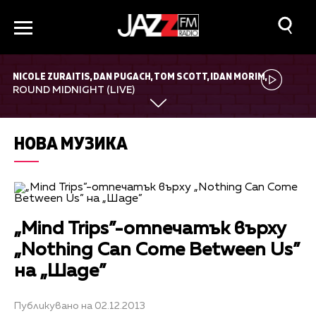
NICOLE ZURAITIS, DAN PUGACH, TOM SCOTT, IDAN MORIM,
KEYON HARROLD
ROUND MIDNIGHT (LIVE)
НОВА МУЗИКА
„Mind Trips”-отпечатък върху
„Nothing Can Come Between Us”
на „Шаде”
Публикувано на 02.12.2013