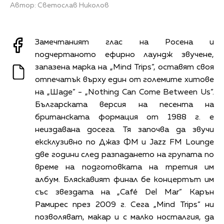
Автор: Светослав Николов
Замечтаният глас на Росена и
подчертаното ефирно лаундж звучене,
запазена марка на „Mind Trips”, оставят своя
отпечатък върху един от големите хитове
на „Шаде” - „Nothing Can Come Between Us”.
Българската версия на песента на
британската формация от 1988 г. е
неиздавана досега. Тя започва да звучи
ексклузивно по Джаз ФМ и Jazz FM Lounge
две години след разпадането на групата по
време на подготовката на третия им
албум. Бляскавият финал бе концертът им
със звездата на „Café Del Mar” Карън
Рамирес през 2009 г. Сега „Mind Trips” ни
позволяват, макар и с малко носталгия, да