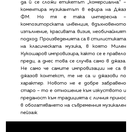
да й се сложи етикетът „комерсиална.“ –
коментира музикантът в ефира на Джаз
ФМ. Но тя е така интересна –
композиторската инвенция, вдъхновеното
изпълнение, красивата визия, необичайният
подход. Произведенията са в стилистиката
на класическата музика, в която Милен
Кукошаров импровизира, както се е правело
преди, а днес това се случва само в джаза.
Не само че самите импровизации не са в
джазов контекст, те не са и джазови по
характер. Новото не е добре забравено
старо – то е отношение към изкуството и
преданост към традицията с личния принос
в обогатяването на съвременния музикален
пейзаж.