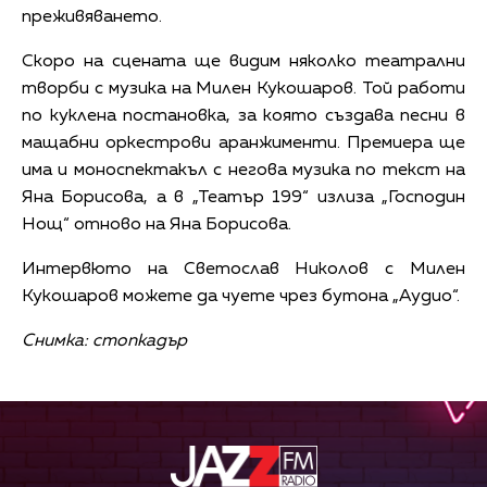
преживяването.
Скоро на сцената ще видим няколко театрални
творби с музика на Милен Кукошаров. Той работи
по куклена постановка, за която създава песни в
мащабни оркестрови аранжименти. Премиера ще
има и моноспектакъл с негова музика по текст на
Яна Борисова, а в „Театър 199“ излиза „Господин
Нощ“ отново на Яна Борисова.
Интервюто на Светослав Николов с Милен
Кукошаров можете да чуете чрез бутона „Аудио“.
Снимка: стопкадър