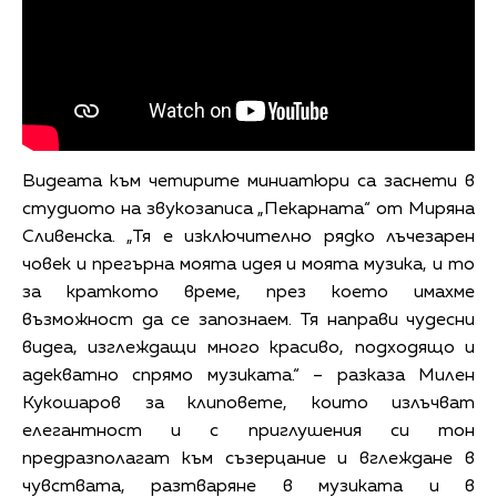
Видеата към четирите миниатюри са заснети в
студиото на звукозаписа „Пекарната“ от Миряна
Сливенска. „Тя е изключително рядко лъчезарен
човек и прегърна моята идея и моята музика, и то
за краткото време, през което имахме
възможност да се запознаем. Тя направи чудесни
видеа, изглеждащи много красиво, подходящо и
адекватно спрямо музиката.“ – разказа Милен
Кукошаров за клиповете, които излъчват
елегантност и с приглушения си тон
предразполагат към съзерцание и вглеждане в
чувствата, разтваряне в музиката и в