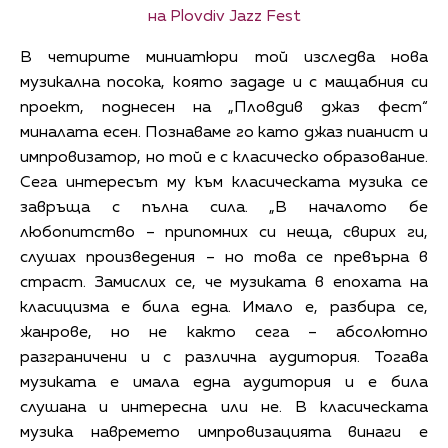
на Plovdiv Jazz Fest
В четирите миниатюри той изследва нова
музикална посока, която зададе и с мащабния си
проект, поднесен на „Пловдив джаз фест“
миналата есен. Познаваме го като джаз пианист и
импровизатор, но той е с класическо образование.
Сега интересът му към класическата музика се
завръща с пълна сила. „В началото бе
любопитство – припомних си неща, свирих ги,
слушах произведения – но това се превърна в
страст. Замислих се, че музиката в епохата на
класицизма е била една. Имало е, разбира се,
жанрове, но не както сега – абсолютно
разграничени и с различна аудитория. Тогава
музиката е имала една аудитория и е била
слушана и интересна или не. В класическата
музика навремето импровизацията винаги е