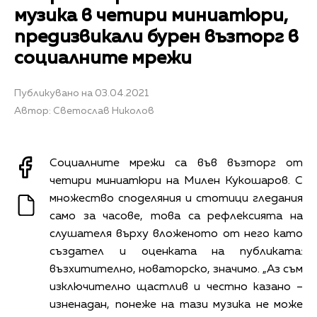
музика в четири миниатюри,
предизвикали бурен възторг в
социалните мрежи
Публикувано на 03.04.2021
Автор: Светослав Николов
Социалните мрежи са във възторг от
четири миниатюри на Милен Кукошаров. С
множество споделяния и стотици гледания
само за часове, това са рефлексията на
слушателя върху вложеното от него като
създател и оценката на публиката:
възхитително, новаторско, значимо. „Аз съм
изключително щастлив и честно казано –
изненадан, понеже на тази музика не може