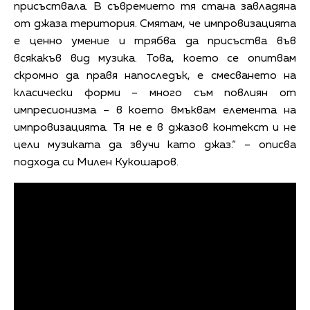
присъствала. В съвремието тя стана завладяна
от джаза територия. Смятам, че импровизацията
е ценно умение и трябва да присъства във
всякакъв вид музика. Това, което се опитвам
скромно да правя напоследък, е смесването на
класически форми – много съм повлиян от
импресионизма – в което вмъквам елемента на
импровизацията. Тя не е в джазов контекст и не
цели музиката да звучи като джаз.“ – описва
подхода си Милен Кукошаров.