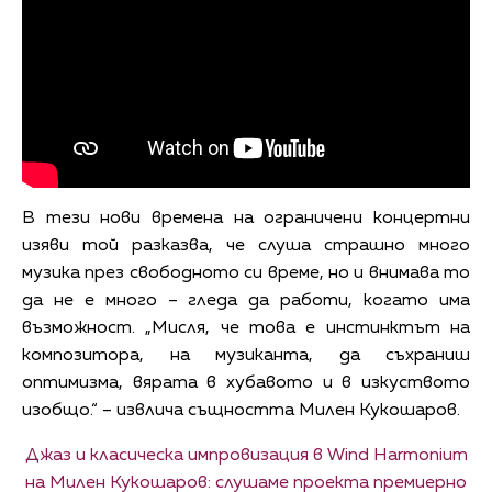
В тези нови времена на ограничени концертни
изяви той разказва, че слуша страшно много
музика през свободното си време, но и внимава то
да не е много – гледа да работи, когато има
възможност. „Мисля, че това е инстинктът на
композитора, на музиканта, да съхраниш
оптимизма, вярата в хубавото и в изкуството
изобщо.“ – извлича същността Милен Кукошаров.
Джаз и класическа импровизация в Wind Harmonium
на Милен Кукошаров: слушаме проекта премиерно