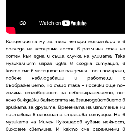
Концепцията му за тези четири миниатюри е в
погледа на четирима гости в различни стаи на
хотел към една и съща случка на улицата. Така
музикалният израз идва в сходна ситуация, в
която сме в месеците на пандемия – по-изолирани,
повече наблюдаващи и работещи с
въображението, но също така – носейки още по-
голяма отговорност за себесъхранението, по-
ясно виждайки важността на взаимодействието в
грижата за другите. Времената на изпитание ни
поставиха в непозната стресова ситуация. Но в
музиката на Милен Кукошаров чуваме нежност,
виждаме светлина. И както сме ограничени в