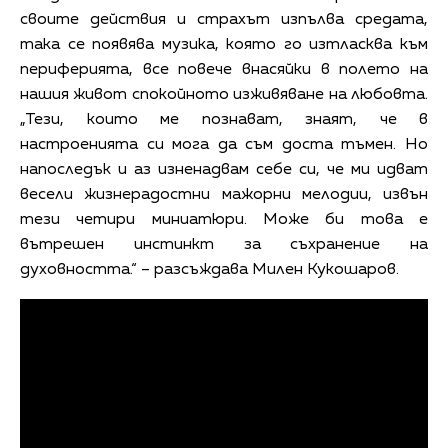
своите действия и страхът изпълва средата,
така се появява музика, която го изтласква към
периферията, все повече внасяйки в полето на
нашия живот спокойното изживяване на любовта.
„Тези, които ме познават, знаят, че в
настроенията си мога да съм доста тъмен. Но
напоследък и аз изненадвам себе си, че ми идват
весели жизнерадостни мажорни мелодии, извън
тези четири миниатюри. Може би това е
вътрешен инстинкт за съхранение на
духовността.“ – разсъждава Милен Кукошаров.