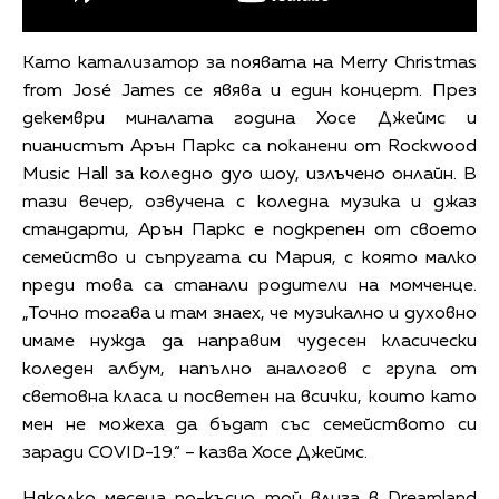
Като катализатор за появата на Merry Christmas
from José James се явява и един концерт. През
декември миналата година Хосе Джеймс и
пианистът Арън Паркс са поканени от Rockwood
Music Hall за коледно дуо шоу, излъчено онлайн. В
тази вечер, озвучена с коледна музика и джаз
стандарти, Арън Паркс е подкрепен от своето
семейство и съпругата си Мария, с която малко
преди това са станали родители на момченце.
„Точно тогава и там знаех, че музикално и духовно
имаме нужда да направим чудесен класически
коледен албум, напълно аналогов с група от
световна класа и посветен на всички, които като
мен не можеха да бъдат със семейството си
заради COVID-19.“ – казва Хосе Джеймс.
Няколко месеца по-късно той влиза в Dreamland