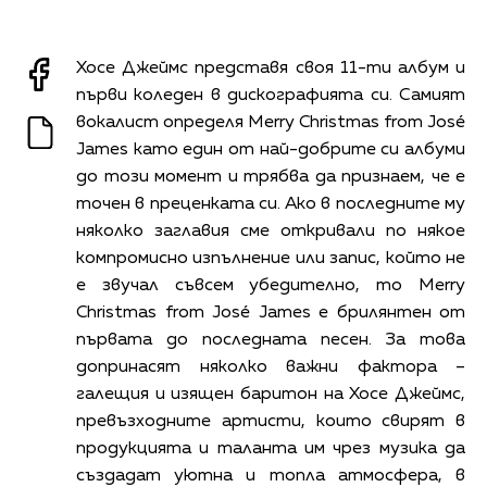
Хосе Джеймс представя своя 11-ти албум и
първи коледен в дискографията си. Самият
вокалист определя Merry Christmas from José
James като един от най-добрите си албуми
до този момент и трябва да признаем, че е
точен в преценката си. Ако в последните му
няколко заглавия сме откривали по някое
компромисно изпълнение или запис, който не
е звучал съвсем убедително, то Merry
Christmas from José James е брилянтен от
първата до последната песен. За това
допринасят няколко важни фактора –
галещия и изящен баритон на Хосе Джеймс,
превъзходните артисти, които свирят в
продукцията и таланта им чрез музика да
създадат уютна и топла атмосфера, в