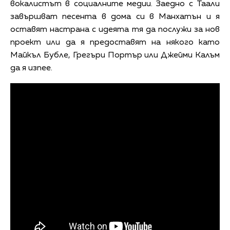
вокалистът в социалните медии. Заедно с Таали
завършват песента в дома си в Манхатън и я
оставят настрана с идеята тя да послужи за нов
проект или да я предоставят на някого като
Майкъл Бубле, Грегъри Портър или Джейми Калъм
да я изпее.