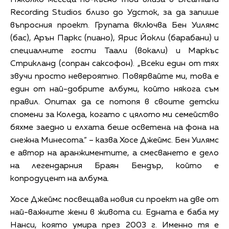
Recording Studios близо до Удсток, за да запише
въпросния проект. Групата включва Бен Уилямс
(бас), Арън Паркс (пиано), Ярис Йокли (барабани) и
специалните гости Таали (вокали) и Маркъс
Стрикланд (сопран саксофон). „Всеки един от тях
звучи просто невероятно. Повярвайте ми, това е
един от най-добрите албуми, който някога съм
правил. Опитах да се потопя в своите детски
спомени за Коледа, когато с цялото ми семейство
бяхме заедно и елхата беше осветена на фона на
снежна Минесота.“ – казва Хосе Джеймс. Бен Уилямс
е автор на аранжиментите, а смесването е дело
на легендарния Браян Бендър, който е
копродуцент на албума.
Хосе Джеймс посвещава новия си проект на две от
най-важните жени в живота си. Едната е баба му
Нанси, която умира през 2003 г. Именно тя е