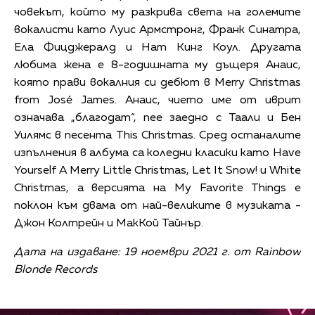
човекът, който му разкрива света на големите
вокалисти като Луис Армстронг, Франк Синатра,
Ела Фицджералд и Нат Кинг Коул. Другата
любима жена е 8-годишната му дъщеря Анаис,
която прави вокалния си дебют в Merry Christmas
from José James. Анаис, чието име от иврит
означава „благодат“, пее заедно с Таали и Бен
Уилямс в песента This Christmas. Сред останалите
изпълнения в албума са коледни класики като Have
Yourself A Merry Little Christmas, Let It Snow! и White
Christmas, а версията на My Favorite Things е
поклон към двама от най-великите в музиката -
Джон Колтрейн и МакКой Тайнър.
Дата на издаване: 19 ноември 2021 г. от Rainbow
Blonde Records