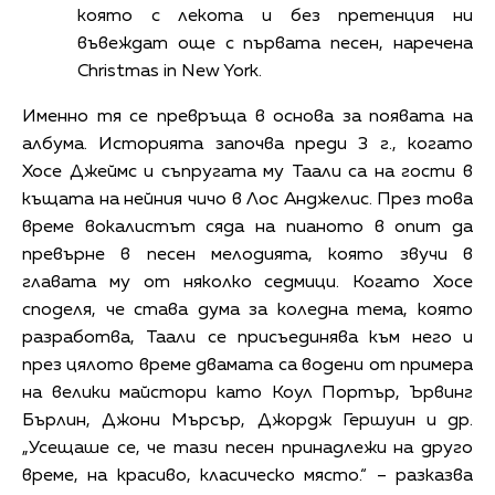
която с лекота и без претенция ни
въвеждат още с първата песен, наречена
Christmas in New York.
Именно тя се превръща в основа за появата на
албума. Историята започва преди 3 г., когато
Хосе Джеймс и съпругата му Таали са на гости в
къщата на нейния чичо в Лос Анджелис. През това
време вокалистът сяда на пианото в опит да
превърне в песен мелодията, която звучи в
главата му от няколко седмици. Когато Хосе
споделя, че става дума за коледна тема, която
разработва, Таали се присъединява към него и
през цялото време двамата са водени от примера
на велики майстори като Коул Портър, Ървинг
Бърлин, Джони Мърсър, Джордж Гершуин и др.
„Усещаше се, че тази песен принадлежи на друго
време, на красиво, класическо място.“ – разказва