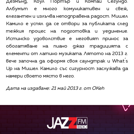
Дезмънд, Коул Портър и Компай Сегундо.
Албумът е много комуникативен и свеж,
елегантен и излъчва неподправена радост. Мишел
Камило е успял да се отвори за публиката след
тежкия процес на подготовка и уединение.
Истинско удоволствие е неговият принос за
обогатяване на пиано джаз традицията с
елементи от латино музиката. Лятото на 2013 г.
вече започна да оформя своя саундтрак и What´s
Up на Мишел Камило със сигурност заслужава да
намери своето място в него.
Дата на издаване: 21 май 2013 г. от OKeh