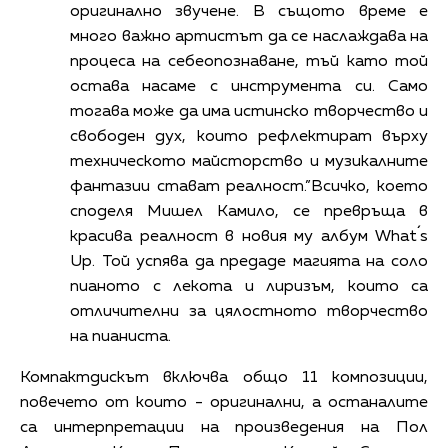
оригинално звучене. В същото време е
много важно артистът да се наслаждава на
процеса на себеопознаване, тъй като той
остава насаме с инструмента си. Само
тогава може да има истинско творчество и
свободен дух, които рефлектират върху
техническото майсторство и музикалните
фантазии стават реалност.”Всичко, което
споделя Мишел Камило, се превръща в
красива реалност в новия му албум What´s
Up. Той успява да предаде магията на соло
пианото с лекота и лиризъм, които са
отличителни за цялостното творчество
на пианиста.
Компактдискът включва общо 11 композиции,
повечето от които - оригинални, а останалите
са интерпретации на произведения на Пол