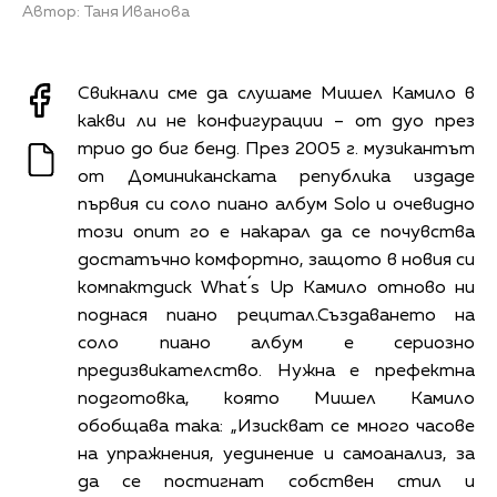
Автор: Таня Иванова
Свикнали сме да слушаме Мишел Камило в
какви ли не конфигурации – от дуо през
трио до биг бенд. През 2005 г. музикантът
от Доминиканската република издаде
първия си соло пиано албум Solo и очевидно
този опит го е накарал да се почувства
достатъчно комфортно, защото в новия си
компактдиск What´s Up Камило отново ни
поднася пиано рецитал.Създаването на
соло пиано албум е сериозно
предизвикателство. Нужна е префектна
подготовка, която Мишел Камило
обобщава така: „Изискват се много часове
на упражнения, уединение и самоанализ, за
да се постигнат собствен стил и