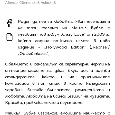
Автор: Светослав Николов
Роден да пее за любовта, квинтесенцията
на този талант на Майкъл Бубле е
неговият нов албум „Crazy Love” от 2009 г.,
който година по-късно излезе в ново
издание – „Hollywood Edition” („Reprise”/
„Орфей мюзик”).
Обаянието и сексапилът са характерни черти на
интерпретациите на джаз, блус, рок и аренби
стандартите, както и на оригиналните
композиции в поп стил, в които канадският
чаровник възпява близостта, романтиката и
любовта. Любовта на всички „езици” на музиката.
Красиво, привлекателно и неустоимо!
Майкъл Бубле изгражда емоциите най-често с