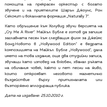
помощта на прекрасен оркестър с богато
звучене и на приятелите Шарън Джоунс, Рон
Сексмит и вокалната формация „Naturally 7”.
Като обръщение към Холувид звучи версията на
„Cry Me A River”. Майкъл Бубле е готов да запише
заглавната песен към следващия филм за Джеймс
Бонд.Новото в „Hollywood Edition” е ведрата
композицията на Майкъл Бубле „Hollywood”, дала
името на това издание, още два студийни записа,
звучащи като изповед на влюбен, хванал ръката
на обичания човек, както и пет песни на живо,
които открояват неговото магнетично
въздействие върху притихналата или
възторжено аплодираща публика.
Дата на издаване: 25.10.2010 г.