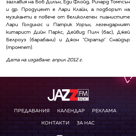
заглавия на Боб Дилън, Еди Флойд, Ричард Томпсън
и др. Продуцент е Лари Клайн, а подборът на
музиканти е повече от великолепен: пианистите
Лари Голдингс и Патрик Уорън, легендарният
китарист Дийн Паркс, Дейвид Пилч (бас), Джей
Белроуз (барабани) и Джон "Скрапър" Снайдър
(тромпет).
Дата на издаване: април 2012 г.
ПРЕДАВАНИЯ
КАЛЕНДАР
РЕКЛАМА
КОНТАКТИ
ЗА НАС