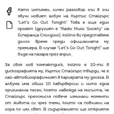
Като интимен, личен разговор очи в очи
звучи новият албум на Къртис Стайгърс
"Let"s Go Out Tonight". Това е още един
проект (другият е "Radio Music Society" на
Есперанца Сполдинг), който ви представяме
дълго време преди официалната му
премиера. В случая "Let"s Go Out Tonight" ще
бъде на пазара през април.
За своя нов компактдиск, който е 10-ти в
дискографията му, Къртис Стайгърс твърди, че е
най-автобиографичният в кариерата му досега. В
албума има общо 10 кавърверсии и нито една
оригинална песен, което навежда на мисълта, че
Стайгърс преосмисля повече изминали моменти
от живота си чрез теми, които са повлияли на
хора по цял свят. В съдържанието ще откриете