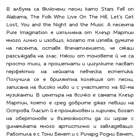
В албума са включени песни като Stars Fell on
Alabama, The Folk Who Live On The Hill, Let’s Get
Lost, You and the Night and the Music. А песента
Pure Imagination е изпълнена от Клеър Мартин
много лично и изобщо, когато тя изпява думите
на песента, оставя впечатлението, че сякаш
разсъждава на глас. Някои от тоновете й не са
просто тихи, а прошепнати и цигулките пасват
перфектно на нейната певческа естетика.
Получила се е брилянтна колекция от песни,
записана на високо ниво и с участието на 82-ма
музиканти. В центъра на всичко е самата Клеър
Мартин, която е сред добрите джаз певици на
Острова. Гласът й е проникновен и лиричен, богат
на обертонове и възможности да си играе с
динамиката много артистично и завладяващо.
Работила е с Тони Бенет и с Ричард Родни Бенет,