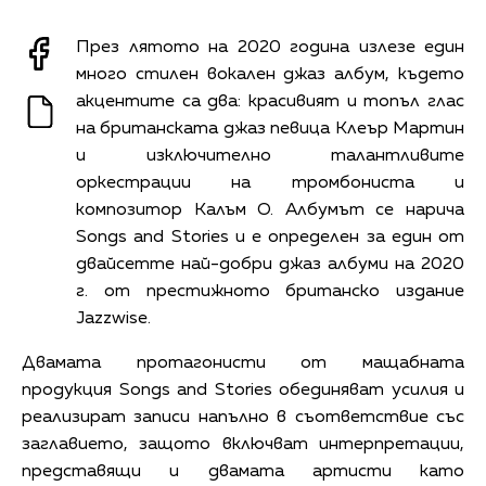
През лятото на 2020 година излезе един
много стилен вокален джаз албум, където
акцентите са два: красивият и топъл глас
на британската джаз певица Клеър Мартин
и изключително талантливите
оркестрации на тромбониста и
композитор Калъм О. Албумът се нарича
Songs and Stories и е определен за един от
двайсетте най-добри джаз албуми на 2020
г. от престижното британско издание
Jazzwise.
Двамата протагонисти от мащабната
продукция Songs and Stories обединяват усилия и
реализират записи напълно в съответствие със
заглавието, защото включват интерпретации,
представящи и двамата артисти като