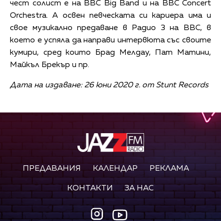
чест солист е на BBC Big Band и на BBC Concert
Orchestra. А освен певческата си кариера има и
свое музикално предаване в Радио 3 на BBC, в
което е успяла да направи интервюта със своите
кумири, сред които Брад Мелдау, Пат Матини,
Майкъл Брекър и пр.
Дата на издаване: 26 юни 2020 г. от Stunt Records
ПРЕДАВАНИЯ
КАЛЕНДАР
РЕКЛАМА
КОНТАКТИ
ЗА НАС