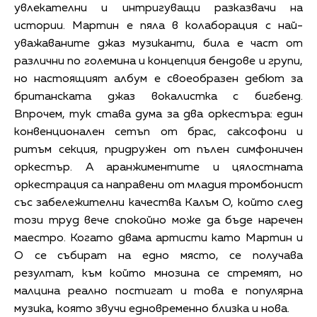
увлекателни и интригуващи разказвачи на
истории. Мартин е пяла в колаборация с най-
уважаваните джаз музиканти, била е част от
различни по големина и концепция бендове и групи,
но настоящият албум е своеобразен дебют за
британската джаз вокалистка с бигбенд.
Впрочем, тук става дума за два оркестъра: един
конвенционален сетъп от брас, саксофони и
ритъм секция, придружен от пълен симфоничен
оркестър. А аранжиментите и цялостната
оркестрация са направени от младия тромбонист
със забележителни качества Калъм О, който след
този труд вече спокойно може да бъде наречен
маестро. Когато двама артисти като Мартин и
О се събират на едно място, се получава
резултат, към който мнозина се стремят, но
малцина реално постигат и това е популярна
музика, която звучи едновременно близка и нова.