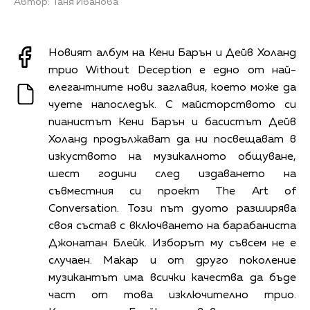
Автор: Таня Иванова
Новият албум на Кени Барън и Дейв Холанд
трио Without Deception е едно от най-
елегантните нови заглавия, което може да
чуете напоследък. С майсторството си
пианистът Кени Барън и басистът Дейв
Холанд продължават да ни посвещават в
изкуството на музикалното общуване,
шест години след издаването на
съвместния си проект The Art of
Conversation. Този път дуото разширява
своя състав с включването на барабаниста
Джонатан Блейк. Изборът му съвсем не е
случаен. Макар и от друго поколение
музикантът има всички качества да бъде
част от това изключително трио.