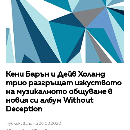
Кени Барън и Дейв Холанд
трио разгръщат изкуството
на музикалното общуване в
новия си албум Without
Deception
Публикувано на 26.03.2020