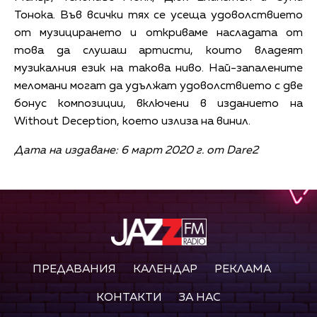
Тонока. Във всички тях се усеща удоволствието
от музицирането и откриваме насладата от
това да слушаш артисти, които владеят
музикалния език на такова ниво. Най-запалените
меломани могат да удължат удоволствието с две
бонус композиции, включени в изданието на
Without Deception, което излиза на винил.
Дата на издаване: 6 март 2020 г. от Dare2
ПРЕДАВАНИЯ
КАЛЕНДАР
РЕКЛАМА
КОНТАКТИ
ЗА НАС