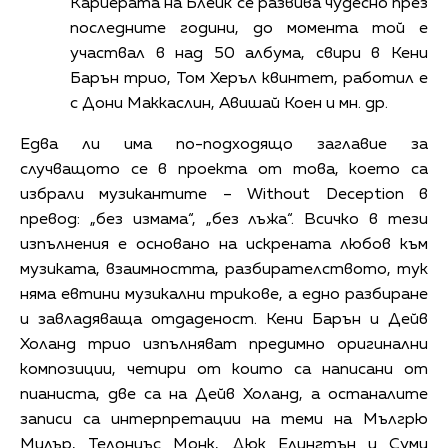
Кариерата на Блейк се развива чудесно през
последните години, до момента той е
участвал в над 50 албума, свири в Кени
Барън трио, Том Херъл квинтет, работил е
с Дони Маккаслин, Авишай Коен и мн. др.
Едва ли има по-подходящо заглавие за
случващото се в проекта от това, което са
избрали музикантите – Without Deception в
превод: „без измама“, „без лъжа“. Всичко в тези
изпълнения е основано на искрената любов към
музиката, взаимността, разбирателството, тук
няма евтини музикални трикове, а едно разбиране
и завладяваща отдаденост. Кени Барън и Дейв
Холанд трио изпълняват предимно оригинални
композиции, четири от които са написани от
пианиста, две са на Дейв Холанд, а останалите
записи са интерпретации на теми на Мългрю
Милър, Телониъс Монк, Дюк Елингтън и Суми