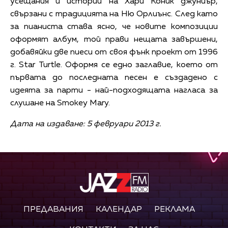
усещания и истории на Хари Коник джуниър,
свързани с традицията на Ню Орлиънс. След като
за пианиста става ясно, че новите композиции
оформят албум, той прави нещата завършени,
добавяйки две пиеси от своя фънк проект от 1996
г. Star Turtle. Оформя се едно заглавие, което от
първата до последната песен е създадено с
идеята за парти - най-подходящата нагласа за
слушане на Smokey Mary.
Дата на издаване: 5 февруари 2013 г.
ПРЕДАВАНИЯ
КАЛЕНДАР
РЕКЛАМА