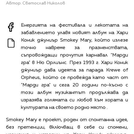
Автор: Светослав Николов
Енергията на фестивала и лекотата на
забавлението улавя новият албум на Хари
Коник джуниър Smokey Mary, който излезе
точно навреме за празненствата,
съпровождащи прочутия карнавал "Марди
гра" в Ню Орлиънс. През 1993 г. Хари Коник
джуниър дава идеята за парада Krewe of
Orpheus, който се провежда като част от
"Марди гра" и сега 20 години по-късно с
този албум музикантът продължава да
изразява голямата си любов към хората и
културата на своето родно място .
Smokey Mary е проект, роден от спонтанна идея,
без претенции, включващ в себе си спомени,