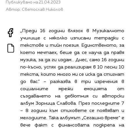
Публикувано на 21.04.2023
Автор: Светослав Николов
„Преди 16 години влязох в Музикалното
училище с няколко изписани тетрадки с
текстове и тийн поезия. Единственото, за
което мечтаех, беше да се науча да правя
музика, за да ги издам… Днес, само 16 години
по-късно, успях да реализирам в 10 песни 10
текста, които много ми се иска да стигнат
до вас.“ – разказва в три изречения в
социалните мрежи емоцията от
създаването на дебютния си авторски
албум Зорница Славова. През последните 7
– 8 години към стиховете се появяват и
мелодиите. Така албумът „Сегашно време“ е
вече факт с финансовата подкрепа на