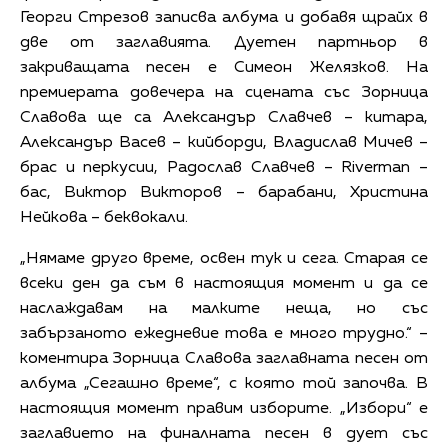
Георги Стрезов записва албума и добавя щрайх в
две от заглавията. Дуетен партньор в
закриващата песен е Симеон Желязков. На
премиерата довечера на сцената със Зорница
Славова ще са Александър Славчев – китара,
Александър Васев – кийборди, Владислав Мичев –
брас и перкусии, Радослав Славчев – Riverman –
бас, Виктор Викторов – барабани, Христина
Нейкова – беквокали.
„Нямаме друго време, освен тук и сега. Старая се
всеки ден да съм в настоящия момент и да се
наслаждавам на малките неща, но със
забързаното ежедневие това е много трудно.“ –
коментира Зорница Славова заглавната песен от
албума „Сегашно време“, с която той започва. В
настоящия момент правим изборите. „Избори“ е
заглавието на финалната песен в дует със