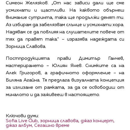
Симеон Желязков. „От нас зависи дали ще сме
усмихнати и щастливи. На каквото обърнеш
внимание сутринта, така ще продължи денят ти.
Аз избирам да забелязвам слънце и усмихнати хора.
Надявам се да повлияя на слушателите повече от
тях да правят така.“ – изразява надеждата си
Зорница Славова.
Постпродукцията прави Димитър Ганчев,
мастерирането – Юлиян Янев. Снимките са на
Алек Григоров, а графичното оформление – на
Биляна Агайна. Тя предлага визуалната концепция
за излизане от рамката, за да се освободиш от
миналото и да заживееш в настоящето.
Ключови думи:
Sofia Live Club,
зорница славова,
джаз концерт,
джаз албум,
Сегашно време