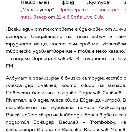
Национален фонд „Култура“ и
„Музикаутор“.
Премиерата с концерт е
тази вечер от 21 ч. в Sofia Live Club.
„Всеки един от текстовете е вдъхновен от лични
истории. Създаването на този албум е най-
трудното нещо, което съм правила. Изпитвам
творческо удовлетворение – това е меко казано.“
– сподели Зорница Славова в студиото на Jazz
FM.
Албумът е реализиран в близко сътрудничество с
Александър Славчев, който свири на китара.
Повечето бас линии създава Радослав Славчев –
Riverman, а в една пиеса свири Евден Димитров. В
създаването на музиката помага Александър
Васев, който свири на кийборди. Браса в две пиеси
подготвя Божидар Василев – Trombobby, на
флюгелхорн в една се включва Владислав Мичев.