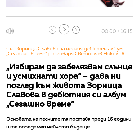
00:00 / 16:15
Със Зорница Славова за нейния дебютен албум
„Сегашно време“ разговаря Светослав Николов
„Избирам да забелязвам слънце
и усмихнати хора“ – дава ни
поглед към живота Зорница
Славова в дебютния си албум
„Сегашно време“
Основата на песните тя поставя преди 16 години
и те определят нейното бъдеще