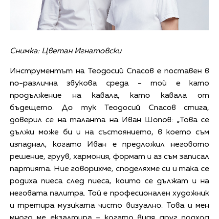
Снимка: Цветан Игнатовски
Инструментът на Теодосий Спасов е поставен в
по-различна звукова среда – той е като
продължение на кавала, като кавала от
бъдещето. До тук Теодосий Спасов стига,
доверил се на таланта на Иван Шопов: „Това се
дължи може би и на състоянието, в което съм
изпаднал, когато Иван е предложил неговото
решение, груув, хармония, формат и аз съм записал
партията. Ние говорихме, споделяхме си и така се
родиха пиеса след пиеса, които се дължат и на
неговата палитра. Той е професионален художник
и третира музиката чисто визуално. Това и мен
много ме екзалтира – когато видя друг подход