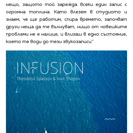
нещо, защото той зарежда всеки един запис с
огромна топлина. Като влезем в студиото и
знаем, че ще работим, спира времето, започват
други неща да те вълнуват, нищо от човешките
проблеми не е налице, и влизаш в едно състояние,
което те води до тези звукозаписи.“