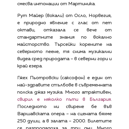
смесва интонации от Мартиника.
Рут Майер (вокали) от Осло, Норвегия,
е природно явление с глас от пет
октави, отказала се вече от
стандартните знания по вокално
майсторство. Търсейки корените на
северното пеене, тя снима музикални
видеа сред природата – в северни гори и
край езера.
Гжех Пьотровски (саксофон) е един от
най-здравите стълбове в съвременната
полска джаз музика. Много атрактивен,
свирил е няколко пъти в България
.
Последното ни свирене бе във
Варшавската опера – на сцената бяхме
250 души, а в залата – 2000. Билетите
се разпродадоха за три дни. Много