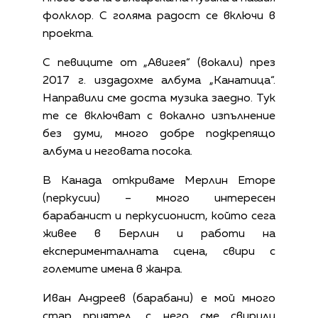
фолклор. С голяма радост се включи в
проекта.
С певиците от „Авигея“ (вокали) през
2017 г. издадохме албума „Канатица“.
Направили сме доста музика заедно. Тук
те се включват с вокално изпълнение
без думи, много добре подкрепящо
албума и неговата посока.
В Канада откриваме Мерлин Еторе
(перкусии) – много интересен
барабанист и перкусионист, който сега
живее в Берлин и работи на
експерименталната сцена, свири с
големите имена в жанра.
Иван Андреев (барабани) е мой много
стар приятел, с него сме свирили