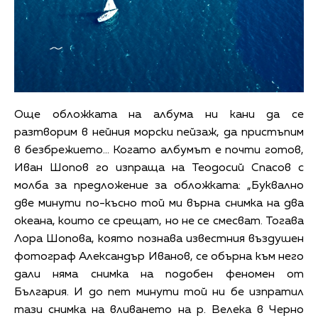
Още обложката на албума ни кани да се
разтворим в нейния морски пейзаж, да пристъпим
в безбрежието… Когато албумът е почти готов,
Иван Шопов го изпраща на Теодосий Спасов с
молба за предложение за обложката: „Буквално
две минути по-късно той ми върна снимка на два
океана, които се срещат, но не се смесват. Тогава
Лора Шопова, която познава известния въздушен
фотограф Александър Иванов, се обърна към него
дали няма снимка на подобен феномен от
България. И до пет минути той ни бе изпратил
тази снимка на вливането на р. Велека в Черно