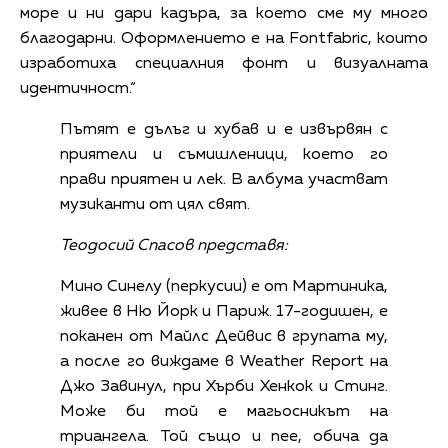
море и ни дари кадъра, за което сме му много
благодарни. Оформлението е на Fontfabric, които
изработиха специалния фонт и визуалната
идентичност.“
Пътят е дълъг и хубав и е извървян с
приятели и съмишленици, което го
прави приятен и лек. В албума участват
музиканти от цял свят.
Теодосий Спасов представя:
Мино Синелу (перкусии) е от Мартиника,
живее в Ню Йорк и Париж. 17-годишен, е
поканен от Майлс Дейвис в групата му,
а после го виждаме в Weather Report на
Джо Завинул, при Хърби Хенкок и Стинг.
Може би той е магьосникът на
триангела. Той също и пее, обича да