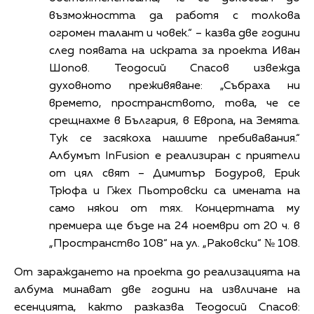
възможността да работя с толкова
огромен талант и човек.“ – казва две години
след появата на искрата за проекта Иван
Шопов. Теодосий Спасов извежда
духовното преживяване: „Събраха ни
времето, пространството, това, че се
срещнахме в България, в Европа, на Земята.
Тук се засякоха нашите пребивавания.“
Албумът InFusion е реализиран с приятели
от цял свят – Димитър Бодуров, Ерик
Трюфа и Гжех Пьотровски са имената на
само някои от тях. Концертната му
премиера ще бъде на 24 ноември от 20 ч. в
„Пространство 108“ на ул. „Раковски“ № 108.
От зараждането на проекта до реализацията на
албума минават две години на извличане на
есенцията, както разказва Теодосий Спасов: