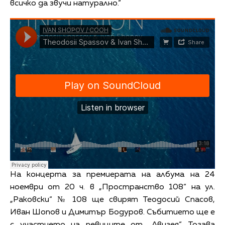
всичко да звучи натурално.“
На концерта за премиерата на албума на 24
ноември от 20 ч. в „Пространство 108“ на ул.
„Раковски“ № 108 ще свирят Теодосий Спасов,
Иван Шопов и Димитър Бодуров. Събитието ще е
с участието на певиците от „Авигея“. Тогава