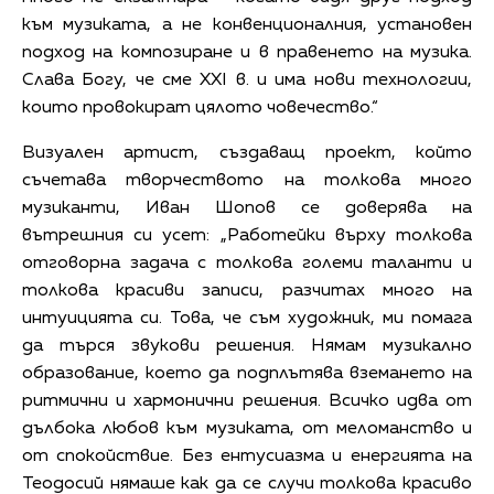
към музиката, а не конвенционалния, установен
подход на композиране и в правенето на музика.
Слава Богу, че сме XXI в. и има нови технологии,
които провокират цялото човечество.“
Визуален артист, създаващ проект, който
съчетава творчеството на толкова много
музиканти, Иван Шопов се доверява на
вътрешния си усет: „Работейки върху толкова
отговорна задача с толкова големи таланти и
толкова красиви записи, разчитах много на
интуицията си. Това, че съм художник, ми помага
да търся звукови решения. Нямам музикално
образование, което да подплътява вземането на
ритмични и хармонични решения. Всичко идва от
дълбока любов към музиката, от меломанство и
от спокойствие. Без ентусиазма и енергията на
Теодосий нямаше как да се случи толкова красиво