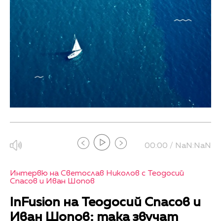
00:00 / NaN:NaN
Интервю на Светослав Николов с Теодосий
Спасов и Иван Шопов
InFusion на Теодосий Спасов и
Иван Шопов: така звучат