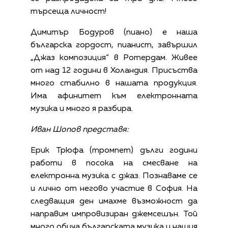
търсеща личност!
Димитър Бодуров (пиано) е наша
българска гордост, пианист, завършил
„Джаз композиция“ в Ротердам. Живее
от над 12 години в Холандия. Присъства
много стабилно в нашата продукция.
Има афинитет към електронната
музика и много я разбира.
Иван Шопов представя:
Ерик Трюфа (тромпет) дълги години
работи в посока на смесване на
електронна музика с джаз. Познаваме се
и лично от негово участие в София. На
следващия ден имахме възможност да
направим импровизиран джемсешън. Той
много обича българската музика и нашия