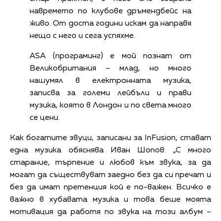
навремето по клубове дръмендбейс на
живо. От доста години искам да направя
нещо с него и сега успяхме.
ASA (програминг) е мой познат от
Великобритания – млад, но много
нашумял в електронната музика,
записва за големи лейбъли и прави
музика, която в Лондон и по света много
се цени.
Как богатите звуци, записани за InFusion, стават
една музика обяснява Иван Шопов: „С много
старание, търпение и любов към звука, за да
могат да съществуват заедно без да си пречат и
без да имат претенция кой е по-важен. Всичко е
важно в хубавата музика и това беше моята
мотивация да работя по звука на този албум –