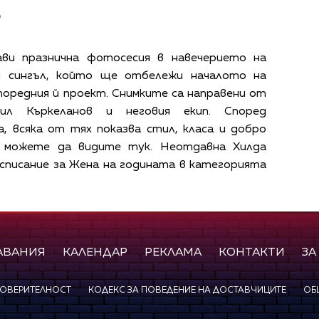
в
ави празнична фотосесия в навечерието на
й сингъл, който ще отбележи началото на
оредния й проект. Снимките са направени от
л Къркеланов и неговия екип. Според
, всяка от тях показва стил, класа и добро
о можете да видите тук. Неотдавна Хилда
 списание за Жена на годината в категорията
АВАНИЯ
КАЛЕНДАР
РЕКЛАМА
КОНТАКТИ
ЗА
ПОВЕРИТЕЛНОСТ
КОДЕКС ЗА ПОВЕДЕНИЕ НА ДОСТАВЧИЦИТЕ
ОБ