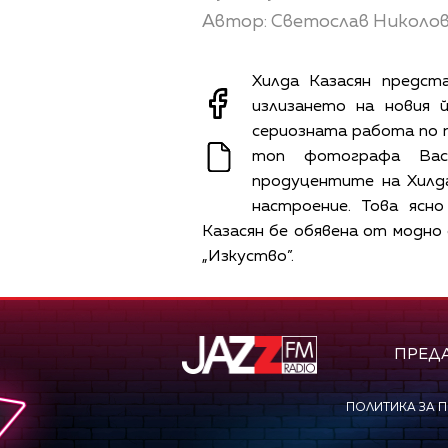
Автор: Светослав Николо
Хилда Казасян предст
излизането на новия 
сериозната работа по п
топ фотографа Васи
продуцентите на Хилда
настроение. Това ясн
Казасян бе обявена от модно
„Изкуство”.
ПРЕД
ПОЛИТИКА ЗА 