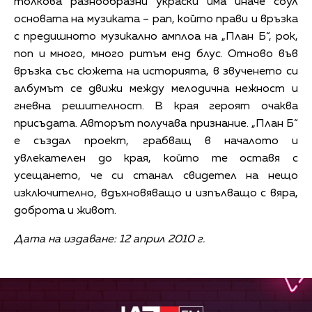
толкова разнообразни украски има иначе соул
основата на музиката – рап, който прави и връзка
с предишното музикално амплоа на „План Б“, рок,
поп и много, много ритъм енд блус. Отново във
връзка със сюжета на историята, в звученето си
албумът се движи между мелодична нежност и
гневна решителност. В края героят очаква
присъдата. Авторът получава признание. „План Б“
е създал проект, грабващ в началото и
увлекателен до края, който те оставя с
усещането, че си станал свидетел на нещо
изключително, вдъхновяващо и изпълващо с вяра,
доброта и живот.
Дата на издаване: 12 април 2010 г.