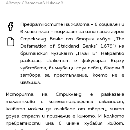
Автор: Светослав Николов
Превратностите на живота – в социален и
в личен план – подлагат на изпитания героя
Стрекланд Бенкс от втория албум „The
Defamation of Strickland Banks“ („679“) на
британския музикант „План Б“. Накратко
разказан, сюжетът е фокусиран върху
чувствата, вълнуващи соул певец, вкаран в
затвора за престъпление, което не е
извъшил.
Историята на Стрикланд е разказана
талантливо с кинематографична изказност,
каквато можем да очакваме от творец, чиято
друга страст и признание е киното. И колкото
превратности има в иначе хубавия живот,