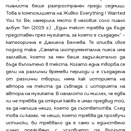
пианиста беше разпространен преди седмици.
Това е композицията на Живко Everything I Wanted
You to Be, намерила място в неговия соло пиано
албум Ten (2019 г.). „Един текст трябва да бъде
представен през музиката, за която е създаден.“ –
категорична е Даниела Белчева. Тя описва своя
подход така: „Самата инструментална пиеса има
заглавие, което за мен беше задължително да
бъде въплътено в текста. Когато една творба се
дели на различни времеви периоди и е създадена
от различни творци, няма как историята на
автора на текста да съвпада с историята на
автора на музиката. В началото си мислех, че едва
ли не трябва да открия какво е имал предвид той,
за да напиша нещо, което да съответства. След
това си казах, че нещо, което трябва да прозвучи
истински, би трябвало да е само и единствено
лично преживяно с условието да въплътя