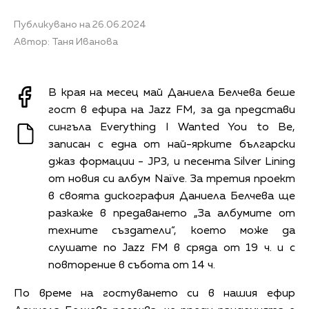
Публикувано на 26.06.2024
Автор: Таня Иванова
В края на месец май Даниела Белчева беше
гост в ефира на Jazz FM, за да представи
сингъла Everything I Wanted You to Be,
записан с една от най-ярките български
джаз формации - JP3, и песента Silver Lining
от новия си албум Naïve. За третия проект
в своята дискография Даниела Белчева ще
разкаже в предаването „За албумите от
техните създатели“, което може да
слушате по Jazz FM в сряда от 19 ч. и с
повторение в събота от 14 ч.
По време на гостуването си в нашия ефир