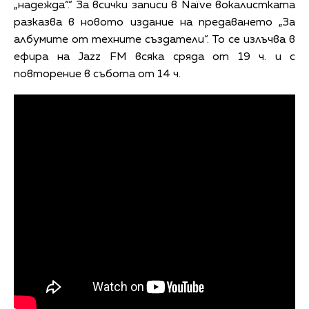
„надежда“.“ За всички записи в Naïve вокалистката
разказва в новото издание на предаването „За
албумите от техните създатели“. То се излъчва в
ефира на Jazz FM всяка сряда от 19 ч. и с
повторение в събота от 14 ч.