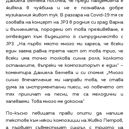
Даниела Белчева посочва, че преди пандемията е
живяла в чужбина и не е познавала добре
музикалния живот тук. В разгара на Covid-19 тя се
озовава на концерт на JP3 в родния си град Варна
и вълненията, породени от това преживяване, я
отвеждат към бъдещото ѝ сътрудничество с
JP3. „На първо място много ми хареса, че всеки
един заема равна трета част от това трио, че
всеки има точно толкова силна роля, колкото
останалите, въпреки че композиторът е един.“ –
коментира Даниела Белчева и си спомня: „Много
силно впечатление ми направи това, че става
дума за инструментални пиеси, но повечето от
тях приличат на песни, те са мелодични и
запеваеми. Това много ме докосна.“
По-късно певицата прави опити да напише
текстове към някои композиции на Живко Петров,
а първият съвместният сингъл с триото на