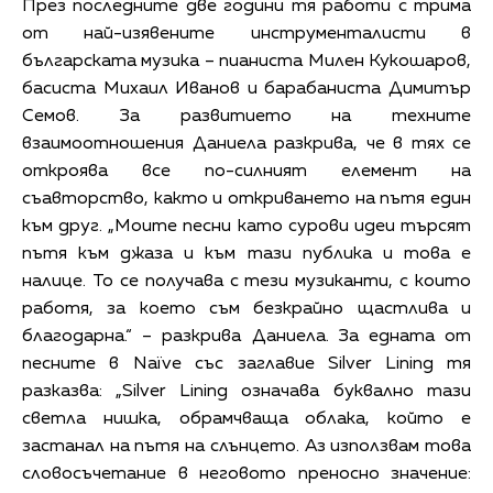
През последните две години тя работи с трима
от най-изявените инструменталисти в
българската музика – пианиста Милен Кукошаров,
басиста Михаил Иванов и барабаниста Димитър
Семов. За развитието на техните
взаимоотношения Даниела разкрива, че в тях се
откроява все по-силният елемент на
съавторство, както и откриването на пътя един
към друг. „Моите песни като сурови идеи търсят
пътя към джаза и към тази публика и това е
налице. То се получава с тези музиканти, с които
работя, за което съм безкрайно щастлива и
благодарна.“ – разкрива Даниела. За едната от
песните в Naïve със заглавие Silver Lining тя
разказва: „Silver Lining означава буквално тази
светла нишка, обрамчваща облака, който е
застанал на пътя на слънцето. Аз използвам това
словосъчетание в неговото преносно значение: