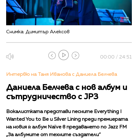
Снимка: Димитър Алексов
00:00 / 24:51
Интервю на Таня Иванова с Даниела Белчева
Даниела Белчева с нов албум и
сътрудничество с JP3
Вокалистката представи песните Everything I
Wanted You to Be и Silver Lining преди премиерата
на новия ѝ албум Naïve в предаването по Jazz FM
„За албумите от техните създатели“