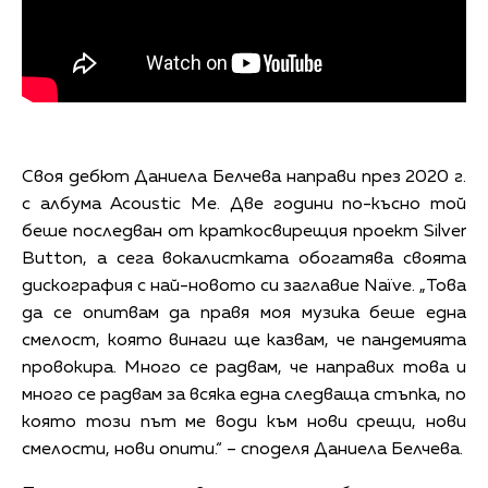
Своя дебют Даниела Белчева направи през 2020 г.
с албума Acoustic Me. Две години по-късно той
беше последван от краткосвирещия проект Silver
Button, а сега вокалистката обогатява своята
дискография с най-новото си заглавие Naïve. „Това
да се опитвам да правя моя музика беше една
смелост, която винаги ще казвам, че пандемията
провокира. Много се радвам, че направих това и
много се радвам за всяка една следваща стъпка, по
която този път ме води към нови срещи, нови
смелости, нови опити.“ – споделя Даниела Белчева.