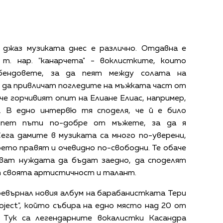
джаз музиката днес е различно. Отдавна е
т. нар. "канарчета" - воклистките, които
бендовете, за да пеят между солата на
да привличат погледите на мъжката част от
че горчивият опит на Елиане Елиас, например,
. В едно интервю тя споделя, че й е било
 пет пъти по-добре от мъжете, за да я
ега дамите в музиката са много по-уверени,
оето правят и очевидно по-свободни. Те обаче
ват нуждата да бъдат заедно, да споделят
т своята артистичност и талант.
превърнал новия албум на барабанистката Тери
oject", който събира на едно място над 20 от
 Тук са легендарните вокалистки Касандра