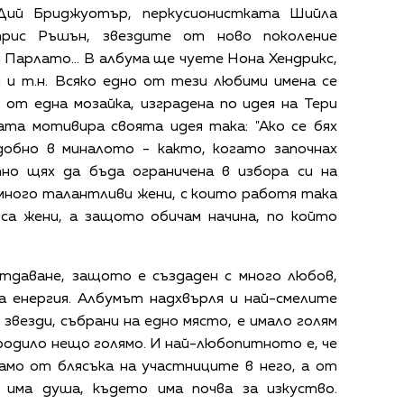
 Дий Бриджуотър, перкусионистката Шийла
трис Ръшън, звездите от ново поколение
 Парлато... В албума ще чуете Нона Хендрикс,
 и т.н. Всяко едно от тези любими имена се
от една мозайка, изградена по идея на Тери
ата мотивира своята идея така: "Ако се бях
обно в миналото - както, когато започнах
тно щях да бъда ограничена в избора си на
 много талантливи жени, с които работя така
 са жени, а защото обичам начина, по който
 отдаване, защото е създаден с много любов,
а енергия. Албумът надхвърля и най-смелите
 звезди, събрани на едно място, е имало голям
е родило нещо голямо. И най-любопитното е, че
амо от блясъка на участниците в него, а от
 има душа, където има почва за изкуство.