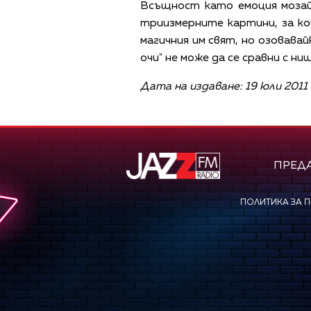
Всъщност като емоция мозайк
триизмерните картини, за кои
магичния им свят, но озовава
очи" не може да се сравни с ни
Дата на издаване: 19 юли 2011 
ПРЕД
ПОЛИТИКА ЗА 