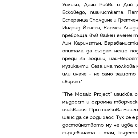
Уилсън, Даян Рийвс и Дий
Есковедо, пианистката Па
Есперанца Сполдинг и Гретчен
Ингрид Йенсен, Кармен Лънди
превръща във важен елемент 
Лин Карингтън. Барабанистк
опитала да създам нещо под
преди 25 години, най-вероя
музиканти. Сега има толкова
или иначе - не само защото
свирят."
"The Mosaic Project" изисква
мъдрост и огромна творческ
очаквания. При толкова много
шанс да се роди хаос. Тук се 
достойнството му не идва с
сърцевината - там, където