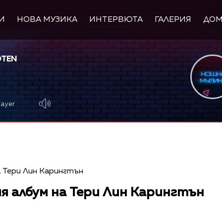
И
НОВА МУЗИКА
ИНТЕРВЮТА
ГАЛЕРИЯ
ДО
OTEN
layer
ия албум на Тери Лин Карингтън