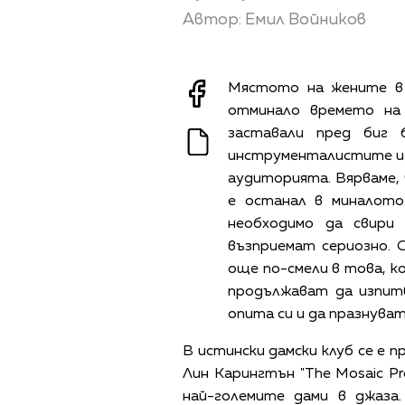
Автор: Емил Войников
Мястото на жените в 
отминало времето на 
заставали пред биг 
инструменталистите и 
аудиторията. Вярваме, 
е останал в миналото
необходимо да свири
възприемат сериозно. С
още по-смели в това, к
продължават да изпит
опита си и да празнува
В истински дамски клуб се е 
Лин Карингтън "The Mosaic Pr
най-големите дами в джаза.