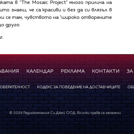
ата в "The Mosaic Project" много прилича на
то знаеш, че са красиви и без да си влязъл в
йки се там, чувството на "широко отворените
що друго.
г.
АВАНИЯ
КАЛЕНДАР
РЕКЛАМА
КОНТАКТИ
ЗА
ПОВЕРИТЕЛНОСТ
КОДЕКС ЗА ПОВЕДЕНИЕ НА ДОСТАВЧИЦИТЕ
ОБ
©
2026
Радиокомпания Си.Джей ООД. Всички права са запазени.