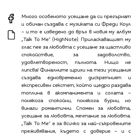
Много особеното усещане да си прегърнат
и обичан създава с музиката си Фреди Коул
– и то е изведено до връх в новия му албум
„Talk To Me“ (HighNote). Приласкаващият му
глас пее за любовта с усещане за щастливо
спокойствие, за задоволство,
удовлетвореност, пълнота. Нищо не
липсва! Финалните щрихи на тези усещания
създава едновременно дискретният и
експресивен секстет, който щедро раздава
топлина в акомпанимента и солата –
понякога спокойни, понякога бурни, но
винаги романтични. Спомен за любовта,
усещане за любовта, мечтание за любовта.
„Talk To Me“ е за всичко за най-съкровените
преживявания, където с доверие – и с