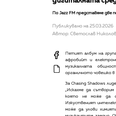
дигиталната сре
По Jazz FM представяме две 
Публикувано на 25.03.2026
Автор: Светослав Николо
Петият албум на група
афробийт и електрони
музикалната общно
органичното човешко в 
За Chasing Shadows лид
„Искахме да сътворим
която не може да с
Изкуственият интелект 
може да улови химият
музикантите заедно. C