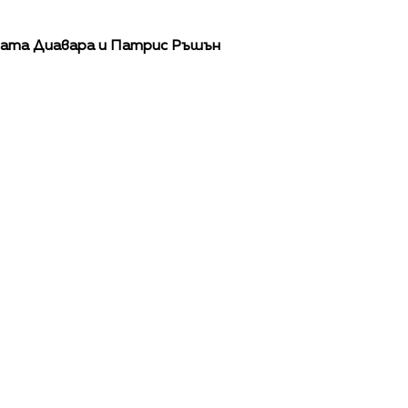
умата Диавара и Патрис Ръшън