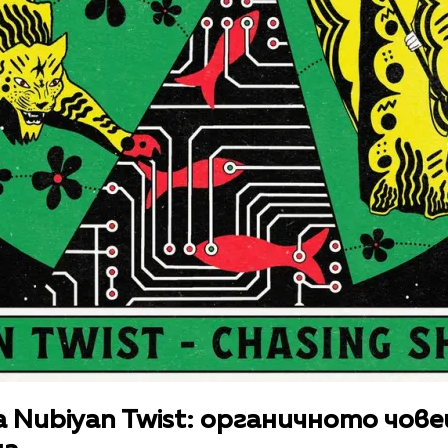
а Nubiyan Twist: органичното чове