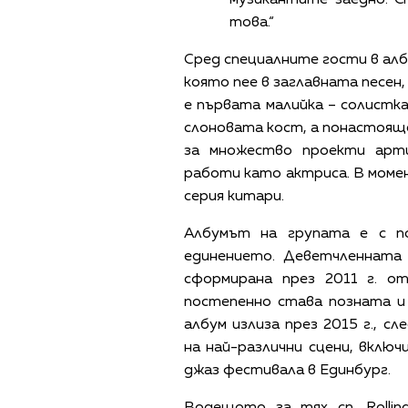
това.“
Сред специалните гости в ал
която пее в заглавната песен
е първата малийка – солистка
слоновата кост, а понастоящ
за множество проекти арт
работи като актриса. В моме
серия китари.
Албумът на групата е с п
единението. Деветчленната 
сформирана през 2011 г. о
постепенно става позната и
албум излиза през 2015 г., 
на най-различни сцени, включ
джаз фестивала в Единбург.
Водещото за тях сп. Rollin