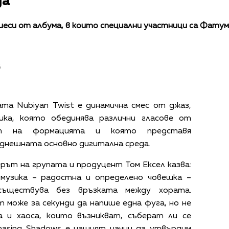
да
пиеси от албума, в които специални участници са Фат
в
та Nubiyan Twist е динамична смес от джаз,
ка, която обединява различни гласове от
ст на формацията и която представя
днешната основно дигитална среда.
ерът на групата и продуцент Том Ексел казва:
 музика – радостна и определено човешка –
ъществува без връзката между хората.
може за секунди да напише една фуга, но не
а и хаоса, които възникват, съберат ли се
hasing Shadows е нашият начин да утвърдим