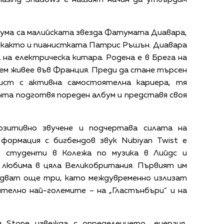
бума са малийската звезда Фатумата Диавара,
, както и пианистката Патрис Ръшън. Диавара
 на електрическа китара. Родена е в Брега на
ем живее във Франция. Преди да стане търсен
ист с активна самостоятелна кариера, тя
нта подготвя пореден албум и представя своя
озитивно звучене и подчертава силата на
формация с бигбендов звук Nubiyan Twist е
т студенти в Колежа по музика в Лийдс и
 любима в цяла Великобритания. Първият им
следват още три, като междувременно излизат
ително най-големите – на „Гластънбъри“ и на
g Stone извежда с определението „енергия,