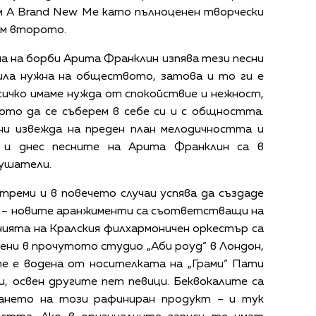
ъм A Brand New Me като пълноценен творчески
ам второто.
а на борби Арита Франклин изпява тези песни
била нужна на обществото, затова и то ги е
сичко имаме нужда от спокойствие и нежност,
кото да се съберем в себе си и с общността.
ни извежда на преден план мелодичността и
, и днес песните на Арита Франклин са в
лушатели.
треми и в повечето случаи успява да създаде
т – новите аранжименти са съответстващи на
нията на Кралския филхармоничен оркестър са
вени в прочутото студио „Аби роуд“ в Лондон,
те е водена от носителката на „Грами“ Пати
и, освен другите пет певици. Беквокалите са
ането на този рафиниран продукт – и тук