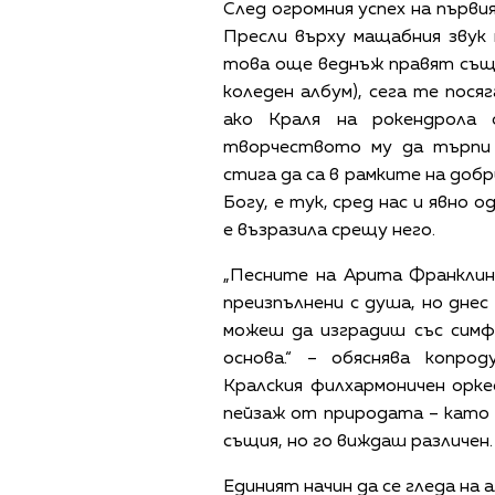
След огромния успех на първи
Пресли върху мащабния звук 
това още веднъж правят същ
коледен албум), сега те пос
ако Краля на рокендрола
творчеството му да търпи 
стига да са в рамките на добр
Богу, е тук, сред нас и явно 
е възразила срещу него.
„Песните на Арита Франклин
преизпълнени с душа, но днес
можеш да изградиш със симф
основа.“ – обяснява копр
Кралския филхармоничен орке
пейзаж от природата – като 
същия, но го виждаш различен.
Единият начин да се гледа на 