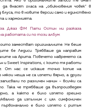
остта. Ако в оригиналните записи те имат
 да внасят гласа на „обикновения човек“ в
д блуса, то в новите версии само и единствено
та и хармонията.
 за Джаз ФМ Пати Остин ни разказа
а работата си по този албум:
 които заместват оригиналните. Не беше
ците бе Ледиси. Трябваше да направим
калите на Арита. Повечето навремето са
 и Sweet Inspirations, с които тя работи
е. От нас се искаше точно копие на
 някои неща не са изпети вярно, а други
записвали по различен начин – всички са
о. Така че трябваше да възпроизведем
рно, а както е било изпято грешно
уквално да изпълним с цял симфоничен
 първоначално е било изпято с ритъм