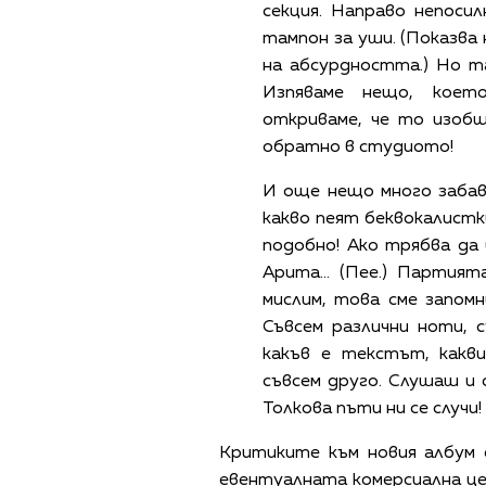
секция. Направо непосил
тампон за уши. (Показва 
на абсурдността.) Но та
Изпяваме нещо, което
откриваме, че то изобщ
обратно в студиото!
И още нещо много забавно
какво пеят беквокалистк
подобно! Ако трябва да и
Арита... (Пее.) Партията
мислим, това сме запомн
Съвсем различни ноти, с
какъв е текстът, какв
съвсем друго. Слушаш и си
Толкова пъти ни се случи!
Критиките към новия албум 
евентуалната комерсиална це