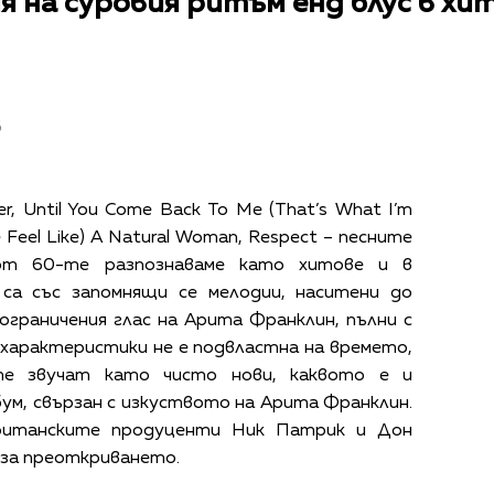
я на суровия ритъм енд блус в х
в
ayer, Until You Come Back To Me (That’s What I’m
 Feel Like) A Natural Woman, Respect – песните
от 60-те разпознаваме като хитове и в
са със запомнящи се мелодии, наситени до
ограничения глас на Арита Франклин, пълни с
 характеристики не е подвластна на времето,
те звучат като чисто нови, каквото е и
бум, свързан с изкуството на Арита Франклин.
итанските продуценти Ник Патрик и Дон
 за преоткриването.