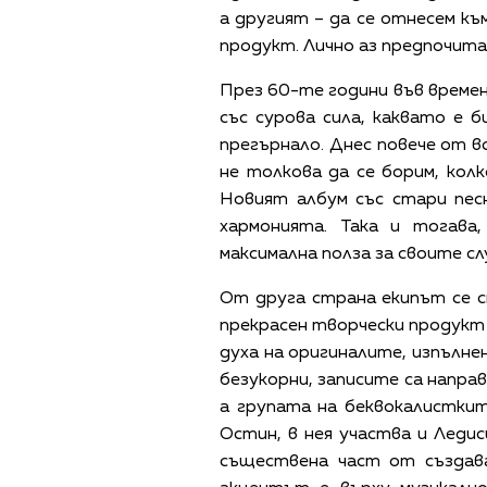
а другият – да се отнесем к
продукт. Лично аз предпочит
През 60-те години във времен
със сурова сила, каквато е 
прегърнало. Днес повече от в
не толкова да се борим, кол
Новият албум със стари пес
хармонията. Така и тогава
максимална полза за своите с
От друга страна екипът се с
прекрасен творчески продук
духа на оригиналите, изпълне
безукорни, записите са напра
а групата на беквокалистки
Остин, в нея участва и Ледис
съществена част от създав