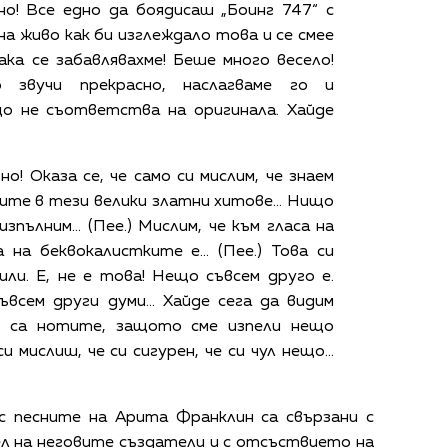
но! Все едно да боядисаш „Боинг 747“ с
на живо как би изглеждало това и се смее
ка се забавлявахме! Беше много весело!
 звучи прекрасно, наслагваме го и
о не съответства на оригинала. Хайде
! Оказа се, че само си мислим, че знаем
ите в тези велики златни хитове... Нищо
зпълним... (Пее.) Мислим, че към гласа на
 на беквокалистките е... (Пее.) Това си
или. Е, не е това! Нещо съвсем друго е.
ъвсем други думи... Хайде сега да видим
и са нотите, защото сме изпели нещо
 мислиш, че си сигурен, че си чул нещо...
с песните на Арита Франклин са свързани с
л на неговите създатели и с отсъствието на