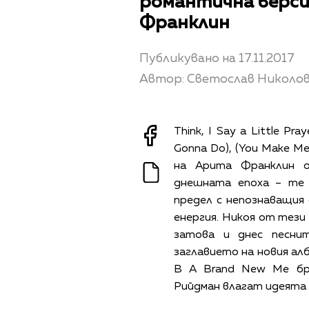
романтична верси
Франклин
Публикувано на 17.11.2017
Автор: Светослав Николо
Think, I Say a Little Pr
Gonna Do), (You Make Me
на Арита Франклин 
днешната епоха – те 
предел с непознаващия 
енергия. Никоя от тези
затова и днес песни
заглавието на новия ал
В A Brand New Me бр
Рийдман влагат идеята