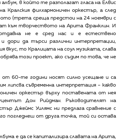
я албум, в който те разполагат гласа на Елвис
на Кралския филхармоничен оркестър, а след
ото (трета среща предстои на 24 ноември с
ягат към творчеството на Арита Франклин. И
 отдавна не е сред нас и е естествено
и дори да търси различни интерпретации,
ия вкус, то Кралицата на соул музиката, слава
одобрява този проект, ако съдим по това, че не
 от 60-те години носят силно усещане и са
 им липсва съвременна интерпретация – какво
оничен оркестър върху поставената от нея
одуцентът Дон Рийдман. Ръководителят на
стър Джеймс Уилямс ни предлага сравнение с
го погледнеш от друга точка, той си остава
албума е да се капитализира славата на Арита,