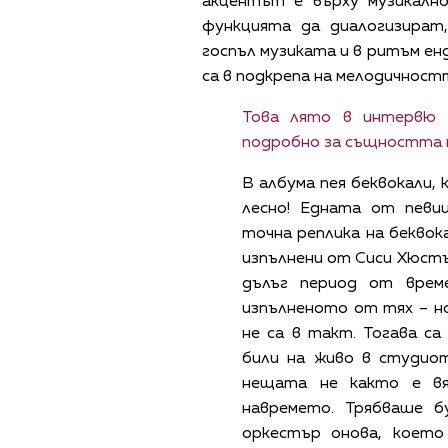
акцентът е върху музикалн
функцията да диалогизират,
госпъл музиката и в ритъм ен
са в подкрепа на мелодичност
Това лято в интервю
подробно за същността н
В албума пея беквокали,
лесно! Едната от певи
точна реплика на бекво
изпълнени от Сиси Хюстън
дълъг период от врем
изпълненото от тях – но
не са в такт. Тогава са 
били на живо в студиот
нещата не както е вя
навремето. Трябваше б
оркестър онова, което