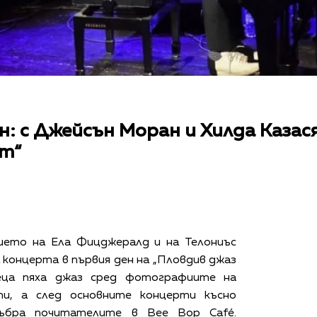
н: с Джейсън Моран и Хилда Казася
ст“
ието на Ела Фицджералд и на Телониъс
концерта в първия ден на „Пловдив джаз
еца пяха джаз сред фотографиите на
ти, а след основните концерти късно
ъбра почитателите в Bee Bop Café.