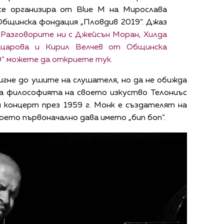
се организира от Blue M на Мирослава
Общинска фондация „Пловдив 2019“. Джаз
.
Разговорите ни с Джейсън Моран, Хилда
Кацарова и Кирил Велчев от Общинска
9“ можете да откриете тук.
игне до ушите на слушателя, но да не обижда
ва философията на своето изкуство Телониъс
 концерт през 1959 г. Монк е създателят на
което първоначално дава името „бип боп”.