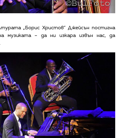
лтурата „Борис Христов” Джейсън постигна
на музиката – да ни изкара извън нас, да
.