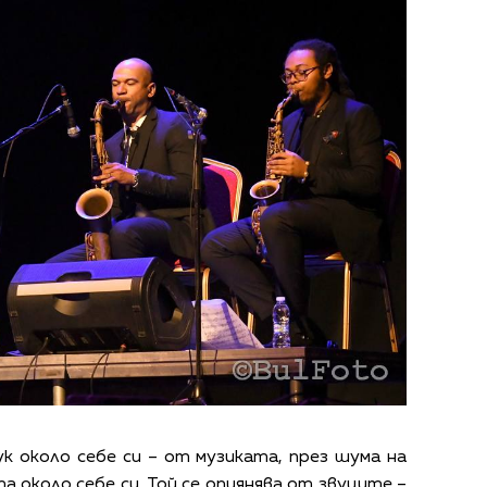
к около себе си – от музиката, през шума на
а около себе си. Той се опиянява от звуците –