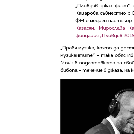
„Пловдив джаз фест“ 
Кацарова съвместно с 
ФМ е медиен партньор
Казасян, Мирослава 
фондация „Пловдив 201
„Правя музика, която да дост
музикантите.” – така обясня
Монк в подготовката за свой
бибопа – течение в джаза, на 