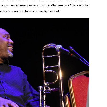
стие, че е натрупал толкова много български
 ще го използва – ще открие как.