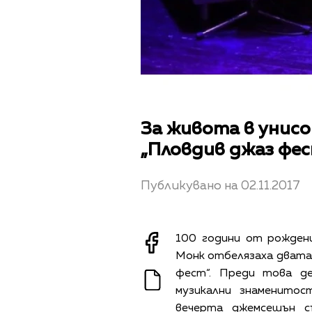
За живота в унисо
„Пловдив джаз фе
Публикувано на 02.11.2017
100 години от рожден
Монк отбелязаха двата 
фест“. Преди това д
музикални знаменитос
вечерта джемсешън с