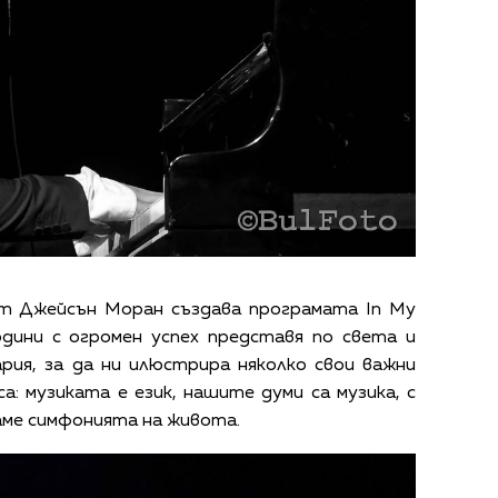
т Джейсън Моран създава програмата In My
одини с огромен успех представя по света и
ария, за да ни илюстрира няколко свои важни
а: музиката е език, нашите думи са музика, с
аме симфонията на живота.