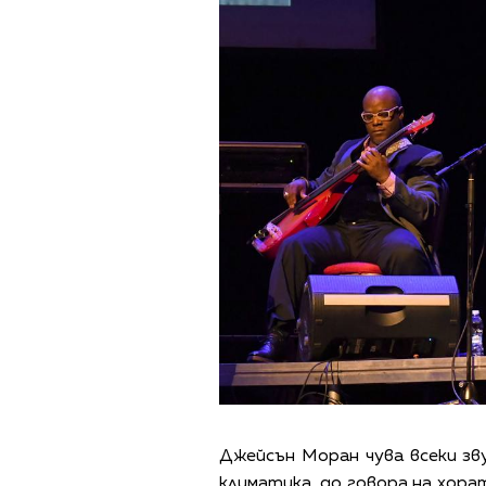
Джейсън Моран чува всеки зву
климатика, до говора на хорат