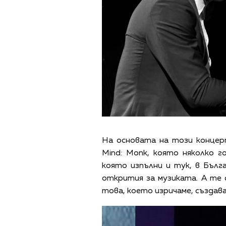
На основата на този концер
Mind: Monk, която няколко г
която изпълни и тук, в Бълг
открития за музиката. А те с
това, което изричаме, създав