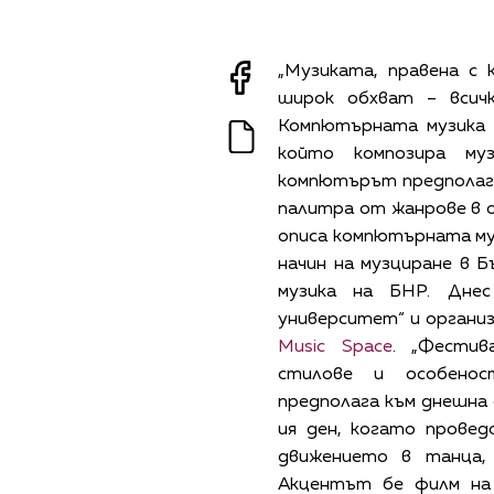
„Музиката, правена с
широк обхват – всич
Компютърната музика 
който композира му
компютърът предполага,
палитра от жанрове в о
описа компютърната муз
начин на музциране в Б
музика на БНР. Дне
университет“ и орган
Music Space
. „Фестив
стилове и особенос
предполага към днешна д
ия ден, когато провед
движението в танца, 
Акцентът бе филм на