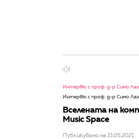
Интервю с проф. д-р Симо Ла
Интервю с проф. д-р Симо Лаз
Вселената на ком
Music Space
Публикувано на 21.05.2021