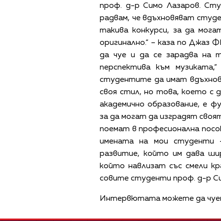
проф. д-р Симо Лазаров. Ст
радвам, че вдъхновяват студе
такива конкурси, за да мог
оригинално.“ – каза по Джаз 
да чуе и да се зарадва на 
перспектива към музиката,“
студентите да имат вдъхнов
своя стил, но това, което с 
академично образование, е 
за да могат да изградят своя
поемат в професионална посок
имената на мои студенти 
развитие, който им дава ши
който навлизат със смели кр
совите студенти проф. д-р С
Интервютата можете да чуете