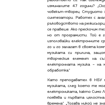
развитието си. Как изглеж
изминалите 47 години? „Ск
човекът-творец. Студиото з
синтезатори. Работех с ана
ръководството на режисьори,
се правеше. Ако прескочим те
но от програмисти. Той е г
използвайки електронните с
го и го залагат в своята ком
музиката си прилича, защ
творческия елемент на съ
електронната музика – на 
обработка.“
Като преподавател в НБУ 
музиката, след което те мо
електрониката, както Симо Ла
появява и първата цялостна
времена“. „Тогава никой не з