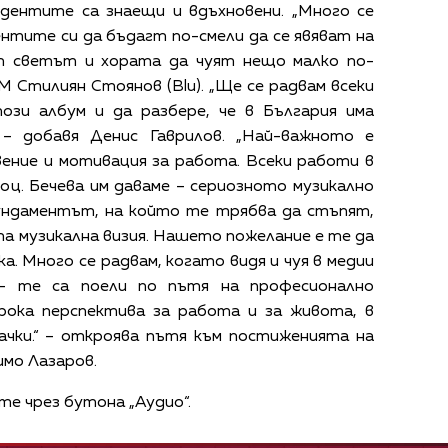
удентите са знаещи и вдъхновени. „Много се
нтите си да бъдагт по-смели да се явяват на
ат светът и хората да чуят нещо малко по-
ФМ Стилиян Стоянов (Blu). „Ще се радвам всеки
този албум и да разбере, че в България има
 – добавя Денис Гаврилов. „Най-важното е
ение и мотивация за работа. Всеки работи в
доц. Бечева им даваме – сериозното музикално
фундаментът, на който те трябва да стъпят,
та музикална визия. Нашето пожелание е те да
а. Много се радвам, когато видя и чуя в медии
– те са поели по пътя на професионално
рока перспектива за работа и за живота, в
ачки.“ – откроява пътя към постиженията на
имо Лазаров.
 чрез бутона „Аудио“.