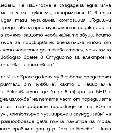
шевени, че най-после е създадена една цяла
хме сигнали, джингли, оформления. И в един
идея тази музикална композиция „Годишни
и представена пред музикалните редактори на
а голямо, защото необичайните звуци, които
тура за просвирване, впечатлиха много от
ието нарастна до такава степен, че няколко
свободно време в Студиото за електронна
 тогава – единствено.“
r Music Space до края му в събота предстоят
риятели от чужбина“, както и национална
ди. Закриването ще бъде в ефира на БНР с
една изложба“ на петата част от поредицата
15 от най-добрите произведения на 80-те
ул „Компютърно музициране и саунддизайн“ на
разнообразие дава пълна палитра на това,
ст правим с доц. д-р Росица Бечева.“ – каза