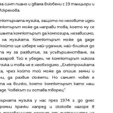
за синт пиано и двама влюбени с 19 танцьори и
Искренова.
омпютърната музика, защото по неговите идеи
мпютърът може да направи това, което му се
рианта компютърът да композира, независимо,
и на музиката. Компютърът може да даде
 който ще избере най-удачния, най-близкия до
а му за развитие, за усъвършенстване, за
азаров. Той е убеден, че компютърът никога
зика и това не е необходимо. „Електрониката
ка, чрез който той може да опише земни и
ини, да развие сюжети. Но самият човек е
та на всичко, което компютърът като наш
де. Човекът си остава творец.“
рната музика у нас през 1974 г. до днес
громни крачки напред и скокове нагоре в