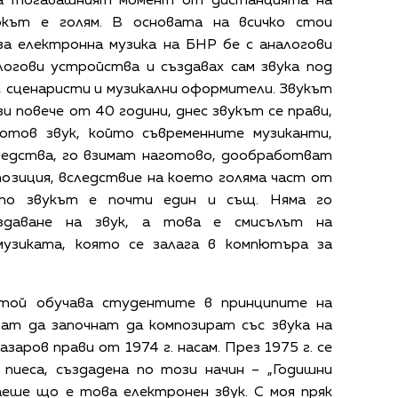
да тогавашният момент от дистанцията на
окът е голям. В основата на всичко стои
а електронна музика на БНР бе с аналогови
логови устройства и създавах сам звука под
 сценаристи и музикални оформители. Звукът
зи повече от 40 години, днес звукът се прави,
отов звук, който съвременните музиканти,
редства, го взимат наготово, дообработват
позиция, вследствие на което голяма част от
ото звукът е почти един и същ. Няма го
здаване на звук, а това е смисълът на
музиката, която се залага в компютъра за
той обучава студентите в принципите на
гат да започнат да композират със звука на
заров прави от 1974 г. насам. През 1975 г. се
 пиеса, създадена по този начин – „Годишни
наеше що е това електронен звук. С моя пряк