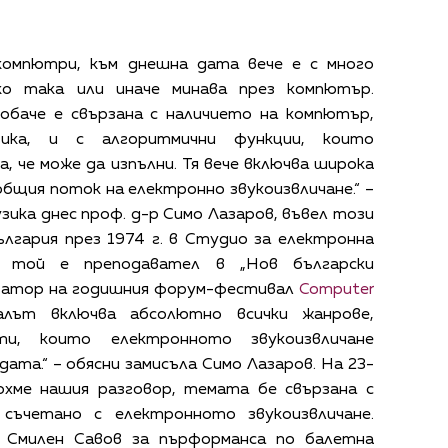
 компютри, към днешна дата вече е с много
ко така или иначе минава през компютър.
обаче е свързана с наличието на компютър,
зика, и с алгоритмични функции, които
 че може да изпълни. Тя вече включва широка
бщия поток на електронно звукоизвличане.“ –
ика днес проф. д-р Симо Лазаров, въвел този
ългария през 1974 г. в Студио за електронна
с той е преподавател в „Нов български
изатор на годишния форум-фестивал
Computer
алът включва абсолютно всички жанрове,
ти, които електронното звукоизвличане
ата.“ – обясни замисъла Симо Лазаров. На 23-
охме нашия разговор, темата бе свързана с
съчетано с електронното звукоизвличане.
 Смилен Савов за пърформанса по балетна