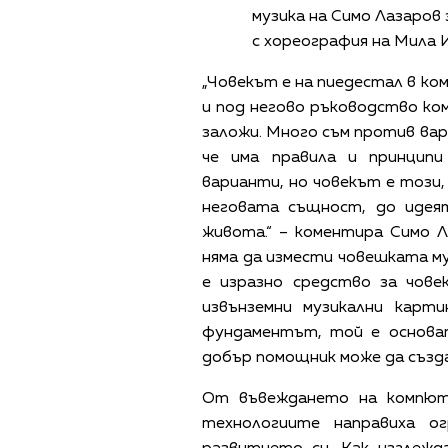
музика на Симо Лазаров 
с хореография на Мила 
„Човекът е на пиедестал в к
и под негово ръководство ко
заложи. Много съм против ва
че има правила и принцип
варианти, но човекът е този,
неговата същност, до идеят
живота.“ – коментира Симо Л
няма да измести човешката му
е изразно средство за чове
извънземни музикални карт
фундаментът, той е основа
добър помощник може да създа
От въвеждането на компютъ
технологиите направиха о