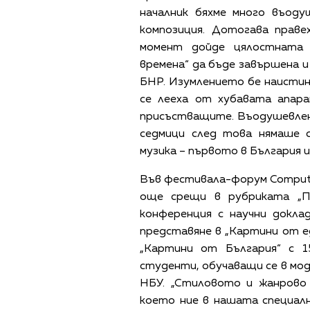
началник бяхме много въоду
композиция. Дотогава праве
момент дойде цялостната 
времена“ да бъде завършена 
БНР. Изумлението бе наистин
се лееха от хубавата апара
присъстващите. Въодушевлен
седмици след това нямаше 
музика – първото в България и
Във фестивала-форум Compute
още срещи в рубриката „П
конференция с научни докла
представяне в „Картини от 
„Картини от България“ с 
студенти, обучаващи се в мод
НБУ. „Стиловото и жанрово 
което ние в нашата специално