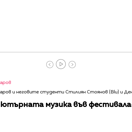
заров
аров и неговите студенти Стилиян Стоянов (Blu) и Де
пютърната музика във фестивала