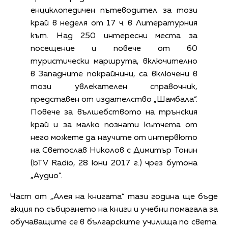
енциклопедичен пътеводител за този
край в неделя от 17 ч. в Литературния
кът. Над 250 интересни места за
посещение и повече от 60
туристически маршрута, включително
в Западните покрайнини, са включени в
този увлекателен справочник,
представен от издателство „Шамбала“.
Повече за вълшебството на трънския
край и за малко познати кътчета от
него можете да научите от интервюто
на Светослав Николов с Димитър Тонин
(bTV Radio, 28 юни 2017 г.) чрез бутона
„Аудио“.
Част от „Алея на книгата“ тази година ще бъде
акция по събирането на книги и учебни помагала за
обучаващите се в българските училища по света.