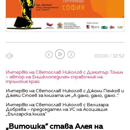
00:00 / 32:52
Интервю на Светослав Николов с Димитър Тонин
– автор на Енциклопедичен справочник на
трънския край
Интервю на Светослав Николов с Джони Пенков и
Джеки Стоев за книгата им „А дано, дано, дано...“
Интервю на Светослав Николов с Велизара
Добрева – председател на УС на Асоциация
„Българска книга“
„Витошка“ става Алея на