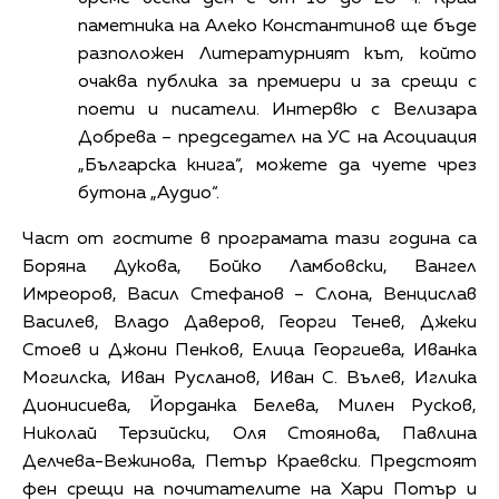
паметника на Алеко Константинов ще бъде
разположен Литературният кът, който
очаква публика за премиери и за срещи с
поети и писатели. Интервю с Велизара
Добрева – председател на УС на Асоциация
„Българска книга“, можете да чуете чрез
бутона „Аудио“.
Част от гостите в програмата тази година са
Боряна Дукова, Бойко Ламбовски, Вангел
Имреоров, Васил Стефанов – Слона, Венцислав
Василев, Владо Даверов, Георги Тенев, Джеки
Стоев и Джони Пенков, Елица Георгиева, Иванка
Могилска, Иван Русланов, Иван С. Вълев, Иглика
Дионисиева, Йорданка Белева, Милен Русков,
Николай Терзийски, Оля Стоянова, Павлина
Делчева-Вежинова, Петър Краевски. Предстоят
фен срещи на почитателите на Хари Потър и