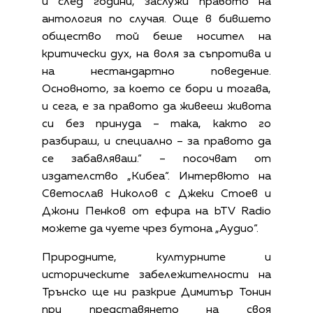
и след години, заслужи правото на
антология по случая. Още в бившето
общество той беше носител на
критически дух, на воля за съпротива и
на нестандартно поведение.
Основното, за което се бори и тогава,
и сега, е за правото да живееш живота
си без принуда – така, както го
разбираш, и специално – за правото да
се забавляваш.“ – посочват от
издателство „Кибеа“. Интервюто на
Светослав Николов с Джеки Стоев и
Джони Пенков от ефира на bTV Radio
можете да чуете чрез бутона „Аудио“.
Природните, културните и
историческите забележителности на
Трънско ще ни разкрие Димитър Тонин
при представянето на своя