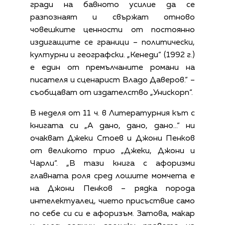
гради на бавното усилие да се
разпознаят и свържат отново
човешките ценности от постоянно
издигащите се граници – политически,
културни и географски. „Кенеди“ (1992 г.)
е един от премълчаните романи на
писателя и сценарист Владо Даверов.“ –
съобщават от издателство „Унискорп“.
В неделя от 11 ч. в Литературния кът с
книгата си „А дано, дано, дано…“ ни
очакват Джеки Стоев и Джони Пенков
от великото трио „Джеки, Джони и
Чарли“. „В тази книга с афоризми
главната роля сред лошите момчета е
на Джони Пенков – рядка порода
интелектуалец, чието присъствие само
по себе си си е афоризъм. Затова, макар