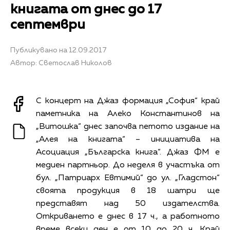
книгата от днес до 17
септември
Публикувано на 12.09.2017
Автор: Светослав Николов
С концерт на Джаз формация „София“ край
паметника на Алеко Константинов на
„Витошка“ днес започва петото издание на
„Алея на книгата“ – инициатива на
Асоциация „Българска книга“. Джаз ФМ е
медиен партньор. До неделя в участъка от
бул. „Патриарх Евтимий“ до ул. „Гладстон“
своята продукция в 18 шатри ще
представят над 50 издателства.
Откриването е днес в 17 ч., а работното
време всеки ден е от 10 до 20 ч. Край