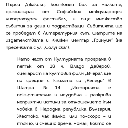
Пърси Джаксън, костюмен бал за малките,
организиран от Софийския международен
литературен фестивал, и още множество
събития за деца и подрастващи. Събитията ще
се проведат в Литературния кът, шатрите на
издателствата и Книжен център „Гринуич“ (на
пресечката с ул. „Солунска“).
Като част от Културната програма в
петък от 18 ч. Владо Даверов,
сценарист на култовия филм „Вчера“, ще
ни срещне с книгата си „Кенеди“ в
Шатра №14. „Историята е
покъртителна и неудобна – разкрива
неприятни истини за отношението към
човека в Народна република България.
Жестоко, чак жалко, или по-скоро – и
тъжно, и смешно време. Роман, който се