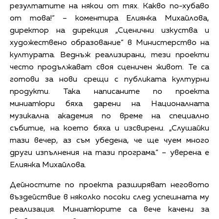
резултатите на някои от тях. Какво по-хубаво
от това!“ – коментира Елиянка Михайлова,
директор на дирекция „Сценични изкуства и
художествено образование“ в Министерство на
културата. Веднъж реализирани, тези проекти
често продължават своя сценичен живот. Те са
готови за нови срещи с публиката културни
продукти. Така написаните по проекта
миниатюри бяха дарени на Националната
музикална академия по време на специално
събитие, на което бяха и изсвирени. „Слушайки
тази вечер, аз съм убедена, че ще чуем много
други изпълнения на тази програма.“ – уверена е
Елиянка Михайлова.
Дейностите по проекта разширяват неговото
въздействие в няколко посоки след успешната му
реализация. Миниатюрите са вече качени за