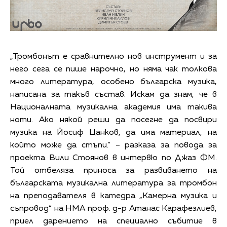
„Тромбонът е сравнително нов инструмент и за
него сега се пише нарочно, но няма чак толкова
много литература, особено българска музика,
написана за такъв състав. Искам да знам, че в
Националната музикална академия има такива
ноти. Ако някой реши да посегне да посвири
музика на Йосиф Цанков, да има материал, на
който може да стъпи.“ – разказа за повода за
проекта Вили Стоянов в интервю по Джаз ФМ.
Той отбеляза приноса за развиването на
българската музикална литература за тромбон
на преподавателя в катедра „Камерна музика и
съпровод“ на НМА проф. д-р Атанас Карафезлиев,
приел дарението на специално събитие в