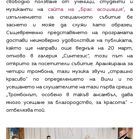
свободно ползване от ученици, студенти и
музиканти на
сайта на „Брас асоциация“
, а
изпълнението на специалното събитие бе
заснето и може да служи като образец.
Същевременно представянето на програмата
достави неимоверно удоволствие на публиката,
както ще направи още веднъж на 20 март,
отново в галерия „Синтезис“, този път на
открито за посетители събитие. Аранжирана за
четири тромбона, тази музика звучи „страшно
красиво“ по определението на Вили и по
усещането на слушателите на тази първа среща.
„Тромбонът, особено в такъв ансамбъл, дава
много усещане за благородство, за красота.“ –
отбелязва той.