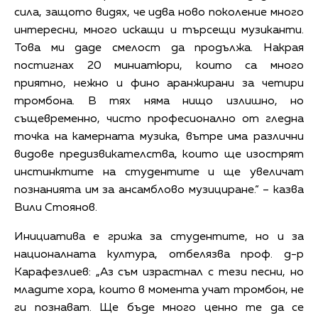
сила, защото видях, че идва ново поколение много
интересни, много искащи и търсещи музиканти.
Това ми даде смелост да продължа. Накрая
постигнах 20 миниатюри, които са много
приятно, нежно и фино аранжирани за четири
тромбона. В тях няма нищо излишно, но
същевременно, чисто професионално от гледна
точка на камерната музика, вътре има различни
видове предизвикателства, които ще изострят
инстинктите на студентите и ще увеличат
познанията им за ансамблово музициране.“ – казва
Вили Стоянов.
Инициатива е грижа за студентите, но и за
националната култура, отбелязва проф. д-р
Карафезлиев: „Аз съм израстнал с тези песни, но
младите хора, които в момента учат тромбон, не
ги познават. Ще бъде много ценно те да се