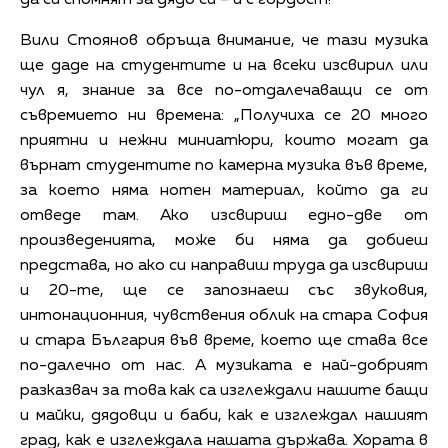
Вили Стоянов обръща внимание, че тази музика
ще даде на студентите и на всеки изсвирил или
чул я, знание за все по-отдалечаващи се от
съвремието ни времена: „Получиха се 20 много
приятни и нежни миниатюри, които могат да
върнат студентите по камерна музика във време,
за което няма нотен материал, който да ги
отведе там. Ако изсвириш едно-две от
произведенията, може би няма да добиеш
представа, но ако си направиш труда да изсвириш
и 20-те, ще се запознаеш със звуковия,
интонационния, чувствения облик на стара София
и стара България във време, което ще става все
по-далечно от нас. А музиката е най-добрият
разказвач за това как са изглеждали нашите бащи
и майки, дядовци и баби, как е изглеждал нашият
град, как е изглеждала нашата държава. Хората в