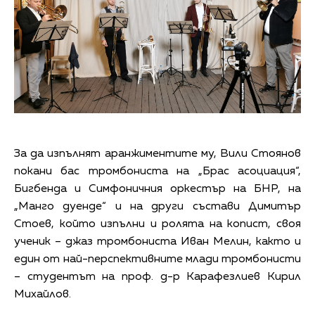
За да изпълнят аранжиментите му, Вили Стоянов
покани бас тромбониста на „Брас асоциация“,
Бигбенда и Симфоничния оркестър на БНР, на
„Манго дуенде“ и на други състави Димитър
Стоев, който изпълни и ролята на копист, своя
ученик – джаз тромбониста Иван Мелин, както и
един от най-перспективните млади тромбонисти
– студентът на проф. д-р Карафезлиев Кирил
Михайлов.