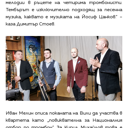
мелодии в ръцете на четирима тромбонисти.
Тембърът е изключително подходящ за песенна
музика, каквато е музиката на Йосиф Цанков.“ –
каза Димитър Стоев.
Иван Мелин описа поканата на Вили да участва в
квартета като „повиквателна за Националния
отбор по тромбон“. За Кирил Михайлов това е