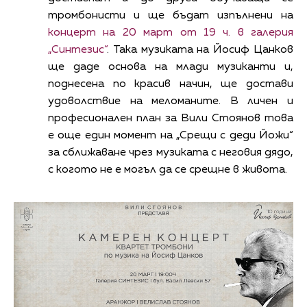
тромбонисти и ще бъдат изпълнени на
концерт на 20 март от 19 ч. в галерия
„Синтезис“
. Така музиката на Йосиф Цанков
ще даде основа на млади музиканти и,
поднесена по красив начин, ще достави
удоволствие на меломаните. В личен и
професионален план за Вили Стоянов това
е още един момент на „Срещи с деди Йожи“
за сближаване чрез музиката с неговия дядо,
с когото не е могъл да се срещне в живота.