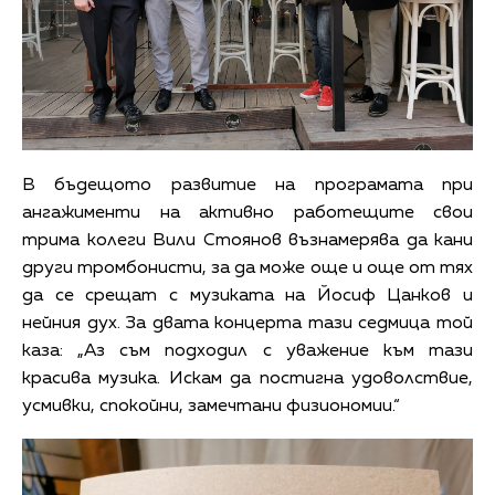
В бъдещото развитие на програмата при
ангажименти на активно работещите свои
трима колеги Вили Стоянов възнамерява да кани
други тромбонисти, за да може още и още от тях
да се срещат с музиката на Йосиф Цанков и
нейния дух. За двата концерта тази седмица той
каза: „Аз съм подходил с уважение към тази
красива музика. Искам да постигна удоволствие,
усмивки, спокойни, замечтани физиономии.“