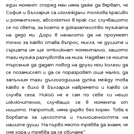
един момент според мен няма даже да вярват, че
София и България са изглеждали толкова красиво
и романтично, абсолютно в крак със случващото
се по света, за което е доказателство музиката
на дядо ми. Дори в началото да не проумеят
точно за какво става въпрос, мисля, че душите и
сърцата им ще откликнат моментално, защото
тази музика разчувства на мига. Надявам се моите
търсения да дадат повод на други мои колеги да
се позамислят и да се поразровят още малко, да
запълним тази дългогодишна дупка между това
какво е било в България навремето и какво се
случва сега. Никой не е сам по себе си нещо
изключително, случващо се в момента от
нищото. Напротив, няма дърво без корен. Това е
борбата за целостта и пълноценността на
нашите души. На първо място трябва да знаем, че
сме хора и трябва да се обичаме.“