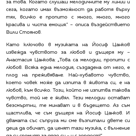
за това. Когато слушаш мелодичните му линии и
сега, когато имах възможност да работя върху
тях, всичко е пропито с много, много, много
красива и чиста емоция.“ – описа въздействието
Вили Стоянов.
Като ключово в музиката на Йосиф Цанков
извежда чувството за любов и дъщеря му –
Анастасия Цанкова: „Това са мелодии, пропити с
любов. Всяка една мелодия, създадена от него, е
плод на преживяване. Най-хубавото чувство,
което човек може да изпита в живота си, е на
любов, към всичко. Този, който не изпитва такова
чувство, той не е живял. Тези мелодии остават
безсмъртни, те минават и в бъдещето. Аз съм
щастлива, че съм дъщеря на Йосиф Цанков. И
двамата със съпруга ми сме възпитали двете си
деца да обичат, да ценят тази музика, с вълнение
да си спомнят за дядо си – и с гордост!“