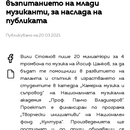
възпитанието на млади
музиканти, за наслада на
публиката
Публикувано на 20.03.2021
Вили Стоянов пише 20 миниатюри за 4
тромбона по музика на Йосиф Цанков, за да
бъдат те помощници в развитието на
таланта и спътник в израстването на
студентите в катедра „Камерна музика и
съпровод“ на Националната музикална
академия „Проф. Панчо Владигеров“.
Проектът е финансиран по програма
„Творчески инициативи“ на Национален
фонд „Култура“. Произведенията ще
достигнат и до други обучаващи се