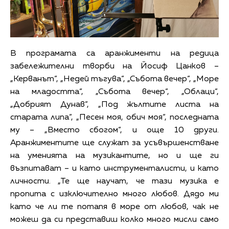
В програмата са аранжименти на редица
забележителни творби на Йосиф Цанков –
„Керванът“, „Недей тъгува“, „Събота вечер“, „Море
на младостта“, „Събота вечер“, „Облаци“,
„Добрият Дунав“, „Под жълтите листа на
старата липа“, „Песен моя, обич моя“, последната
му – „Вместо сбогом“, и още 10 други.
Аранжиментите ще служат за усъвършенстване
на уменията на музикантите, но и ще ги
възпитават – и като инструменталисти, и като
личности. „Те ще научат, че тази музика е
пропита с изключително много любов. Дядо ми
като че ли те потапя в море от любов, чак не
можеш да си представиш колко много мисли само