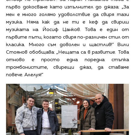
първо докосване като изпълнител до джаза: „За
мен е много голямо удоволствие да свиря тази
музика. Няма как да не ти е кеф да свириш
музиката на Йосиф Цанков. Това е един от
първите пъти, когато свиря по-различен стил от
класика. Много съм доволен и щастлив!“ Вили
Стоянов обобщава: „Нещата са в развитие. Това
отново е просто една поредна стъпка
тромбонистите, свирещи джаз, да ставаме
повече. Алелуя!“