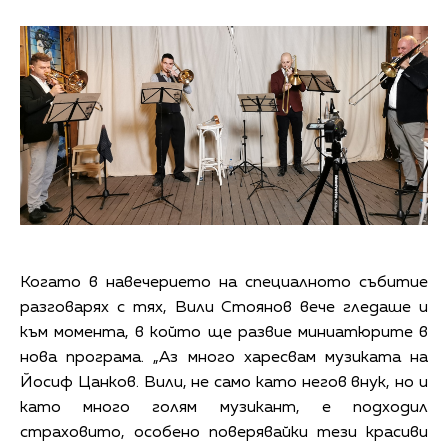
Когато в навечерието на специалното събитие
разговарях с тях, Вили Стоянов вече гледаше и
към момента, в който ще развие миниатюрите в
нова програма. „Аз много харесвам музиката на
Йосиф Цанков. Вили, не само като негов внук, но и
като много голям музикант, е подходил
страховито, особено поверявайки тези красиви