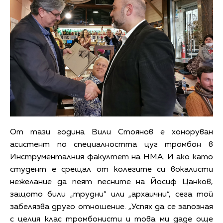
От тази година Вили Стоянов е хоноруван
асистент по специалността цуг тромбон в
Инструменталния факултет на НМА. И ако като
студент е срещал от колегите си вокалисти
нежелание да пеят песните на Йосиф Цанков,
защото били „трудни“ или „архаични“, сега той
забелязва друго отношение. „Успях да се запозная
с целия клас тромбонисти и това ми даде още