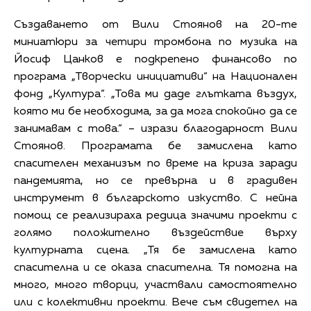
Създаването от Вили Стоянов на 20-те
миниатюри за четири тромбона по музика на
Йосиф Цанков е подкрепено финансово по
програма „Творчески инициативи“ на Национален
фонд „Култура“. „Това ми даде глътката въздух,
която ми бе необходима, за да мога спокойно да се
занимавам с това.“ – изрази благодарност Вили
Стоянов. Програмата бе замислена като
спасителен механизъм по време на криза заради
пандемията, но се превърна и в градивен
инструмент в българското изкуство. С нейна
помощ се реализираха редица значими проекти с
голямо положително въздействие върху
културната сцена. „Тя бе замислена като
спасителна и се оказа спасителна. Тя помогна на
много, много творци, участвали самостоятелно
или с колективни проекти. Вече съм свидетел на