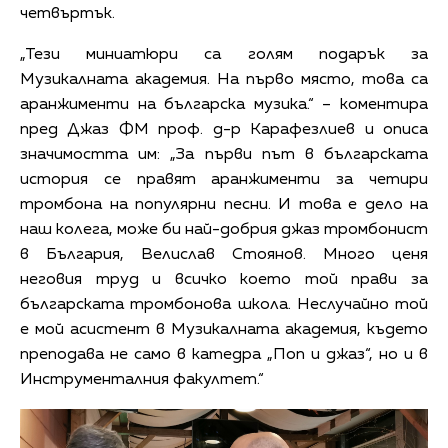
четвъртък.
„Тези миниатюри са голям подарък за
Музикалната академия. На първо място, това са
аранжименти на българска музика.“ – коментира
пред Джаз ФМ проф. д-р Карафезлиев и описа
значимостта им: „За първи път в българската
история се правят аранжименти за четири
тромбона на популярни песни. И това е дело на
наш колега, може би най-добрия джаз тромбонист
в България, Велислав Стоянов. Много ценя
неговия труд и всичко което той прави за
българската тромбонова школа. Неслучайно той
е мой асистент в Музикалната академия, където
преподава не само в катедра „Поп и джаз“, но и в
Инструменталния факултет.“