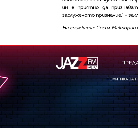
благотворно въздействие вър
им е приятно да признава
заслуженото признание.” – за
На снимката: Сесил Маклорин 
ПРЕД
ПОЛИТИКА ЗА 