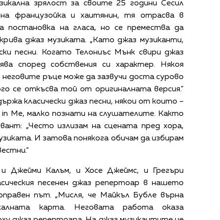
зикална зрялост за своите 25 години Сесил
на французойка и хаитянин, тя отрасва в
ка постановка на гласа, но се премества да
крива джаз музиката. „Като джаз музиканти,
ски песни. Когато Телониъс Мънк свири джаз
ява според собствения си характер. Някоя
в неговите ръце може да зазвучи доста сурово
го се откъсва той от оригиналната версия.”
ържа класически джаз песни, някои от които –
e in Me, малко познати на слушателите. Както
вант: „Често излизам на сцената пред хора,
зиката. И затова понякога обичам да избирам
вестни.”
и Джейми Калъм, и Хосе Джеймс, и Грегъри
сическия песенен джаз репертоар в нашето
оправен път. „Мисля, че Майкъл Бубле върна
икалната карта. Неговата работа оказа