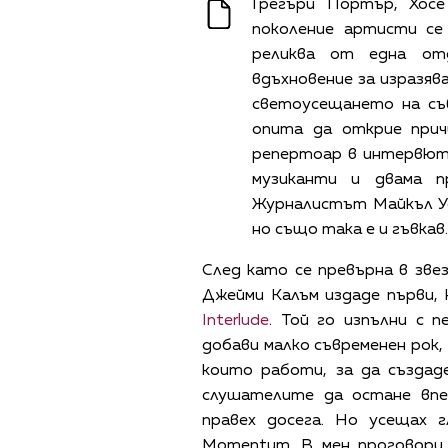
Грегъри Портър, Хос
поколение артисти се
реликва от една от
вдъхновение за изразяв
светоусещането на съ
опита да открие прич
репертоар в интервюта
музиканти и двама п
Журналистът Майкъл Уд 
но също така е и гъвкав.
След като се превърна в звез
Джейми Калъм издаде първи, 
Interlude
. Той го изпълни с п
добави малко съвременен рок,
които работи, за да създад
слушателите да остане впе
правех досега. Но усещах г
Momentum. В мен проговори 