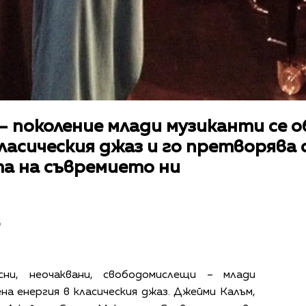
в – поколение млади музиканти се 
ласическия джаз и го претворява 
а на съвремието ни
в
сни, неочаквани, свободомислещи – млади
а енергия в класическия джаз. Джейми Калъм,