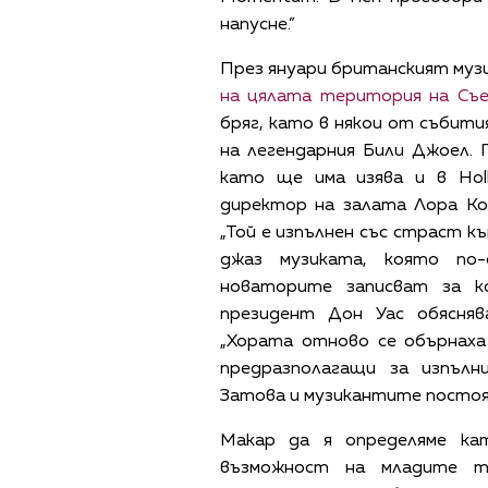
напусне.”
През януари британският муз
на цялата територия на Съ
бряг, като в някои от събит
на легендарния Били Джоел.
като ще има изява и в Hol
директор на залата Лора Ко
„Той е изпълнен със страст къ
джаз музиката, която по-
новаторите записват за к
президент Дон Уас обясня
„Хората отново се обърнаха
предразполагащи за изпълн
Затова и музикантите постоя
Макар да я определяме кат
възможност на младите т