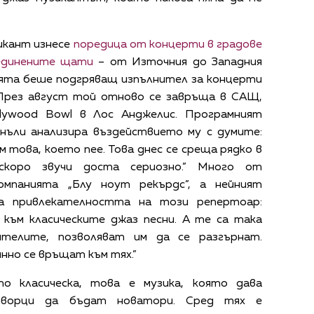
икант изнесе
поредица от концерти в градове
единените щати
– от Източния до Западния
ията беше подгряващ изпълнител за концерти
 През август той отново се завръща в САЩ,
lywood Bowl в Лос Анджелис. Програмният
нъли анализира въздействието му с думите:
м това, което пее. Това днес се среща рядко в
скоро звучи доста сериозно.” Много от
омпанията „Блу ноут рекърдс”, а нейният
ва привлекателността на този репертоар:
 към класическите джаз песни. А те са така
ителите, позволяват им да се разгърнат.
нно се връщат към тях.”
о класическа, това е музика, която дава
ворци да бъдат новатори. Сред тях е