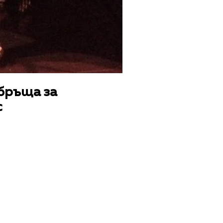
обръща за
с