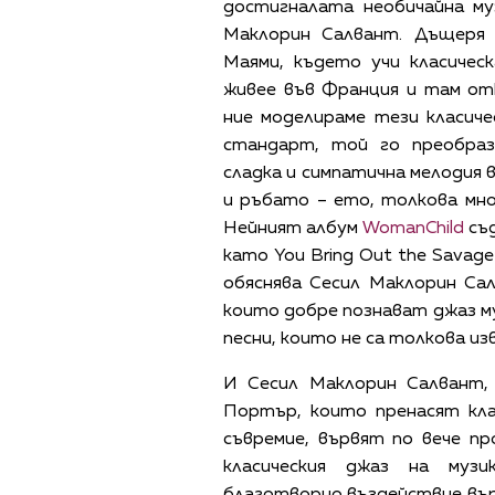
достигналата необичайна му
Маклорин Салвант. Дъщеря 
Маями, където учи класичес
живее във Франция и там от
ние моделираме тези класиче
стандарт, той го преобраз
сладка и симпатична мелодия 
и ръбато – ето, толкова мно
Нейният албум
WomanChild
съд
като You Bring Out the Savag
обяснява Сесил Маклорин Сал
които добре познават джаз му
песни, които не са толкова из
И Сесил Маклорин Салвант, 
Портър, които пренасят кла
съвремие, вървят по вече пр
класическия джаз на муз