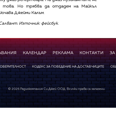
ху джаз репертоара. На джаз музикантите не
т това. Но трябва да отдадем на Майкъл
ключава Джейми Калъм.
Салвант. Източник: фейсбук.
АВАНИЯ
КАЛЕНДАР
РЕКЛАМА
КОНТАКТИ
ЗА
ПОВЕРИТЕЛНОСТ
КОДЕКС ЗА ПОВЕДЕНИЕ НА ДОСТАВЧИЦИТЕ
ОБ
©
2026
Радиокомпания Си.Джей ООД. Всички права са запазени.