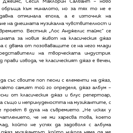
е Джеймс, Сесил Маклорин Салвант – ново
 обръща към миналото, но за тях то не е
давна отминала епоха, а e източник на
ане на днешната музикална чувствителност и
времието. Вестник „Лос Анджелис таймс” се
ината за новия живот на класическия джаз
 с двама от позоваващите се на него млади
редставители на творческата индустрия.
прави извода, че класическият джаз е вечен,
да със своите поп песни с елементи на джаз,
както самият той го определя, джаз албум –
есни от класическия джаз и блус репертоар,
 а също и непринудеността на музикантите, с
е проект в духа на съвремието. „Не исках у
чатлението, че не ми харесва това, което
лад, който не успях да задоволя с албума
джаз музикантът, който никога няма да ме