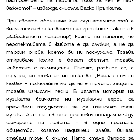
настроението на нацията. Това за мен е най-
важното!“ – извежда смисъла Васко Кръпката.
При своето обръщане към слушателите той е
внимателен в показването на грешките. Така е и в
„Забравеният манастир“, която ни напомня, че
перспективата в живота е да служим, а не да
търсим онова, което би ни послужило. Тогава
откриваме колко е богат светът, тогава
животът е пълноценен. Пътят, разбира се, е
труден, но това не ни отказва. „Винаги съм си
казвал – пожелайте ми да ми е трудно, защото
тогава измислям песни. В цялата история на
музиката всичките ми музикални герои са
преживели трудности, за да измислят тази
музика. А аз със своите действия попадам между
шамарите на живота – в едно приспано
общество, когато надигнеш глава, винаги
ставаш трън в очите. Като стане въпрос за