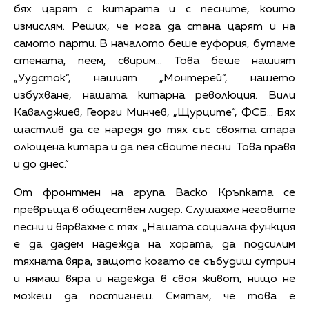
бях царят с китарата и с песните, които
измислям. Реших, че мога да стана царят и на
самото парти. В началото беше еуфория, бутаме
стената, пеем, свирим... Това беше нашият
„Уудсток“, нашият „Монтерей“, нашето
избухване, нашата китарна революция. Вили
Кавалджиев, Георги Минчев, „Щурците“, ФСБ… Бях
щастлив да се наредя до тях със своята стара
олющена китара и да пея своите песни. Това правя
и до днес.“
От фронтмен на група Васко Кръпката се
превръща в обществен лидер. Слушахме неговите
песни и вярвахме с тях. „Нашата социална функция
е да дадем надежда на хората, да подсилим
тяхната вяра, защото когато се събудиш сутрин
и нямаш вяра и надежда в своя живот, нищо не
можеш да постигнеш. Смятам, че това е