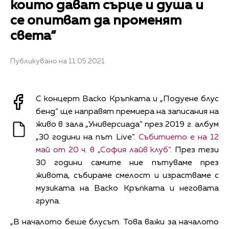
които дават сърце и душа и
се опитват да променят
света“
Публикувано на 11.05.2021
С концерт Васко Кръпката и „Подуене блус
бенд“ ще направят премиера на записания на
живо в зала „Универсиада“ през 2019 г. албум
„30 години на път Live“.
Събитието е на 12
май от 20 ч. в „София лайв клуб“.
През тези
30 години самите ние пътуваме през
живота, събираме смелост и израстваме с
музиката на Васко Кръпката и неговата
група.
„В началото беше блусът. Това важи за началото