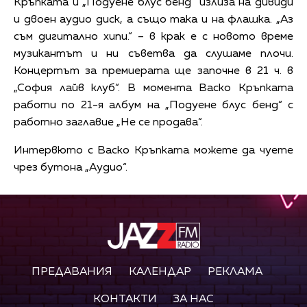
Кръпката и „Подуене блус бенд“ излиза на дивиди
и двоен аудио диск, а също така и на флашка. „Аз
съм дигитално хипи.“ – в крак е с новото време
музикантът и ни съветва да слушаме плочи.
Концертът за премиерата ще започне в 21 ч. в
„София лайв клуб“. В момента Васко Кръпката
работи по 21-я албум на „Подуене блус бенд“ с
работно заглавие „Не се продава“.
Интервюто с Васко Кръпката можете да чуете
чрез бутона „Аудио“.
ПРЕДАВАНИЯ
КАЛЕНДАР
РЕКЛАМА
КОНТАКТИ
ЗА НАС