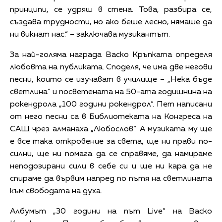
принципи, се удряш в стена. Това, разбира се,
създава трудности, но ако беше лесно, нямаше да
ни викнат нас.“ – заключава музикантът.
За най-голяма награда Васко Кръпката определя
любовта на публиката. Споделя, че има две негови
песни, които се изучават в училище – „Нека бъде
светлина“ и посветената на 50-ата годишнина на
рокендрола „100 години рокендрол“. Пет написани
от него песни са в Библиотеката на Конгреса на
САЩ чрез алманаха „Любослов“. А музиката му ще
е все така откровение за света, ще ни прави по-
силни, ще ни помага да се справяме, да намираме
неподозирани сили в себе си и ще ни кара да не
спираме да вървим напред по пътя на светлината
към свободата на духа.
Албумът „30 години на път Live“ на Васко