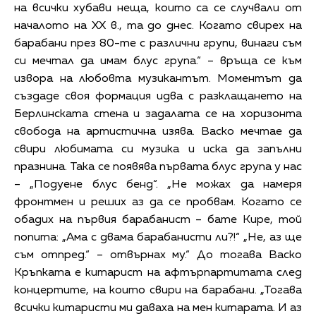
на всички хубави неща, които са се случвали от
началото на XX в., та до днес. Когато свирех на
барабани през 80-те с различни групи, винаги съм
си мечтал да имам блус група.“ – връща се към
извора на любовта музикантът. Моментът да
създаде своя формация идва с разклащането на
Берлинската стена и задалата се на хоризонта
свобода на артистична изява. Васко мечтае да
свири любимата си музика и иска да запълни
празнина. Така се появява първата блус група у нас
– „Подуене блус бенд“. „Не можах да намеря
фронтмен и реших аз да се пробвам. Когато се
обадих на първия барабанист – бате Кире, той
попита: „Ама с двама барабанисти ли?!“ „Не, аз ще
съм отпред.“ – отвърнах му.“ До тогава Васко
Кръпката е китарист на афтърпартитата след
концертите, на които свири на барабани. „Тогава
всички китаристи ми даваха на мен китарата. И аз