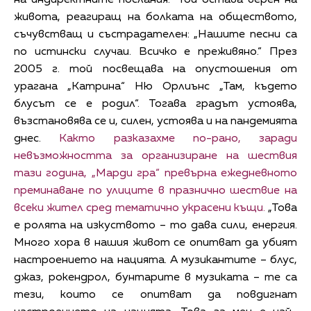
живота, реагиращ на болката на обществото,
съчувстващ и състрадателен: „Нашите песни са
по истински случаи. Всичко е преживяно.“ През
2005 г. той посвещава на опустошения от
урагана „Катрина“ Ню Орлиънс „Там, където
блусът се е родил“. Тогава градът устоява,
възстановява се и, силен, устоява и на пандемията
днес.
Както разказахме по-рано, заради
невъзможността за организиране на шествия
тази година, „Марди гра“ превърна ежедневното
преминаване по улиците в празнично шествие на
всеки жител сред тематично украсени къщи.
„Това
е ролята на изкуството – то дава сили, енергия.
Много хора в нашия живот се опитват да убият
настроението на нацията. А музикантите – блус,
джаз, рокендрол, бунтарите в музиката – те са
тези, които се опитват да повдигнат