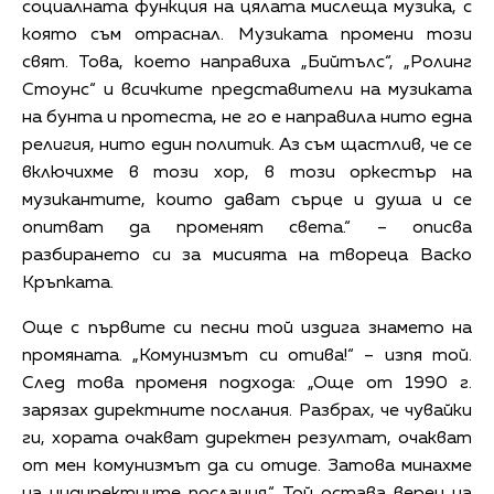
социалната функция на цялата мислеща музика, с
която съм отраснал. Музиката промени този
свят. Това, което направиха „Бийтълс“, „Ролинг
Стоунс“ и всичките представители на музиката
на бунта и протеста, не го е направила нито една
религия, нито един политик. Аз съм щастлив, че се
включихме в този хор, в този оркестър на
музикантите, които дават сърце и душа и се
опитват да променят света.“ – описва
разбирането си за мисията на твореца Васко
Кръпката.
Още с първите си песни той издига знамето на
промяната. „Комунизмът си отива!“ – изпя той.
След това променя подхода: „Още от 1990 г.
зарязах директните послания. Разбрах, че чувайки
ги, хората очакват директен резултат, очакват
от мен комунизмът да си отиде. Затова минахме
на индиректните послания.“ Той остава верен на