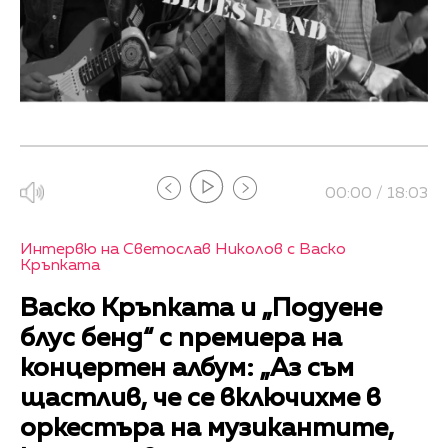
00:00 / 18:03
Интервю на Светослав Николов с Васко
Кръпката
Васко Кръпката и „Подуене
блус бенд“ с премиера на
концертен албум: „Аз съм
щастлив, че се включихме в
оркестъра на музикантите,