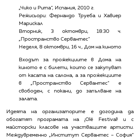
„Чико и Рита“, Испания, 2010 г.
Режисьори: Фернандо Труеба и Хавиер
Марискал
Вторник, 3 октомври, 18:30 ч.
„Пространство Сервантес“
Неделя, 8 октомври, 16 ч., Дом на киното
Входът за прожекциите в Дома на
киното е с билети, които се закупуват
от касата на салона, а за прожекциите
в „Пространство Сервантес“ е
свободен, с покани, до запълване на
залата.
Идеята на организаторите е догодина да
обогатят програмата на ¡Olé Festival! и с
майсторски класове на участващите артисти.
Междувременно „Институт Сервантес – София“