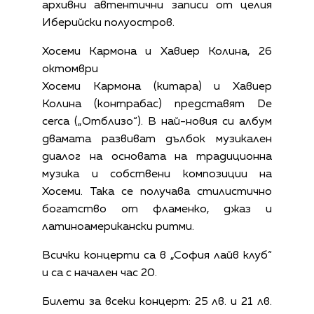
архивни автентични записи от целия
Иберийски полуостров.
Хосеми Кармона и Хавиер Колина, 26
октомври
Хосеми Кармона (китара) и Хавиер
Колина (контрабас) представят De
cerca („Отблизо“). В най-новия си албум
двамата развиват дълбок музикален
диалог на основата на традиционна
музика и собствени композиции на
Хосеми. Така се получава стилистично
богатство от фламенко, джаз и
латиноамерикански ритми.
Всички концерти са в „София лайв клуб“
и са с начален час 20.
Билети за всеки концерт: 25 лв. и 21 лв.