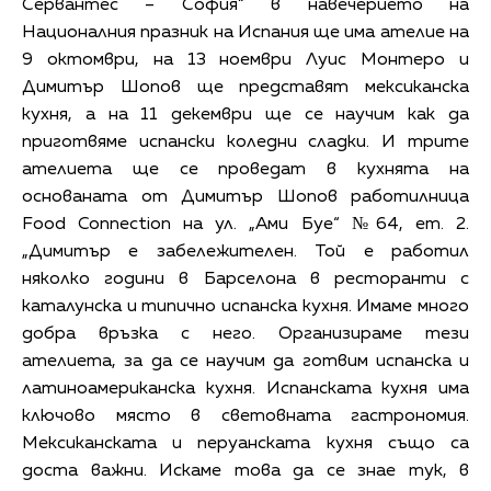
Сервантес – София“ в навечерието на
Националния празник на Испания ще има ателие на
9 октомври, на 13 ноември Луис Монтеро и
Димитър Шопов ще представят мексиканска
кухня, а на 11 декември ще се научим как да
приготвяме испански коледни сладки. И трите
ателиета ще се проведат в кухнята на
основаната от Димитър Шопов работилница
Food Connection на ул. „Ами Буе“ №64, ет. 2.
„Димитър е забележителен. Той е работил
няколко години в Барселона в ресторанти с
каталунска и типично испанска кухня. Имаме много
добра връзка с него. Организираме тези
ателиета, за да се научим да готвим испанска и
латиноамериканска кухня. Испанската кухня има
ключово място в световната гастрономия.
Мексиканската и перуанската кухня също са
доста важни. Искаме това да се знае тук, в