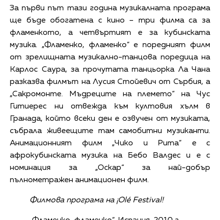
За първи път тази година музикалната програма
ще бъде обогатена с кино – три филма са за
фламенкото, а четвъртият е за кубинската
музика. „Фламенко, фламенко“ е поредният филм
от зрелищната музикално-танцова поредица на
Карлос Саура, за прочутата танцьорка Ла Чана
разказва филмът на Лусия Стойевич от Сърбия, а
„Сакромонте. Мъдреците на племето“ на Чус
Гитиерес ни отвежда към култовия хълм в
Гранада, който всеки ден е озвучен от музиката,
събрала живеещите там самобитни музиканти.
Анимационният филм „Чико и Рита“ е с
афрокубинската музика на Бебо Валдес и е с
номинация за „Оскар“ за най-добър
пълнометражен анимационен филм.
Филмова програма на ¡Olé Festival!