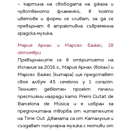
– картина на свободата на джаза и
чувственото фламенко, в която
цветове и форми се сливат, за да се
превърнат в атрактивна съвременна
градска музика.
Мария Арнал и Марсел Бажес, 18
октомври
Превърналите се в откритието на
Испания за 2016 г., Мария Арнал (вокал) и
Марсел Бажес (китара) ще представят
своя албум 45 cerebros y 1 corazón.
Техният дебютен проект печели
престижни награди като Premi Ciutat de
Barcelona de Música и е избран за
предпочитана творба от читателите
на Time Out. Двамата са от Каталуния и
създават популярна музика с мотиви от