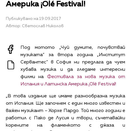
Америка ¡Olé Festival!
Публикувано на 19.09.2017
Автор: Светослав Николов
Под мотото „Чуй думите, почувствай
музиката“ за втора година „Институт
Сервантес“ в София ни предлага да чуем
хубава музика и да гледаме интересни
филми на
Фестивалa за нова музика от
Испания и Латинска Америка ¡Olé Festival!
„В това издание ще имаме разнообразна музика
от Испания. Ще започнем с един много известен и
важен музикант – Хорхе Пардо. Той много години е
работил с Пако де Лусия и твори, съчетавайки
корените на фламенкото с джаза и