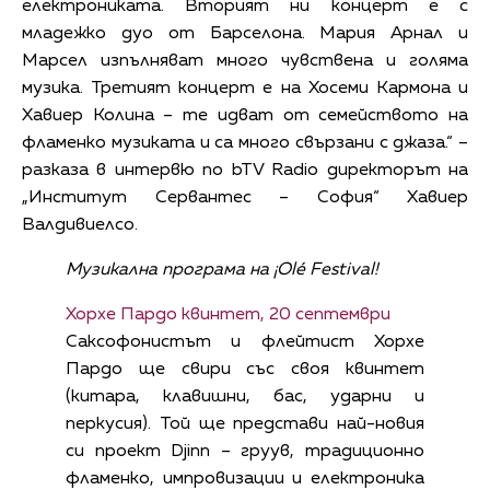
електрониката. Вторият ни концерт е с
младежко дуо от Барселона. Мария Арнал и
Марсел изпълняват много чувствена и голяма
музика. Третият концерт е на Хосеми Кармона и
Хавиер Колина – те идват от семейството на
фламенко музиката и са много свързани с джаза.“ –
разказа в интервю по bTV Radio директорът на
„Институт Сервантес – София“ Хавиер
Валдивиелсо.
Музикална програма на ¡Olé Festival!
Хорхе Пардо квинтет, 20 септември
Саксофонистът и флейтист Хорхе
Пардо ще свири със своя квинтет
(китара, клавишни, бас, ударни и
перкусия). Той ще представи най-новия
си проект Djinn – груув, традиционно
фламенко, импровизации и електроника