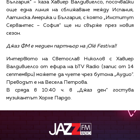
България.“ – каза Хавиер Валдивиелсо, посочвайки
още една линия на сближаване между Испания,
Латинска Америка и България, с която „Институт
Сервантес – София“ ще ни свърже през новия
сезон.
Джаз ФМ е медиен партньор на ¡Olé Festival!
Интервюто на Светослав Николов с Хавиер
Валдивиелсо от ефира на bTV Radio (запис от 14
септември) можете да чуете чрез бутона „Аудио“.
Преводът е на Весела Петрова.
В сряда в 10:40 ч. в „Джаз ден“ гостува
музикантът Хорхе Пардо.