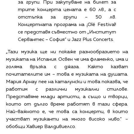
за групи. При закупуване на билет за
трите концерта цената е 60 лв., а с
отстъпка за групи – 50 лв.
Концертната програма на ¡Olé Festival!
се представя съвместно от „Институт
Сервантес – София“ и Jazz Plus Concerts.
„Тази музика ще ни покаже разнообразието на
музиката на Испания. Освен че има фламенко, има и
голяма връзка с джаза. Както казват
почитателите им – това е музиката на душата.
Мария Арнау пее на каталунски и това показва, че
работим с различни музикални стилове.
Представяме млади артисти, а също и творци,
които от дълго време работят в тази сфера.
Най-важното е, че това са концерти, в които
участват музиканти на много високо ниво.“ –
обобщи Хавиер Валдивиелсо.