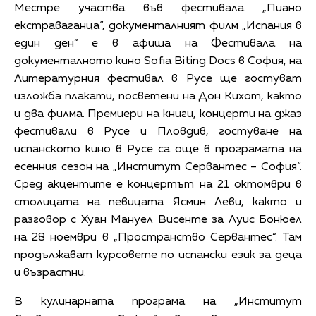
Местре участва във фестивала „Пиано
екстраваганца“, документалният филм „Испания в
един ден“ е в афиша на Фестивала на
документалното кино Sofia Biting Docs в София, на
Литературния фестивал в Русе ще гостуват
изложба плакати, посветени на Дон Кихот, както
и два филма. Премиери на книги, концерти на джаз
фестивали в Русе и Пловдив, гостуване на
испанското кино в Русе са още в програмата на
есенния сезон на „Институт Сервантес – София“.
Сред акцентите е концертът на 21 октомври в
столицата на певицата Ясмин Леви, както и
разговор с Хуан Мануел Висенте за Луис Бонюел
на 28 ноември в „Пространство Сервантес“. Там
продължават курсовете по испански език за деца
и възрастни.
В кулинарната програма на „Институт