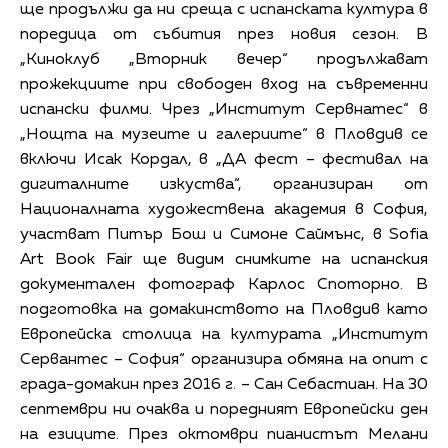
ще продължи да ни среща с испанската култура в
поредица от събития през новия сезон. В
„Киноклуб „Вторник вечер“ продължават
прожекциите при свободен вход на съвременни
испански филми. Чрез „Институт Сервнатес“ в
„Нощта на музеите и галериите“ в Пловдив се
включи Исак Кордал, в „ДА фест – фестивал на
дигиталните изкуства“, организиран от
Националната художествена академия в София,
участват Питър Бош и Симоне Саймънс, в Sofia
Art Book Fair ще видим снимките на испанския
документален фотограф Карлос Споторно. В
подготовка на домакинството на Пловдив като
Европейска столица на културата „Институт
Сервантес – София“ организира обмяна на опит с
града-домакин през 2016 г. – Сан Себастиан. На 30
септември ни очаква и поредният Европейски ден
на езиците. През октомври пианистът Мелани