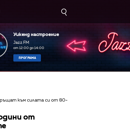
М
Уикенд настроение
Jazz FM
от 12:00 до 14:00
ПРОГРАМА
години от
те