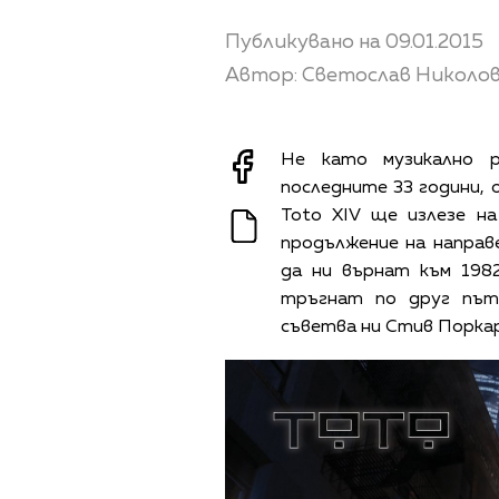
Публикувано на 09.01.2015
Автор: Светослав Николо
Не като музикално 
последните 33 години, 
Toto XIV ще излезе н
продължение на направ
да ни върнат към 1982
тръгнат по друг път.
съветва ни Стив Порка