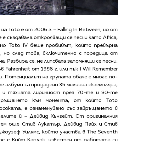
 Toto е от 2006 г. – Falling In Between, но от
 е създавала открояващи се песни като Africa,
менно Toto IV беше пробивът, който превърна
я, но след това, включително с поредица от
а. Разбира се, не липсваха запомнящи се песни,
 Fahrenheit от 1986 г. или пък I Will Remember
bu. Потенциалът на групата обаче е много по-
е албуми са продадени 35 милиона екземпляра,
м и тяхната лиричност през 70-те и 80-те
авръщането към момента, от който Toto
посоката, е ознаменувано със завръщането в
елите й – Дейвид Хънгейт. От оригиналния
уем още Стив Лукатър, Дейвид Пайх и Стив
жоузеф Уилямс, който участва в The Seventh
ните е Кийт Карлок, известен от работата си