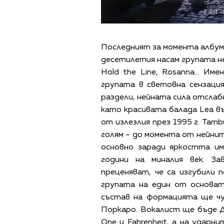
Последният за момента албум на
десетилетия насам групата не
Hold the Line, Rosanna... И
групата в световна сензаци
раздели, нейната сила отслабн
като красивата балада Lea във
от излезлия през 1995 г. Tam
голям – до момента от нейнит
основно заради яркостта и
години на миналия век. З
преценяват, че са изгубили 
групата на един от основат
състав на формацията ще ч
Поркаро. Вокалист ще бъде Д
One и Fahrenheit, а на удар