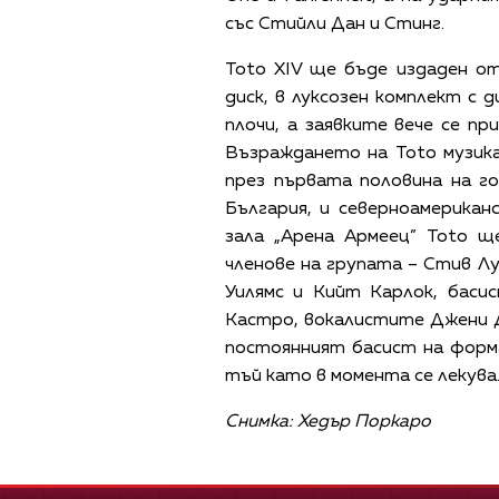
със Стийли Дан и Стинг.
Toto XIV ще бъде издаден от
диск, в луксозен комплект с 
плочи, а заявките вече се п
Възраждането на Toto музик
през първата половина на г
България, и северноамерикан
зала „Арена Армеец” Toto щ
членове на групата – Стив Л
Уилямс и Кийт Карлок, баси
Кастро, вокалистите Джени 
постоянният басист на форм
тъй като в момента се лекува
Снимка: Хедър Поркаро