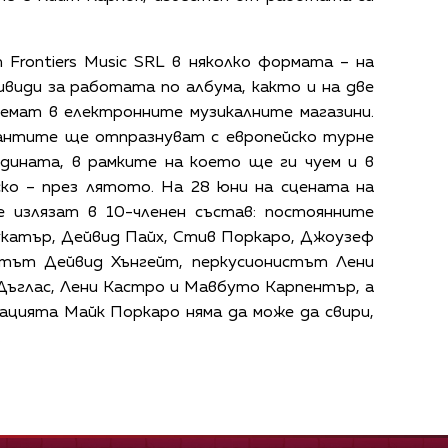
 Frontiers Music SRL в няколко формата – на
дивиди за работата по албума, както и на две
риемат в електронните музикалните магазини.
антите ще отпразнуват с европейско турне
одината, в рамките на което ще ги чуем и в
ско – през лятото. На 28 юни на сцената на
е излязат в 10-членен състав: постоянните
укатър, Дейвид Пайх, Стив Поркаро, Джоузеф
стът Дейвид Хънгейт, перкусионистът Лени
Дъглас, Лени Кастро и Мавбуто Карпентър, а
ацията Майк Поркаро няма да може да свири,
.