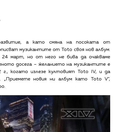
в
развитие, а като смяна на посоката от
описват музикантите от Toto своя нов албум.
а 24 март, но от него не бива да очакваме
еното досега – желанието на музикантите е
 г., когато излезе култовият Toto IV, и да
 „Приемете новия ни албум като Toto V”,
ро.