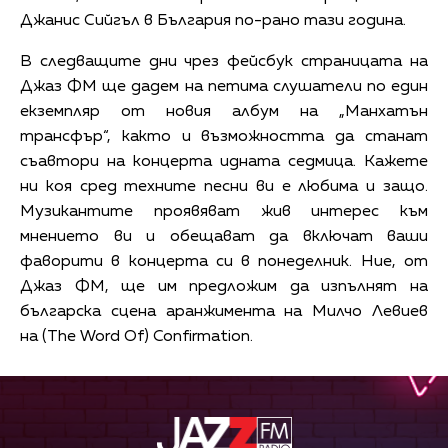
Джанис Сийгъл в България по-рано тази година.
В следващите дни чрез фейсбук страницата на
Джаз ФМ ще дадем на петима слушатели по един
екземпляр от новия албум на „Манхатън
трансфър“, както и възможността да станат
съавтори на концерта идната седмица. Кажете
ни коя сред техните песни ви е любима и защо.
Музикантите проявяват жив интерес към
мнението ви и обещават да включат ваши
фаворити в концерта си в понеделник. Ние, от
Джаз ФМ, ще им предложим да изпълнят на
българска сцена аранжимента на Милчо Левиев
на (The Word Of) Confirmation.