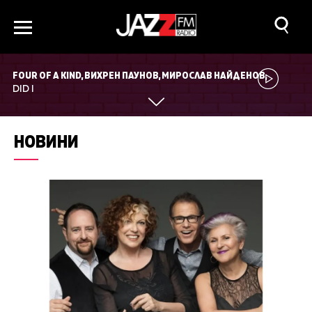
FOUR OF A KIND, ВИХРЕН ПАУНОВ, МИРОСЛАВ НАЙДЕНОВ,
ИВО ПАУНОВ, БОЯН ГЕОРГИЕВ - BONZY
DID I
НОВИНИ