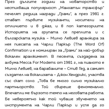
През дългите години на новаторство и
нестихваща популярност „Манхатън трансфър“
печелят редица награди „Грами“, а през 1981 г.
стават първите музиканти, носители на
отличието и в джаз, и в поп категориите.
Историята на групата се преплита и с
българската музика – Милчо Левиев аранжира за
нея пиесата на Чарли Паркър (The Word Of)
Confirmation и е номиниран за „Грами“ за най-добър
вокален аранжимент. В песента, създадена за
албума Mecca For Moderns от 1981 г., на пианото е
Милчо Левиев, на барабаните – Стив Гед, а самият
създател на вокализата – Джон Хендрикс, участва
със скат соло. „Това бе много силно музикално
партньорство. Той свиреше феноменално.
Впечатли ме бързото темпо на неговата работа.
Бе невероятно как той чуваше звученето на
инструмента на Чарли Паркър и успя да го