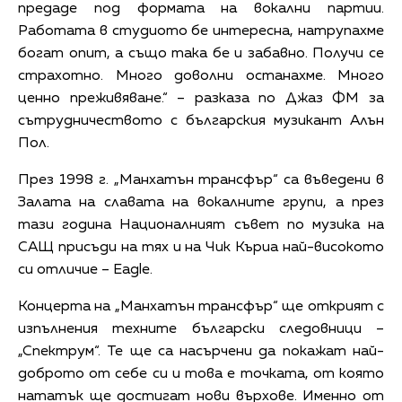
предаде под формата на вокални партии.
Работата в студиото бе интересна, натрупахме
богат опит, а също така бе и забавно. Получи се
страхотно. Много доволни останахме. Много
ценно преживяване.“ – разказа по Джаз ФМ за
сътрудничеството с българския музикант Алън
Пол.
През 1998 г. „Манхатън трансфър“ са въведени в
Залата на славата на вокалните групи, а през
тази година Националният съвет по музика на
САЩ присъди на тях и на Чик Къриа най-високото
си отличие – Eagle.
Концерта на „Манхатън трансфър“ ще открият с
изпълнения техните български следовници –
„Спектрум“. Те ще са насърчени да покажат най-
доброто от себе си и това е точката, от която
нататък ще достигат нови върхове. Именно от