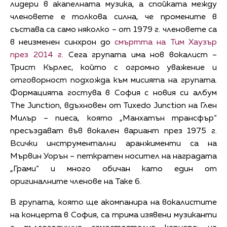
лидери в акапелната музика, а спойката между
членовете е толкова силна, че промените в
състава са само няколко – от 1979 г. членовете са
в неизменен синхрон до
смъртта на Тим Хаузър
през 2014 г.
Сега групата има нов вокалист –
Трист Кърлес, който с огромно уважение и
отговорност подхожда към мисията на групата.
Формацията гостува в София с новия си албум
The Junction, вдъхновен от Tuxedo Junction на Глен
Милър – пиеса, която „Манхатън трансфър“
пресъздават във вокален вариант през 1975 г.
Всички инструментални аранжименти са на
Мървин Уорън – петкратен носител на наградата
„Грами“ и много обичан като един от
оригиналните членове на Take 6.
В групата, която ще акомпанира на вокалистите
на концерта в София, са трима изявени музиканти