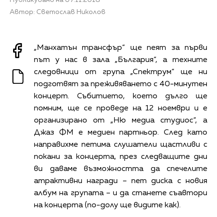
Автор: Светослав Николов
„Манхатън трансфър“ ще пеят за първи
път у нас в зала „България“, а техните
следовници от група „Спектрум“ ще ни
подготвят за преживяването с 40-минутен
концерт. Събитието, което дълго ще
помним, ще се проведе на 12 ноември и е
организирано от „Ню медиа студиос“, а
Джаз ФМ е медиен партньор. След като
направихме петима слушатели щастливи с
покани за концерта, през следващите дни
ви даваме възможността да спечелите
атрактивни награди – пет диска с новия
албум на групата – и да станете съавтори
на концерта (по-долу ще видите как).