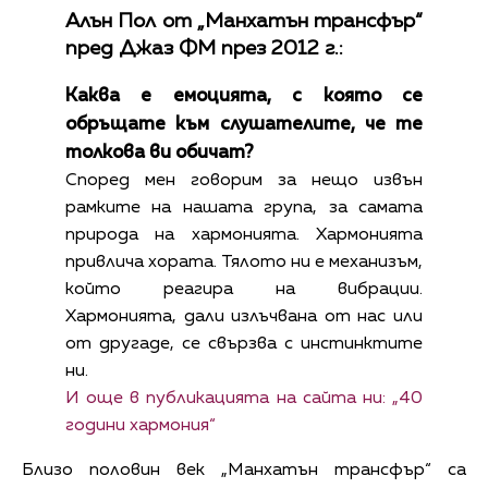
Алън Пол от „Манхатън трансфър“
пред Джаз ФМ през 2012 г.:
Каква е емоцията, с която се
обръщате към слушателите, че те
толкова ви обичат?
Според мен говорим за нещо извън
рамките на нашата група, за самата
природа на хармонията. Хармонията
привлича хората. Тялото ни е механизъм,
който реагира на вибрации.
Хармонията, дали излъчвана от нас или
от другаде, се свързва с инстинктите
ни.
И още в публикацията на сайта ни: „40
години хармония“
Близо половин век „Манхатън трансфър“ са