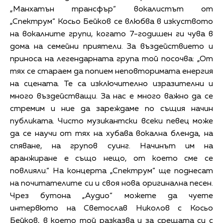
„Манхатън трансфър“ вокалистът от
„Спектрум“ Косьо Бейков се влюбва в изкуството
на вокалните групи, когато 7-годишен ги чува в
дома на семейни приятели. За въздействието и
приноса на легендарната група той посочва: „От
тях се стараем да попием неповторимата енергия
на сцената. Те са изключително изразителни и
много въздействащи. За нас е много важно да се
стремим и ние да зареждаме по същия начин
публиката. Чисто музикантски всеки певец може
да се научи от тях на хубава вокална бленда, на
спяване, на групов суинг. Начинът им на
аранжиране е също нещо, от което сме се
повлияли.“ На концерта „Спектрум“ ще поднесат
на почитателите си и своя нова оригинална песен.
Чрез бутона „Аудио“ можете да чуете
интервюто на Светослав Николов с Косьо
Бейков, в което той разказва и за срещата си с