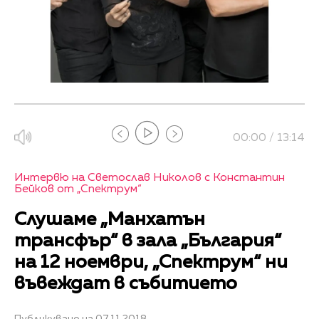
00:00 / 13:14
Интервю на Светослав Николов с Константин
Бейков от „Спектрум“
Слушаме „Манхатън
трансфър“ в зала „България“
на 12 ноември, „Спектрум“ ни
въвеждат в събитието
Публикувано на 07.11.2018