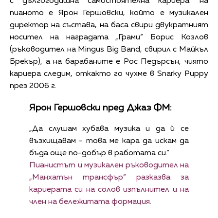
с дългогодишна самостоятелна кариера: на
пианото е Ярон Гершовски, който е музикален
директор на състава, на баса свири двукратният
носител на наградата „Грами“ Борис Козлов
(ръководител на Mingus Big Band, свирил с Майкъл
Брекър), а на барабаните е Рос Педърсън, чиято
кариера следим, откакто го чухме в Snarky Puppy
през 2006 г.
Ярон Гершовски пред Джаз ФМ:
„Да слушам хубава музика и да й се
възхищавам - това ме кара да искам да
бъда още по-добър в работата си.“
Пианистът и музикален ръководител на
„Манхатън трансфър“ разказва за
кариерата си на солов изпълнител и на
член на бележитата формация.