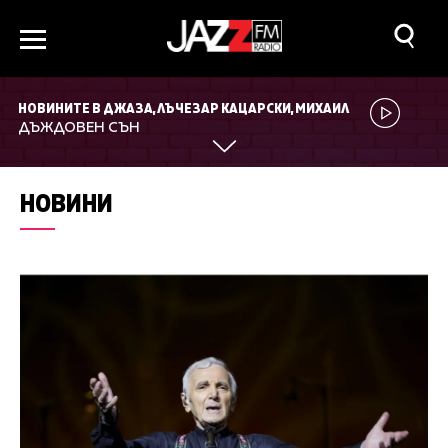
НОВИНИТЕ В ДЖАЗА, ЛЪЧЕЗАР КАЦАРСКИ, МИХАИЛ
ЙОСИФОВ, АЛЕКСАНДРОС КРАСИДИС, КРАСИМИР
ДЪЖДОВЕН СЪН
ЗАФИРОВ, НИКОЛАЙ КОСТАДИНОВ, КАЛИНА АНДРЕЕВА,
АТАНАС ПОПОВ, ИВАЙЛО МАНЕВ
НОВИНИ