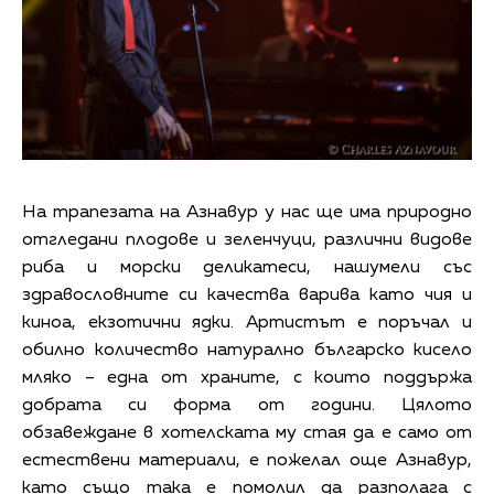
На трапезата на Азнавур у нас ще има природно
отгледани плодове и зеленчуци, различни видове
риба и морски деликатеси, нашумели със
здравословните си качества варива като чия и
киноа, екзотични ядки. Артистът е поръчал и
обилно количество натурално българско кисело
мляко – една от храните, с които поддържа
добрата си форма от години. Цялото
обзавеждане в хотелската му стая да е само от
естествени материали, е пожелал още Азнавур,
като също така е помолил да разполага с