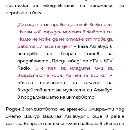
постелка за ежедневните си занимания по
аеробика и йога.
„Слънцето ме прави щастлив всеки ден.
Нямам най-труден момент в живота си.
Нищо не може да ме откаже от това да
работя 17 часа на ден.“
– каза Азнавур в
интервю на Георги Тошев за
предаването „Преди обед“ по bTV и bTV
Radio.
„Не пея за младите или за
възрастните хора. Аз пея за всички.“
–
обясни причината за силата на
въздействието на музиката си Азнавур
в продължението на интервюто.
Роден в семейството на арменски имигранти под
името Шанур Вахинаг Азнавурян, още в ранна
детска възраст изпълнителят навлиза в света на