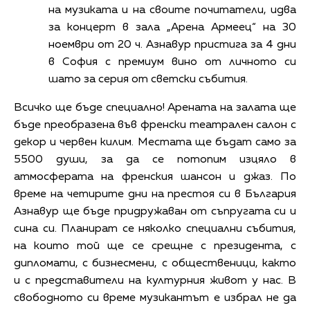
на музиката и на своите почитатели, идва
за концерт в зала „Арена Армеец“ на 30
ноември от 20 ч. Азнавур пристига за 4 дни
в София с премиум вино от личното си
шато за серия от светски събития.
Всичко ще бъде специално! Арената на залата ще
бъде преобразена във френски театрален салон с
декор и червен килим. Местата ще бъдат само за
5500 души, за да се потопим изцяло в
атмосферата на френския шансон и джаз. По
време на четирите дни на престоя си в България
Азнавур ще бъде придружаван от съпругата си и
сина си. Планират се няколко специални събития,
на които той ще се срещне с президента, с
дипломати, с бизнесмени, с общественици, както
и с представители на културния живот у нас. В
свободното си време музикантът е избрал не да