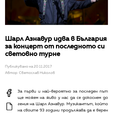
Шарл Азнавур идва в България
за концерт от последното си
световно турне
Публикувано на 20.11.2017
Автор: Светослав Николов
За първи и най-вероятно за последен път
ще можем на живо у нас да се докоснем до
гения на Шарл Азнавур. Музикантът, който
на своите 93 години продължава да е верен