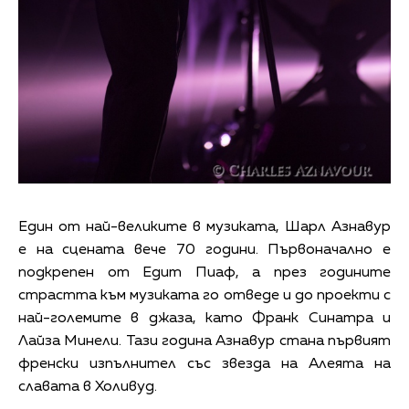
Един от най-великите в музиката, Шарл Азнавур
е на сцената вече 70 години. Първоначално е
подкрепен от Едит Пиаф, а през годините
страстта към музиката го отведе и до проекти с
най-големите в джаза, като Франк Синатра и
Лайза Минели. Тази година Азнавур стана първият
френски изпълнител със звезда на Алеята на
славата в Холивуд.