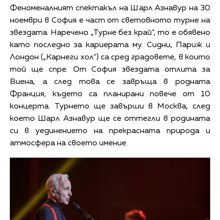
Феноменалният спектакъл на Шарл Азнавур на 30
ноември в София е част от световното турне на
звездата. Наречено „Турне без край“, то е обявено
като последно за кариерата му. Сидни, Париж и
Лондон („Карнеги хол“) са сред градовете, в които
той ще спре. От София звездата отлита за
Виена, а след това се завръща в родната
Франция, където са планирани повече от 10
концерта. Турнето ще завърши в Москва, след
което Шарл Азнавур ще се оттегли в родината
си в уединението на прекрасната природа и
атмосфера на своето имение.