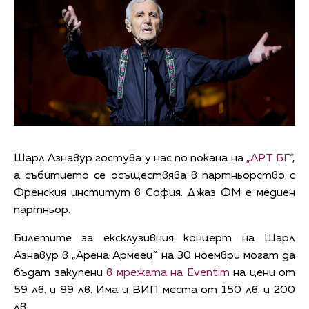
Шарл Азнавур гостува у нас по покана на
„АРТ БГ“
,
а събитието се осъществява в партньорство с
Френския институт в София. Джаз ФМ е медиен
партньор.
Билетите за ексклузивния концерт на Шарл
Азнавур в „Арена Армеец“ на 30 ноември могат да
бъдат закупени
в мрежата на Eventim
на цени от
59 лв. и 89 лв. Има и ВИП места от 150 лв. и 200
лв.